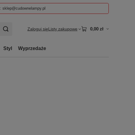
z: sklep@cudownelampy.pl
0,00 zł
Zaloguj się
Listy zakupowe
Styl
Wyprzedaże