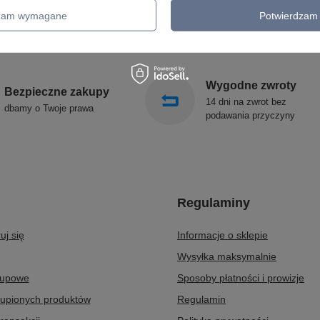
KINKIETY OGRODOWE
ALDEX
dzam wymagane
Potwierdzam 
OŚWIETLENIE SCHODÓW
SOLLUX
ZEWNĘTRZNE
Wygodne zwroty
Bezpieczne zakupy
14 dni na zwrot bez
dbamy o Twoje prawa
podawania przyczyny
Regulaminy
uj się
Informacje o sklepie
Wysyłka maksymalnie
kupowe
Sposoby płatności i prowizje
kupionych produktów
Regulamin