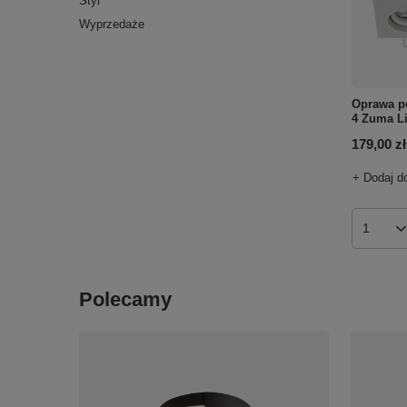
Styl
Wyprzedaże
Oprawa p
4 Zuma L
179,00 zł
+ Dodaj d
Ilość p
Polecamy