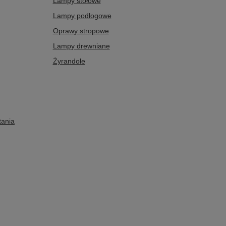
Lampy stołowe
Lampy podłogowe
Oprawy stropowe
Lampy drewniane
Żyrandole
tania