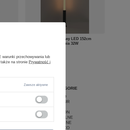
lorze
Czarny słupek ogrodowy LED 152cm
67
Maxlight F0066 Gardenia 32W
1 235,00 zł
/
szt.
ć warunki przechowywania lub
 także na stronie
Prywatność i
Zawsze aktywne
POPULARNE KATEGORIE
LAMPY RETRO
LAMPY GLAMOUR
LAMPY BOHO
LAMPY HAMPTON
LAMPY RUSTYKALNE
LAMPY KLASYCZNE
LAMPY ART DECO