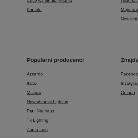
Chcę wymienić produkt
Historia 
Kontakt
Moje rab
Newslett
Popularni producenci
Znajdz
Azzardo
Faceboo
Italux
Instagr
Milagro
Opineo
Nowodvorski Lighting
Paul Neuhaus
Tk Lighting
Zuma Line