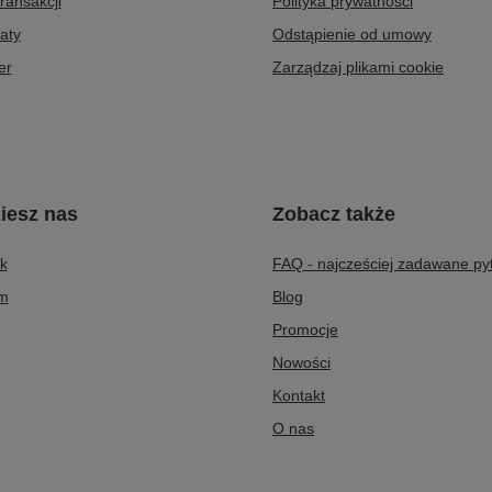
transakcji
Polityka prywatności
aty
Odstąpienie od umowy
er
Zarządzaj plikami cookie
iesz nas
Zobacz także
k
FAQ - najcześciej zadawane py
am
Blog
Promocje
Nowości
Kontakt
O nas