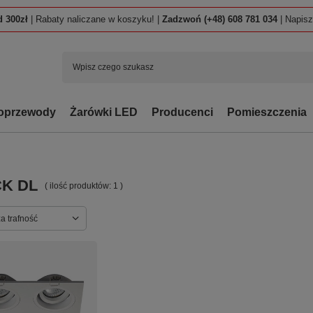
 300zł
| Rabaty naliczane w koszyku! |
Zadzwoń (+48) 608 781 034
| Napis
oprzewody
Żarówki LED
Producenci
Pomieszczenia
K DL
( ilość produktów:
1
)
ortowanie
a trafność