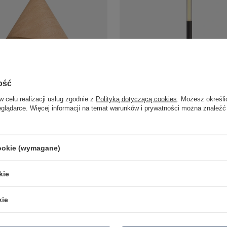
ząca drewniana o średnicy 61cm
Słupek ogrodowy LED 114cm w ko
dębowe Maxlight P0609 Sakura
antracytowym 3000K Maxlight F00
ość
Gardenia 32W
zł
/
szt.
1 235,00 zł
w celu realizacji usług zgodnie z
Polityką dotyczącą cookies
. Możesz określi
/
szt.
eglądarce. Więcej informacji na temat warunków i prywatności można znaleźć
cookie (wymagane)
LAMPY ZEWNĘTRZNE
PRODUCENCI
SŁUPKI OGRODOWE
AZZARDO
kie
AMPY OGRODOWE - WISZĄCE
ITALUX
MPY WISZĄCE - ZEWNĘTRZNE
MAYTONI
MPY OGRODOWE - SUFITOWE
ARGON
kie
LAMPY SOLARNE
REALITY
OPRAWY OGRODOWE
CANDELLUX
GIRLANDY OGRODOWE
SIGMA