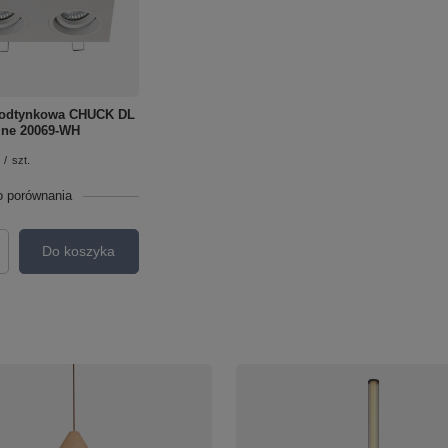
odtynkowa CHUCK DL
ine 20069-WH
/
szt.
o porównania
Do koszyka
roduktów