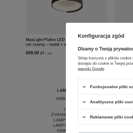
Konfiguracja zgód
MaxLight Plafon LED 50W 3000K CRI90 Ø40
Lampa wis
cm czarny – metal + akryl
- drewno 
Dbamy o Twoją prywatn
689,00 zł
1 490,00 
/
szt.
Sklep korzysta z plików cookie 
dostępu do cookie w Twojej prz
warunki Google
.
Funkcjonalne pliki 
LAMPY WEWNĘTRZNE
KINKIETY NAD LUSTRO
Analityczne pliki coo
ŻYRANDOLE
L
LAMPKI NOCNE
LA
ŻYRANDOLE KRYSZTAŁOWE
LA
Reklamowe pliki coo
LAMPY WISZĄCE CZARNE
LAMPY WISZĄCE - OKRĘGI
KINKIETY DO SYPIALNI