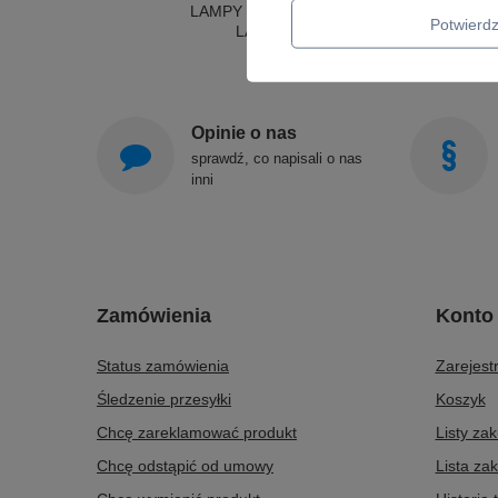
LAMPY SUFITOWE OKRĄGŁE
Potwier
LAMPY WISZĄCE
Opinie o nas
sprawdź, co napisali o nas
inni
Zamówienia
Konto
Status zamówienia
Zarejestr
Śledzenie przesyłki
Koszyk
Chcę zareklamować produkt
Listy za
Chcę odstąpić od umowy
Lista za