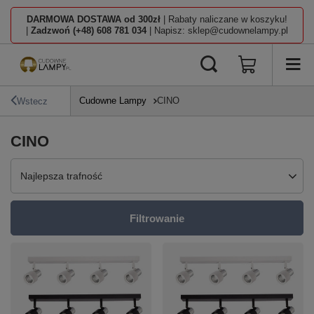
DARMOWA DOSTAWA od 300zł
| Rabaty naliczane w koszyku!
|
Zadzwoń (+48) 608 781 034
| Napisz: sklep@cudownelampy.pl
Cudowne Lampy
CINO
Wstecz
CINO
Zmień sortowanie
Najlepsza trafność
Filtrowanie