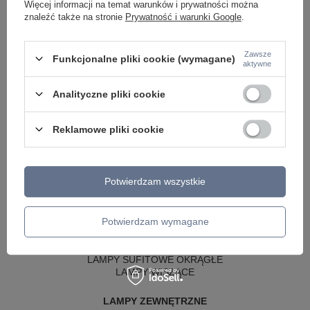
Więcej informacji na temat warunków i prywatności można
znaleźć także na stronie
Prywatność i warunki Google
.
Zawsze
Funkcjonalne pliki cookie (wymagane)
aktywne
Analityczne pliki cookie
Reklamowe pliki cookie
LAMPY WEWNĘTRZNE
KINKIETY NAD LUSTRO
Potwierdzam wszystkie
ŻYRANDOLE
LAMPKI NOCNE
ŻYRANDOLE KRYSZTAŁOWE
Potwierdzam wymagane
LAMPY WISZĄCE CZARNE
LAMPY WISZĄCE - OKRĘGI
KINKIETY DO SYPIALNI
LAMPY SUFITOWE OKRĄGŁE
LAMPY WISZĄCE
LAMPY ZEWNĘTRZNE