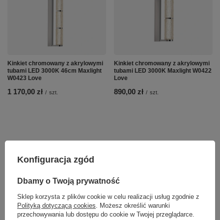
Kinkiet chromowany z akrylowymi
Kinkiet chromowany z akrylowymi
tubami LED 3000K 46cm Maxlight
tubami LED 3000K Maxlight W0422
W0423 Love
Love
1 170,00 zł
890,00 zł
/
szt.
/
szt.
Konfiguracja zgód
Dbamy o Twoją prywatność
Sklep korzysta z plików cookie w celu realizacji usług zgodnie z
Polityką dotyczącą cookies
. Możesz określić warunki
przechowywania lub dostępu do cookie w Twojej przeglądarce.