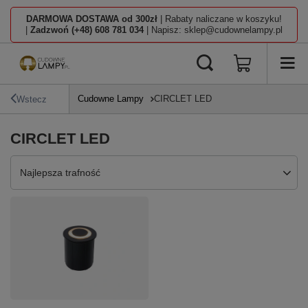
DARMOWA DOSTAWA od 300zł
| Rabaty naliczane w koszyku!
|
Zadzwoń (+48) 608 781 034
| Napisz: sklep@cudownelampy.pl
Cudowne Lampy
CIRCLET LED
Wstecz
CIRCLET LED
Zmień sortowanie
Najlepsza trafność