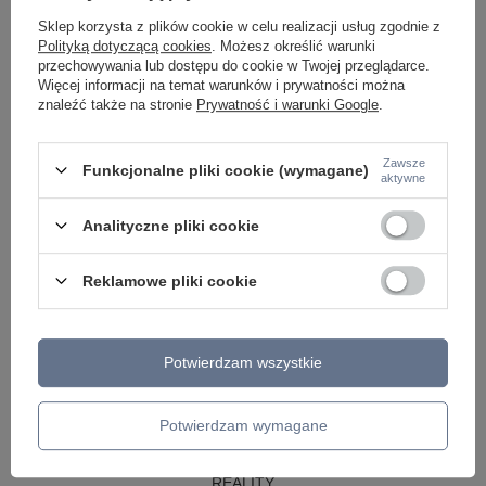
LAMPY WISZĄCE CZARNE
Sklep korzysta z plików cookie w celu realizacji usług zgodnie z
LAMPY WISZĄCE - OKRĘGI
Polityką dotyczącą cookies
. Możesz określić warunki
KINKIETY DO SYPIALNI
przechowywania lub dostępu do cookie w Twojej przeglądarce.
LAMPY SUFITOWE OKRĄGŁE
Więcej informacji na temat warunków i prywatności można
LAMPY WISZĄCE
znaleźć także na stronie
Prywatność i warunki Google
.
LAMPY ZEWNĘTRZNE
Zawsze
Funkcjonalne pliki cookie (wymagane)
SŁUPKI OGRODOWE
aktywne
LAMPY OGRODOWE - WISZĄCE
LAMPY WISZĄCE - ZEWNĘTRZNE
Analityczne pliki cookie
LAMPY OGRODOWE - SUFITOWE
LAMPY SOLARNE
OPRAWY OGRODOWE
Reklamowe pliki cookie
GIRLANDY OGRODOWE
KINKIETY OGRODOWE
OŚWIETLENIE SCHODÓW ZEWNĘTRZNE
Potwierdzam wszystkie
PRODUCENCI
AZZARDO
ITALUX
Potwierdzam wymagane
MAYTONI
ARGON
REALITY