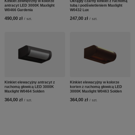
Kinkiet zewnętrzny w kolorze
Okrągły czarny kinkiet z ruchomą
antracyt LED 3000K Maxlight
tubą i podświetleniem Maxlight
W0466 Gardenia
W0432 Lux
490,00 zł
247,00 zł
/
szt.
/
szt.
Kinkiet elewacyjny antracyt z
Kinkiet elewacyjny w kolorze
ruchomą głowicą LED 3000K
korten z ruchomą głowicą LED
Maxlight W0464 Solden
3000K Maxlight W0463 Solden
364,00 zł
364,00 zł
/
szt.
/
szt.