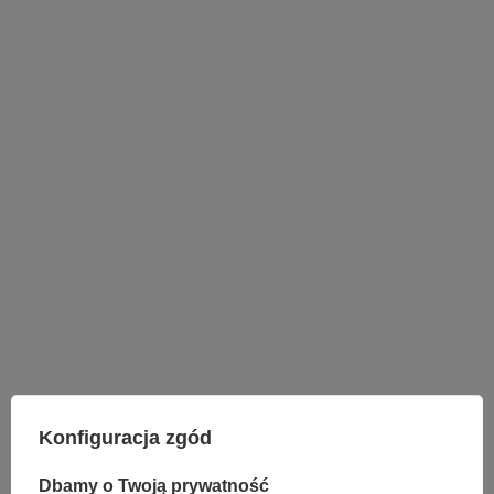
LAMPY WEWNĘTRZNE
KINKIETY NAD LUSTRO
Konfiguracja zgód
ŻYRANDOLE
LAMPKI NOCNE
Dbamy o Twoją prywatność
ŻYRANDOLE KRYSZTAŁOWE