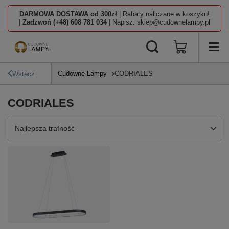
DARMOWA DOSTAWA od 300zł
| Rabaty naliczane w koszyku!
|
Zadzwoń (+48) 608 781 034
| Napisz: sklep@cudownelampy.pl
Cudowne Lampy
CODRIALES
Wstecz
CODRIALES
Zmień sortowanie
Najlepsza trafność