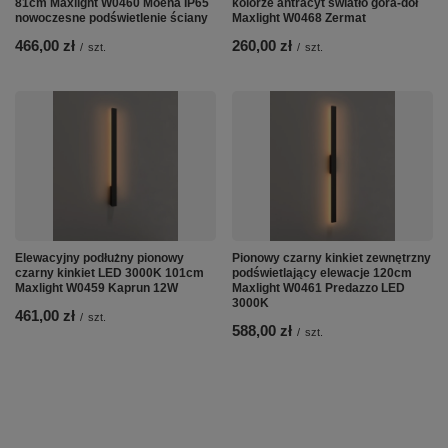
81cm Maxlight W0460 Moena IP65
kolorze antracyt światło góra-dół
nowoczesne podświetlenie ściany
Maxlight W0468 Zermat
466,00 zł
260,00 zł
/
szt.
/
szt.
Elewacyjny podłużny pionowy
Pionowy czarny kinkiet zewnętrzny
czarny kinkiet LED 3000K 101cm
podświetlający elewacje 120cm
Maxlight W0459 Kaprun 12W
Maxlight W0461 Predazzo LED
3000K
461,00 zł
/
szt.
588,00 zł
/
szt.