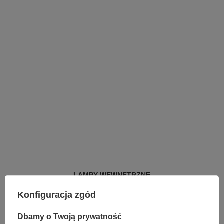
LAMPY WEWNĘTRZNE
KINKIETY NAD LUSTRO
Konfiguracja zgód
ŻYRANDOLE
LAMPKI NOCNE
ŻYRANDOLE KRYSZTAŁOWE
Dbamy o Twoją prywatność