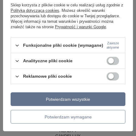
LAMPY WISZĄCE CZARNE
Sklep korzysta z plików cookie w celu realizacji usług zgodnie z
LAMPY WISZĄCE - OKRĘGI
Polityką dotyczącą cookies
. Możesz określić warunki
KINKIETY DO SYPIALNI
przechowywania lub dostępu do cookie w Twojej przeglądarce.
LAMPY SUFITOWE OKRĄGŁE
Więcej informacji na temat warunków i prywatności można
LAMPY WISZĄCE
znaleźć także na stronie
Prywatność i warunki Google
.
LAMPY ZEWNĘTRZNE
SŁUPKI OGRODOWE
Zawsze
Funkcjonalne pliki cookie (wymagane)
aktywne
LAMPY OGRODOWE - WISZĄCE
LAMPY WISZĄCE - ZEWNĘTRZNE
LAMPY OGRODOWE - SUFITOWE
Analityczne pliki cookie
LAMPY SOLARNE
OPRAWY OGRODOWE
Reklamowe pliki cookie
GIRLANDY OGRODOWE
KINKIETY OGRODOWE
OŚWIETLENIE SCHODÓW ZEWNĘTRZNE
Potwierdzam wszystkie
PRODUCENCI
AZZARDO
ITALUX
Potwierdzam wymagane
MAYTONI
ARGON
REALITY