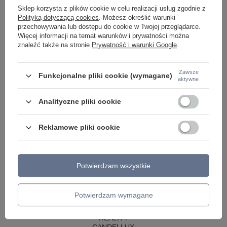
LAMPY WISZĄCE CZARNE
Sklep korzysta z plików cookie w celu realizacji usług zgodnie z
LAMPY WISZĄCE - OKRĘGI
Polityką dotyczącą cookies
. Możesz określić warunki
KINKIETY DO SYPIALNI
przechowywania lub dostępu do cookie w Twojej przeglądarce.
LAMPY SUFITOWE OKRĄGŁE
Więcej informacji na temat warunków i prywatności można
LAMPY WISZĄCE
znaleźć także na stronie
Prywatność i warunki Google
.
LAMPY ZEWNĘTRZNE
SŁUPKI OGRODOWE
Zawsze
Funkcjonalne pliki cookie (wymagane)
aktywne
LAMPY OGRODOWE - WISZĄCE
LAMPY WISZĄCE - ZEWNĘTRZNE
LAMPY OGRODOWE - SUFITOWE
Analityczne pliki cookie
LAMPY SOLARNE
OPRAWY OGRODOWE
Reklamowe pliki cookie
GIRLANDY OGRODOWE
KINKIETY OGRODOWE
OŚWIETLENIE SCHODÓW ZEWNĘTRZNE
Potwierdzam wszystkie
PRODUCENCI
AZZARDO
ITALUX
Potwierdzam wymagane
MAYTONI
ARGON
REALITY