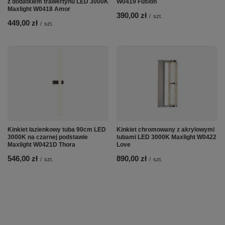
z dodatkiem trawertynu LED 3000K
W0419 Fusion
Maxlight W0418 Amor
390,00 zł
/
szt.
449,00 zł
/
szt.
Kinkiet łazienkowy tuba 90cm LED
Kinkiet chromowany z akrylowymi
3000K na czarnej podstawie
tubami LED 3000K Maxlight W0422
Maxlight W0421D Thora
Love
546,00 zł
890,00 zł
/
szt.
/
szt.