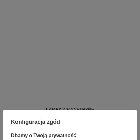
LAMPY WEWNĘTRZNE
KINKIETY NAD LUSTRO
Konfiguracja zgód
ŻYRANDOLE
LAMPKI NOCNE
ŻYRANDOLE KRYSZTAŁOWE
Dbamy o Twoją prywatność