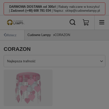
DARMOWA DOSTAWA od 300zł
| Rabaty naliczane w koszyku!
|
Zadzwoń (+48) 608 781 034
| Napisz: sklep@cudownelampy.pl
Cudowne Lampy
CORAZON
Wstecz
CORAZON
Zmień sortowanie
Najlepsza trafność