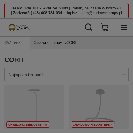
DARMOWA DOSTAWA od 300zł
| Rabaty naliczane w koszyku!
|
Zadzwoń (+48) 608 781 034
| Napisz: sklep@cudownelampy.pl
Cudowne Lampy
CORIT
Wstecz
CORIT
Zmień sortowanie
Najlepsza trafność
CHWILOWO NIEDOSTĘPNY
CHWILOWO NIEDOSTĘPNY