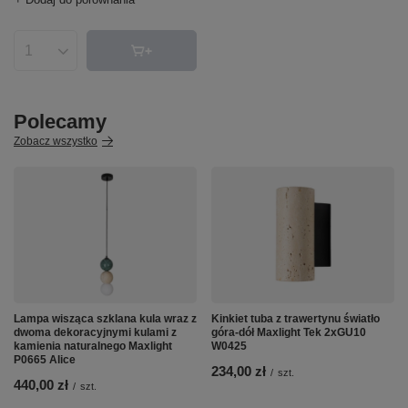
Ilość produktów
Polecamy
Zobacz wszystko
Lampa wisząca szklana kula wraz z
Kinkiet tuba z trawertynu światło
dwoma dekoracyjnymi kulami z
góra-dół Maxlight Tek 2xGU10
kamienia naturalnego Maxlight
W0425
P0665 Alice
234,00 zł
/
szt.
440,00 zł
/
szt.