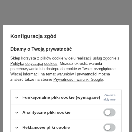
Konfiguracja zgód
Dbamy o Twoją prywatność
Sklep korzysta z plików cookie w celu realizacji usług zgodnie z
Polityką dotyczącą cookies
. Możesz określić warunki
przechowywania lub dostępu do cookie w Twojej przeglądarce.
Więcej informacji na temat warunków i prywatności można
LAMPY WEWNĘTRZNE
znaleźć także na stronie
Prywatność i warunki Google
.
KINKIETY NAD LUSTRO
ŻYRANDOLE
Zawsze
LAMPKI NOCNE
Funkcjonalne pliki cookie (wymagane)
aktywne
ŻYRANDOLE KRYSZTAŁOWE
LAMPY WISZĄCE CZARNE
Analityczne pliki cookie
LAMPY WISZĄCE - OKRĘGI
KINKIETY DO SYPIALNI
LAMPY SUFITOWE OKRĄGŁE
Reklamowe pliki cookie
LAMPY WISZĄCE