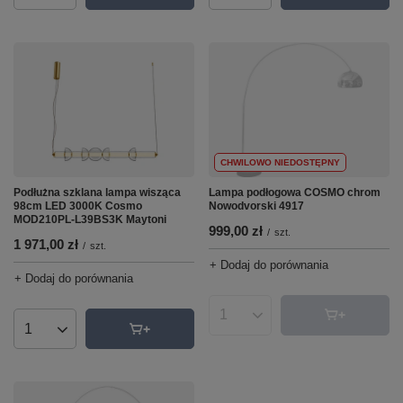
CHWILOWO NIEDOSTĘPNY
Lampa podłogowa COSMO chrom
Podłużna szklana lampa wisząca
Nowodvorski 4917
98cm LED 3000K Cosmo
MOD210PL-L39BS3K Maytoni
999,00 zł
/
szt.
1 971,00 zł
/
szt.
+ Dodaj do porównania
+ Dodaj do porównania
Ilość produktów
Ilość produktów