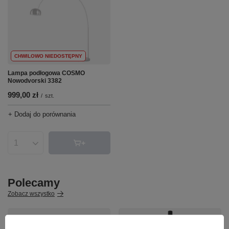
CHWILOWO NIEDOSTĘPNY
Lampa podłogowa COSMO
Nowodvorski 3382
999,00 zł
/
szt.
+ Dodaj do porównania
Ilość produktów
Polecamy
Zobacz wszystko