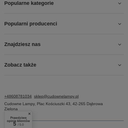
Popularne kategorie
Popularni producenci
Znajdziesz nas
Zobacz także
+48608781034
sklep@cudownelampy.pl
Cudowne Lampy
,
Plac Kościuszki 43
,
42-265
Dąbrowa
Zielona
Prawdziwe
opinie klientów
5
/ 5.0