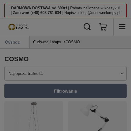
DARMOWA DOSTAWA od 300zł
| Rabaty naliczane w koszyku!
|
Zadzwoń (+48) 608 781 034
| Napisz: sklep@cudownelampy.pl
Cudowne Lampy
COSMO
Wstecz
COSMO
Zmień sortowanie
Najlepsza trafność
Filtrowanie