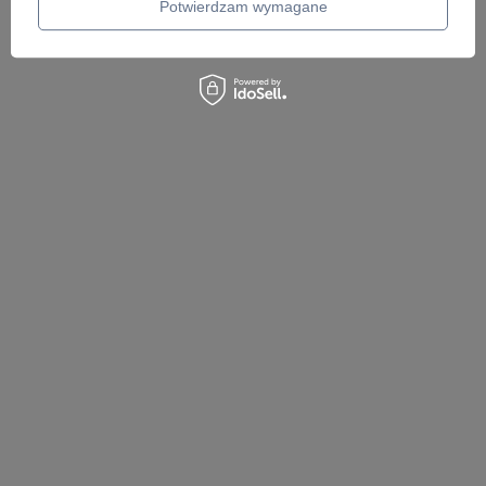
428,00 zł
Potwierdzam wymagane
/
szt.