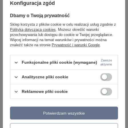
Konfiguracja zgód
Dbamy o Twoją prywatność
Sklep korzysta z plików cookie w celu realizacji usług zgodnie z
Polityką dotyczącą cookies
. Możesz określić warunki
przechowywania lub dostępu do cookie w Twojej przeglądarce.
Lampa sufitowa plafon liniowy
Cienka czarna lampa wisząca
Więcej informacji na temat warunków i prywatności można
116cm Astar M 1xLED czarny
rurka do łazienki Elin 1xLED 3000K
CL0105-36-BK Yaskr
IP44 PL0123-BK Yaskr
znaleźć także na stronie
Prywatność i warunki Google
.
616,00 zł
374,00 zł
/
szt.
/
szt.
Zawsze
Funkcjonalne pliki cookie (wymagane)
aktywne
Analityczne pliki cookie
Reklamowe pliki cookie
Potwierdzam wszystkie
Lampa wisząca cienka złota tuba
Białe oczko podtynkowe Cirro LED
do łazienki Elin 1xLED 3000K IP44
RL0104-CCT-WH Yaskr
PL0123-GD Yaskr
142,00 zł
/
szt.