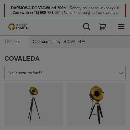
DARMOWA DOSTAWA od 300zł
| Rabaty naliczane w koszyku!
|
Zadzwoń (+48) 608 781 034
| Napisz: sklep@cudownelampy.pl
Cudowne Lampy
COVALEDA
Wstecz
COVALEDA
Zmień sortowanie
Najlepsza trafność