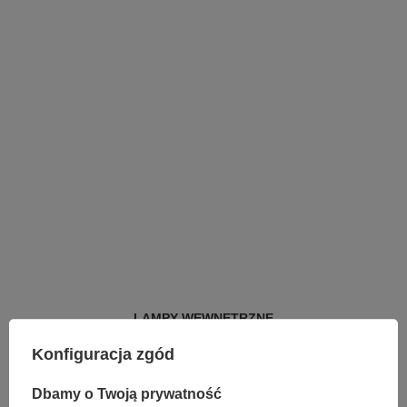
LAMPY WEWNĘTRZNE
KINKIETY NAD LUSTRO
Konfiguracja zgód
ŻYRANDOLE
LAMPKI NOCNE
ŻYRANDOLE KRYSZTAŁOWE
Dbamy o Twoją prywatność