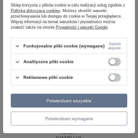
LAMPY WISZĄCE CZARNE
Sklep korzysta z plików cookie w celu realizacji usług zgodnie z
LAMPY WISZĄCE - OKRĘGI
Polityką dotyczącą cookies
. Możesz określić warunki
KINKIETY DO SYPIALNI
przechowywania lub dostępu do cookie w Twojej przeglądarce.
LAMPY SUFITOWE OKRĄGŁE
Więcej informacji na temat warunków i prywatności można
LAMPY WISZĄCE
znaleźć także na stronie
Prywatność i warunki Google
.
LAMPY ZEWNĘTRZNE
SŁUPKI OGRODOWE
Zawsze
Funkcjonalne pliki cookie (wymagane)
aktywne
LAMPY OGRODOWE - WISZĄCE
LAMPY WISZĄCE - ZEWNĘTRZNE
LAMPY OGRODOWE - SUFITOWE
Analityczne pliki cookie
LAMPY SOLARNE
OPRAWY OGRODOWE
Reklamowe pliki cookie
GIRLANDY OGRODOWE
KINKIETY OGRODOWE
OŚWIETLENIE SCHODÓW ZEWNĘTRZNE
Potwierdzam wszystkie
PRODUCENCI
AZZARDO
ITALUX
Potwierdzam wymagane
MAYTONI
ARGON
REALITY