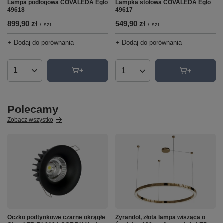
Lampa podłogowa COVALEDA Eglo
Lampka stołowa COVALEDA Eglo
49618
49617
899,90 zł
549,90 zł
/
szt.
/
szt.
+ Dodaj do porównania
+ Dodaj do porównania
Ilość produktów
Ilość produktów
Polecamy
Zobacz wszystko
Oczko podtynkowe czarne okrągłe
Żyrandol, złota lampa wisząca o