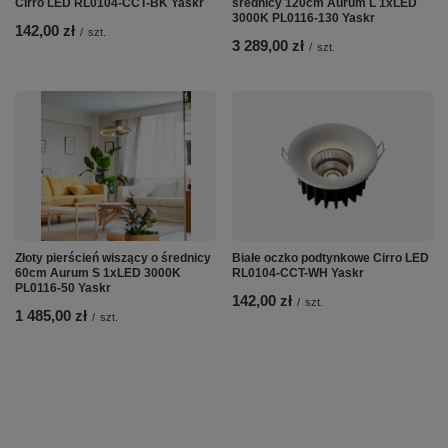
Cirro LED RL0104-CCT-BK Yaskr
średnicy 120cm Aurum L 1xLED
3000K PL0116-130 Yaskr
142,00 zł
/
szt.
3 289,00 zł
/
szt.
Złoty pierścień wiszący o średnicy
Białe oczko podtynkowe Cirro LED
60cm Aurum S 1xLED 3000K
RL0104-CCT-WH Yaskr
PL0116-50 Yaskr
142,00 zł
/
szt.
1 485,00 zł
/
szt.