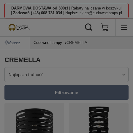
DARMOWA DOSTAWA od 300zł
| Rabaty naliczane w koszyku!
|
Zadzwoń (+48) 608 781 034
| Napisz: sklep@cudownelampy.pl
Cudowne Lampy
CREMELLA
Wstecz
CREMELLA
Zmień sortowanie
Najlepsza trafność
Filtrowanie