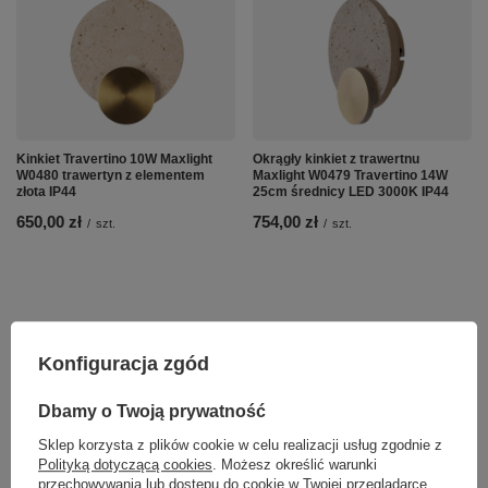
Kinkiet Travertino 10W Maxlight
Okrągły kinkiet z trawertnu
W0480 trawertyn z elementem
Maxlight W0479 Travertino 14W
złota IP44
25cm średnicy LED 3000K IP44
650,00 zł
754,00 zł
/
szt.
/
szt.
Konfiguracja zgód
Dbamy o Twoją prywatność
Sklep korzysta z plików cookie w celu realizacji usług zgodnie z
Polityką dotyczącą cookies
. Możesz określić warunki
przechowywania lub dostępu do cookie w Twojej przeglądarce.