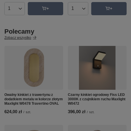
Ilość produktów
Ilość produktów
Polecamy
Zobacz wszystko
Owalny kinkiet z trawertynu z
Czarny kinkiet ogrodowy Fiss LED
dodatkiem metalu w kolorze złotym
3000K z czujnikiem ruchu Maxlight
Maxlight W0478 Travertino OVAL
W0472
624,00 zł
396,00 zł
/
szt.
/
szt.