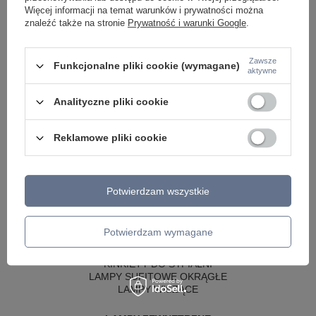
Więcej informacji na temat warunków i prywatności można
znaleźć także na stronie
Prywatność i warunki Google
.
Zawsze
Funkcjonalne pliki cookie (wymagane)
aktywne
Analityczne pliki cookie
Reklamowe pliki cookie
LAMPY WEWNĘTRZNE
KINKIETY NAD LUSTRO
Potwierdzam wszystkie
ŻYRANDOLE
LAMPKI NOCNE
ŻYRANDOLE KRYSZTAŁOWE
Potwierdzam wymagane
LAMPY WISZĄCE CZARNE
LAMPY WISZĄCE - OKRĘGI
KINKIETY DO SYPIALNI
LAMPY SUFITOWE OKRĄGŁE
LAMPY WISZĄCE