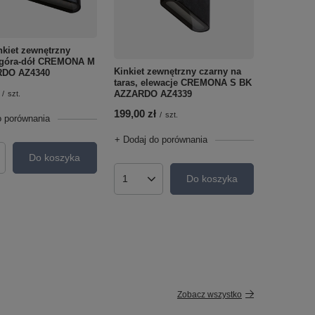
nkiet zewnętrzny
 góra-dół CREMONA M
Kinkiet zewnętrzny czarny na
RDO AZ4340
taras, elewacje CREMONA S BK
AZZARDO AZ4339
/
szt.
199,00 zł
/
szt.
o porównania
+ Dodaj do porównania
Do koszyka
roduktów
Do koszyka
Ilość produktów
Zobacz wszystko