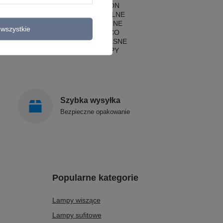
LAMPY HAMPTON
LAMPY RUSTYKALNE
LAMPY KLASYCZNE
wszystkie
LAMPY ART DECO
LAMPY NOWOCZESNE
STYLOWE LAMPY
Szybka wysyłka
Bezpieczne opakowanie
Popularne kategorie
Lampy wiszące
Lampy sufitowe