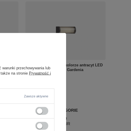
0K
Kinkiet zewnętrzny w kolorze antracyt LED
ć warunki przechowywania lub
3000K Maxlight W0466 Gardenia
 także na stronie
Prywatność i
490,00 zł
/
szt.
Zawsze aktywne
POPULARNE KATEGORIE
LAMPY RETRO
LAMPY GLAMOUR
LAMPY BOHO