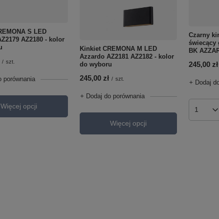
CREMONA S LED
Czarny ki
Z2179 AZ2180 - kolor
świecący
u
Kinkiet CREMONA M LED
BK AZZA
Azzardo AZ2181 AZ2182 - kolor
/
szt.
245,00 zł
do wyboru
245,00 zł
o porównania
/
szt.
+ Dodaj d
+ Dodaj do porównania
Więcej opcji
Ilość p
Więcej opcji