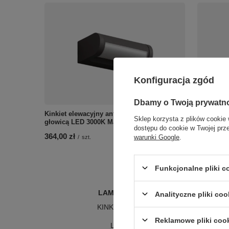
Konfiguracja zgód
Dbamy o Twoją prywatn
Kinkiet elewacyjny antracyt z ruchomą
Okrągły c
Sklep korzysta z plików cookie 
głowicą LED 3000K Maxlight W0464 Solden
podświetl
dostępu do cookie w Twojej prz
364,00 zł
247,00 zł
warunki Google
.
/
szt.
Funkcjonalne pliki 
LAMPY WEWNĘTRZNE
Analityczne pliki coo
KINKIETY NAD LUSTRO
ŻYRANDOLE
L
Reklamowe pliki coo
LAMPKI NOCNE
LA