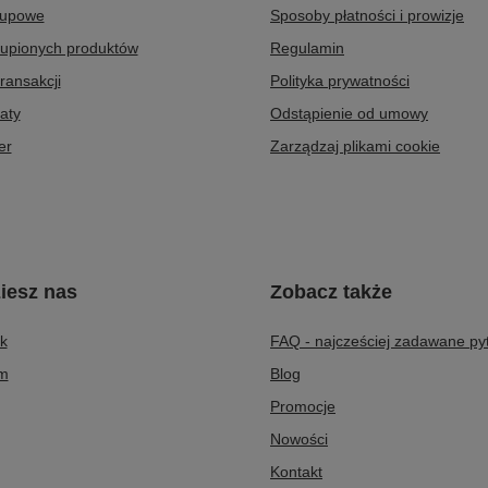
kupowe
Sposoby płatności i prowizje
kupionych produktów
Regulamin
transakcji
Polityka prywatności
aty
Odstąpienie od umowy
er
Zarządzaj plikami cookie
iesz nas
Zobacz także
k
FAQ - najcześciej zadawane py
am
Blog
Promocje
Nowości
Kontakt