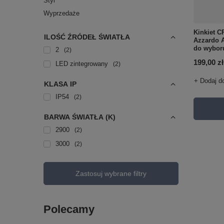
Styl
Wyprzedaże
Kinkiet 
ILOŚĆ ŹRÓDEŁ ŚWIATŁA
Azzardo A
do wybor
2
2
199,00 zł
LED zintegrowany
2
+ Dodaj d
KLASA IP
IP54
2
BARWA ŚWIATŁA (K)
2900
2
3000
2
Zastosuj wybrane filtry
Polecamy