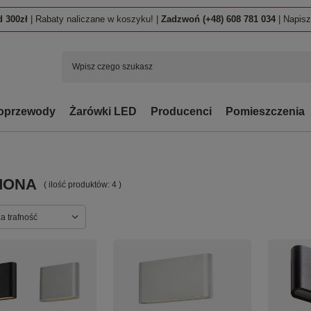
 300zł
| Rabaty naliczane w koszyku! |
Zadzwoń (+48) 608 781 034
| Napis
oprzewody
Żarówki LED
Producenci
Pomieszczenia
MONA
( ilość produktów:
4
)
ortowanie
a trafność