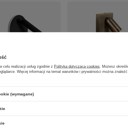
ość
zarny kinkiet z ruchomą tubą i
Kinkiet w odcieniu brązu LED 300
w celu realizacji usług zgodnie z
Polityką dotyczącą cookies
. Możesz określi
eniem Maxlight W0432 Lux
Maxlight W0433 Bronz
eglądarce. Więcej informacji na temat warunków i prywatności można znaleźć
260,00 zł
/
szt.
/
szt.
cookie (wymagane)
LAMPY ZEWNĘTRZNE
PRODUCENCI
kie
SŁUPKI OGRODOWE
AZZARDO
AMPY OGRODOWE - WISZĄCE
ITALUX
kie
MPY WISZĄCE - ZEWNĘTRZNE
MAYTONI