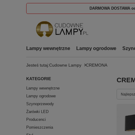
DARMOWA DOSTAWA od
Lampy wewnętrzne
Lampy ogrodowe
Szyn
Jesteś tutaj:
Cudowne Lampy
CREMONA
KATEGORIE
CRE
Lampy wewnętrzne
Zmień s
Najlepsz
Lampy ogrodowe
Szynoprzewody
Żarówki LED
Producenci
Pomieszczenia