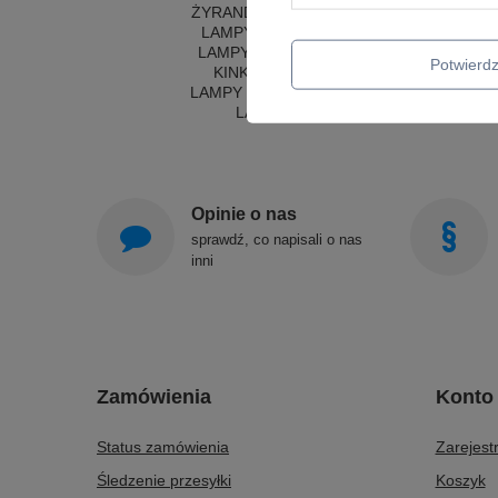
ŻYRANDOLE KRYSZTAŁOWE
LA
LAMPY WISZĄCE CZARNE
LAMPY WISZĄCE - OKRĘGI
Potwier
KINKIETY DO SYPIALNI
LAMPY SUFITOWE OKRĄGŁE
LAMPY WISZĄCE
Opinie o nas
sprawdź, co napisali o nas
inni
Zamówienia
Konto
Status zamówienia
Zarejestr
Śledzenie przesyłki
Koszyk