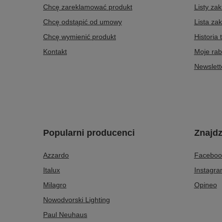
Chcę zareklamować produkt
Listy za
Chcę odstąpić od umowy
Lista za
Chcę wymienić produkt
Historia 
Kontakt
Moje rab
Newslett
Popularni producenci
Znajdz
Azzardo
Faceboo
Italux
Instagr
Milagro
Opineo
Nowodvorski Lighting
Paul Neuhaus