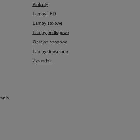
Kinkiety
Lampy LED
Lampy stołowe
Lampy podłogowe
Oprawy stropowe
Lampy drewniane
Żyrandole
tania