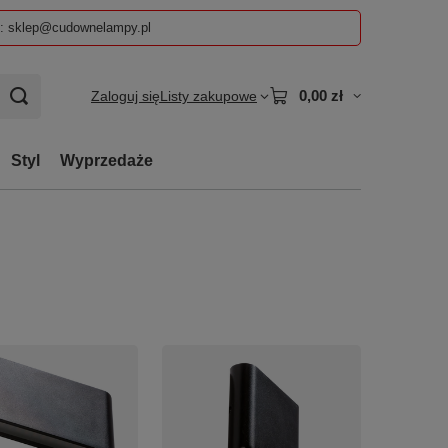
z: sklep@cudownelampy.pl
0,00 zł
Zaloguj się
Listy zakupowe
Styl
Wyprzedaże