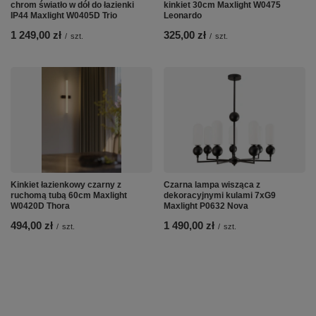
chrom światło w dół do łazienki
kinkiet 30cm Maxlight W0475
IP44 Maxlight W0405D Trio
Leonardo
1 249,00 zł
325,00 zł
/
szt.
/
szt.
Kinkiet łazienkowy czarny z
Czarna lampa wisząca z
ruchomą tubą 60cm Maxlight
dekoracyjnymi kulami 7xG9
W0420D Thora
Maxlight P0632 Nova
494,00 zł
1 490,00 zł
/
szt.
/
szt.