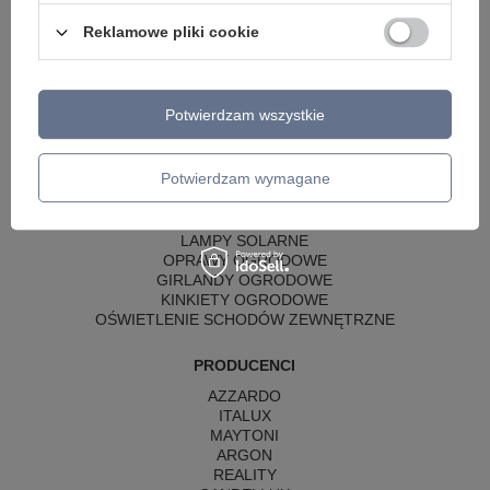
LAMPY WISZĄCE CZARNE
LAMPY WISZĄCE - OKRĘGI
Reklamowe pliki cookie
KINKIETY DO SYPIALNI
LAMPY SUFITOWE OKRĄGŁE
LAMPY WISZĄCE
Potwierdzam wszystkie
LAMPY ZEWNĘTRZNE
SŁUPKI OGRODOWE
Potwierdzam wymagane
LAMPY OGRODOWE - WISZĄCE
LAMPY WISZĄCE - ZEWNĘTRZNE
LAMPY OGRODOWE - SUFITOWE
LAMPY SOLARNE
OPRAWY OGRODOWE
GIRLANDY OGRODOWE
KINKIETY OGRODOWE
OŚWIETLENIE SCHODÓW ZEWNĘTRZNE
PRODUCENCI
AZZARDO
ITALUX
MAYTONI
ARGON
REALITY