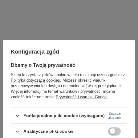
Konfiguracja zgód
Dbamy o Twoją prywatność
Sklep korzysta z plików cookie w celu realizacji usług zgodnie z
Polityką dotyczącą cookies
. Możesz określić warunki
przechowywania lub dostępu do cookie w Twojej przeglądarce.
Więcej informacji na temat warunków i prywatności można
znaleźć także na stronie
Prywatność i warunki Google
.
LAMPY WEWNĘTRZNE
Zawsze
Funkcjonalne pliki cookie (wymagane)
KINKIETY NAD LUSTRO
aktywne
ŻYRANDOLE
LAMPKI NOCNE
Analityczne pliki cookie
ŻYRANDOLE KRYSZTAŁOWE