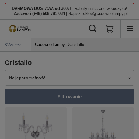
DARMOWA DOSTAWA od 300zł
| Rabaty naliczane w koszyku!
|
Zadzwoń (+48) 608 781 034
| Napisz: sklep@cudownelampy.pl
Cudowne Lampy
Cristallo
Wstecz
Cristallo
Zmień sortowanie
Najlepsza trafność
Filtrowanie