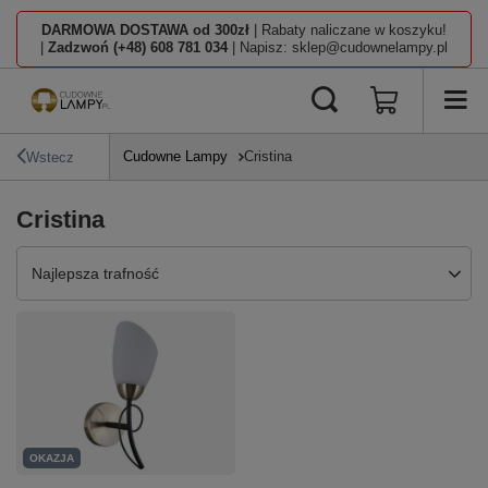
DARMOWA DOSTAWA od 300zł
| Rabaty naliczane w koszyku!
|
Zadzwoń (+48) 608 781 034
| Napisz: sklep@cudownelampy.pl
Cudowne Lampy
Cristina
Wstecz
Cristina
Zmień sortowanie
Najlepsza trafność
OKAZJA