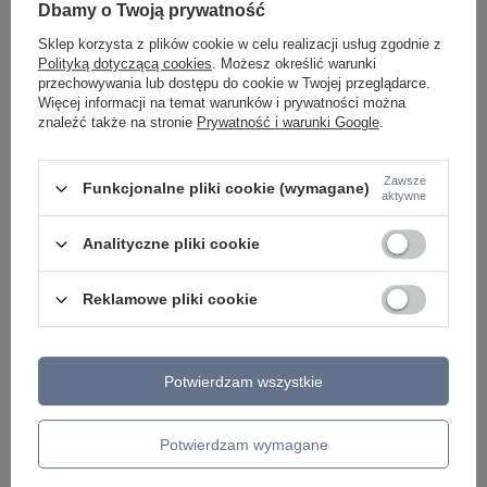
Dbamy o Twoją prywatność
LAMPKI NOCNE
ŻYRANDOLE KRYSZTAŁOWE
Sklep korzysta z plików cookie w celu realizacji usług zgodnie z
LAMPY WISZĄCE CZARNE
Polityką dotyczącą cookies
. Możesz określić warunki
LAMPY WISZĄCE - OKRĘGI
przechowywania lub dostępu do cookie w Twojej przeglądarce.
KINKIETY DO SYPIALNI
Więcej informacji na temat warunków i prywatności można
LAMPY SUFITOWE OKRĄGŁE
znaleźć także na stronie
Prywatność i warunki Google
.
LAMPY WISZĄCE
LAMPY ZEWNĘTRZNE
Zawsze
Funkcjonalne pliki cookie (wymagane)
aktywne
SŁUPKI OGRODOWE
LAMPY OGRODOWE - WISZĄCE
Analityczne pliki cookie
LAMPY WISZĄCE - ZEWNĘTRZNE
LAMPY OGRODOWE - SUFITOWE
LAMPY SOLARNE
Reklamowe pliki cookie
OPRAWY OGRODOWE
GIRLANDY OGRODOWE
KINKIETY OGRODOWE
OŚWIETLENIE SCHODÓW ZEWNĘTRZNE
Potwierdzam wszystkie
PRODUCENCI
AZZARDO
Potwierdzam wymagane
ITALUX
MAYTONI