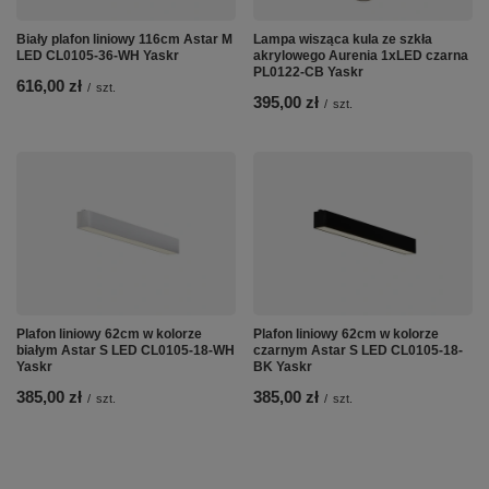
Biały plafon liniowy 116cm Astar M
Lampa wisząca kula ze szkła
LED CL0105-36-WH Yaskr
akrylowego Aurenia 1xLED czarna
PL0122-CB Yaskr
616,00 zł
/
szt.
395,00 zł
/
szt.
Plafon liniowy 62cm w kolorze
Plafon liniowy 62cm w kolorze
białym Astar S LED CL0105-18-WH
czarnym Astar S LED CL0105-18-
Yaskr
BK Yaskr
385,00 zł
385,00 zł
/
szt.
/
szt.