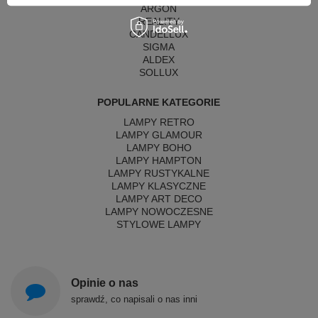
ARGON
REALITY
CANDELLUX
SIGMA
ALDEX
SOLLUX
POPULARNE KATEGORIE
LAMPY RETRO
LAMPY GLAMOUR
LAMPY BOHO
LAMPY HAMPTON
LAMPY RUSTYKALNE
LAMPY KLASYCZNE
LAMPY ART DECO
LAMPY NOWOCZESNE
STYLOWE LAMPY
Opinie o nas
sprawdź, co napisali o nas inni