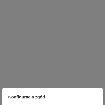
LAMPY WEWNĘTRZNE
Konfiguracja zgód
KINKIETY NAD LUSTRO
ŻYRANDOLE