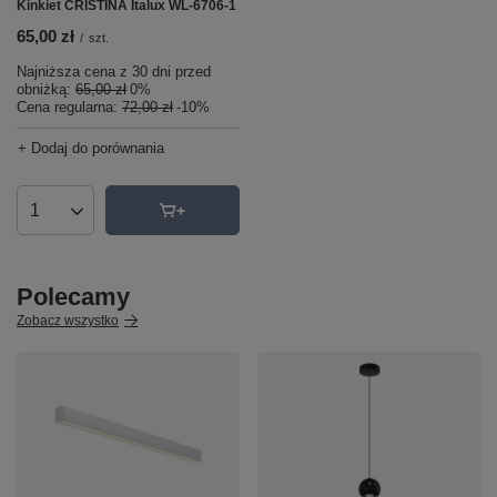
Kinkiet CRISTINA Italux WL-6706-1
65,00 zł
/
szt.
Najniższa cena z 30 dni przed
obniżką:
65,00 zł
0%
Cena regularna:
72,00 zł
-10%
+ Dodaj do porównania
Ilość produktów
Polecamy
Zobacz wszystko