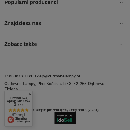
Popularni producenci
Znajdziesz nas
Zobacz także
+48608781034
sklep@cudownelampy.pl
Cudowne Lampy
,
Plac Kościuszki 43
,
42-265
Dąbrowa
Zielona
Prawdziwe
opinie klientów
5
/ 5.0
W sklepie prezentujemy ceny brutto (z VAT).
674 opinii