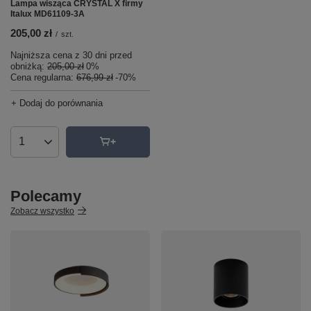
Lampa wisząca CRYSTAL X firmy
Italux MD61109-3A
205,00 zł
/
szt.
Najniższa cena z 30 dni przed
obniżką:
205,00 zł
0%
Cena regularna:
676,99 zł
-70%
+ Dodaj do porównania
Ilość produktów
Polecamy
Zobacz wszystko