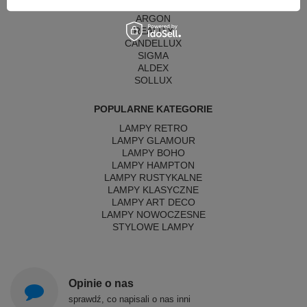
MAYTONI
ARGON
REALITY
CANDELLUX
SIGMA
ALDEX
SOLLUX
POPULARNE KATEGORIE
LAMPY RETRO
LAMPY GLAMOUR
LAMPY BOHO
LAMPY HAMPTON
LAMPY RUSTYKALNE
LAMPY KLASYCZNE
LAMPY ART DECO
LAMPY NOWOCZESNE
STYLOWE LAMPY
Opinie o nas
sprawdź, co napisali o nas inni