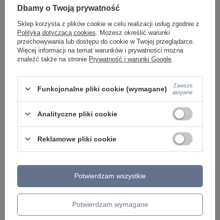
ŻYRANDOLE
Dbamy o Twoją prywatność
LAMPKI NOCNE
ŻYRANDOLE KRYSZTAŁOWE
Sklep korzysta z plików cookie w celu realizacji usług zgodnie z
LAMPY WISZĄCE CZARNE
Polityką dotyczącą cookies
. Możesz określić warunki
LAMPY WISZĄCE - OKRĘGI
przechowywania lub dostępu do cookie w Twojej przeglądarce.
KINKIETY DO SYPIALNI
Więcej informacji na temat warunków i prywatności można
LAMPY SUFITOWE OKRĄGŁE
znaleźć także na stronie
Prywatność i warunki Google
.
LAMPY WISZĄCE
Zawsze
LAMPY ZEWNĘTRZNE
Funkcjonalne pliki cookie (wymagane)
aktywne
SŁUPKI OGRODOWE
LAMPY OGRODOWE - WISZĄCE
Analityczne pliki cookie
LAMPY WISZĄCE - ZEWNĘTRZNE
LAMPY OGRODOWE - SUFITOWE
LAMPY SOLARNE
Reklamowe pliki cookie
OPRAWY OGRODOWE
GIRLANDY OGRODOWE
KINKIETY OGRODOWE
OŚWIETLENIE SCHODÓW ZEWNĘTRZNE
Potwierdzam wszystkie
PRODUCENCI
Potwierdzam wymagane
AZZARDO
ITALUX