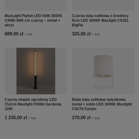
MaxLight Plafon LED 50W 3000K
Czarna tuba sufitowa o średnicy
CRI90 Ø40 cm czarny – metal +
9cm LED 3000K Maxlight C0281
akryl
BigFix
689,00 zł
325,00 zł
/
szt.
/
szt.
Czarny słupek ogrodowy LED
Biała tuba sufitowa natynkowa
152cm Maxlight F0066 Gardenia
metal + szkło LED 3000K Maxlight
32W
C0276 Fusion
1 235,00 zł
270,00 zł
/
szt.
/
szt.