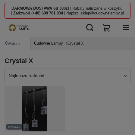
DARMOWA DOSTAWA od 300zł
| Rabaty naliczane w koszyku!
|
Zadzwoń (+48) 608 781 034
| Napisz: sklep@cudownelampy.pl
Cudowne Lampy
Crystal X
Wstecz
Crystal X
Zmień sortowanie
Najlepsza trafność
OKAZJA