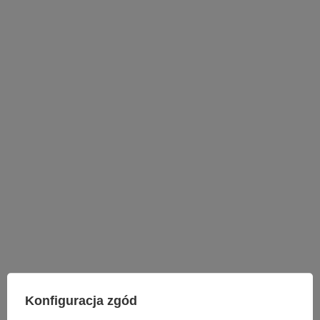
LAMPY WEWNĘTRZNE
Konfiguracja zgód
KINKIETY NAD LUSTRO