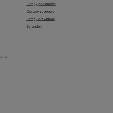
Lampy podłogowe
Oprawy stropowe
Lampy drewniane
Żyrandole
tania