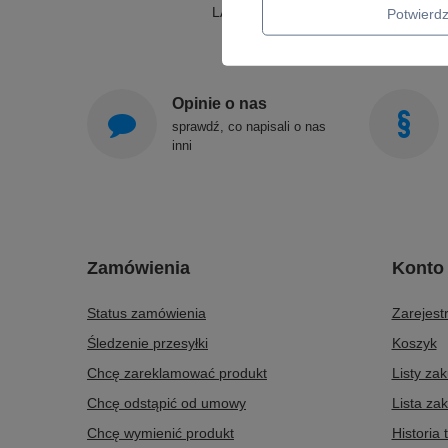
LAMPY WISZĄCE
Potwier
Opinie o nas
sprawdź, co napisali o nas
inni
Zamówienia
Konto
Status zamówienia
Zarejestr
Śledzenie przesyłki
Koszyk
Chcę zareklamować produkt
Listy za
Chcę odstąpić od umowy
Lista za
Chcę wymienić produkt
Historia 