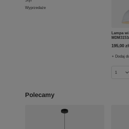
Styl
Wyprzedaże
Lampa wi
MDM3153
195,00 zł
+ Dodaj d
Ilość p
Polecamy