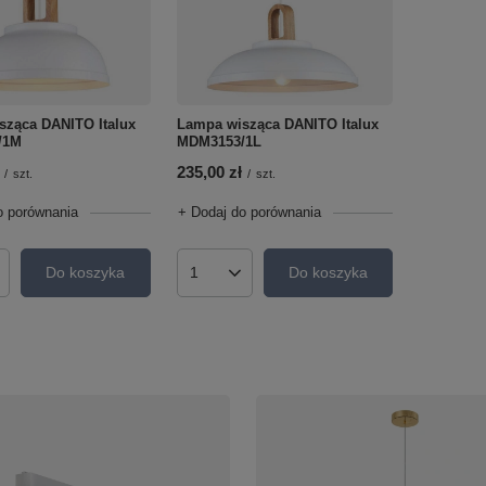
sząca DANITO Italux
Lampa wisząca DANITO Italux
/1M
MDM3153/1L
235,00 zł
/
szt.
/
szt.
o porównania
+ Dodaj do porównania
Do koszyka
Do koszyka
roduktów
Ilość produktów