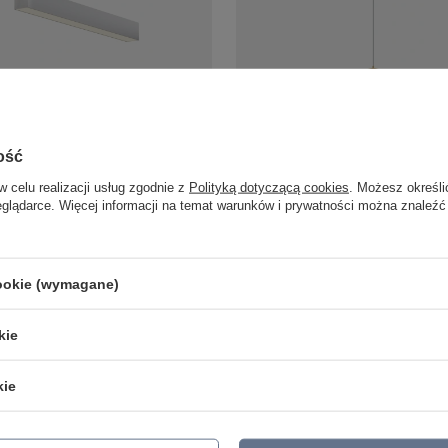
niowy 62cm w kolorze białym Astar
Lampa wisząca złota kula o średn
0105-18-WH Yaskr
Aurenia LED 3000K PL0122-GD Ya
ość
395,00 zł
/
szt.
/
szt.
w celu realizacji usług zgodnie z
Polityką dotyczącą cookies
. Możesz określi
eglądarce. Więcej informacji na temat warunków i prywatności można znaleźć
cookie (wymagane)
LAMPY ZEWNĘTRZNE
PRODUCENCI
SŁUPKI OGRODOWE
AZZARDO
AMPY OGRODOWE - WISZĄCE
ITALUX
kie
MPY WISZĄCE - ZEWNĘTRZNE
MAYTONI
MPY OGRODOWE - SUFITOWE
ARGON
kie
LAMPY SOLARNE
REALITY
OPRAWY OGRODOWE
CANDELLUX
GIRLANDY OGRODOWE
SIGMA
KINKIETY OGRODOWE
ALDEX