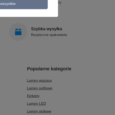
STYLOWE LAMPY
wszystkie
Szybka wysyłka
Bezpieczne opakowanie
Popularne kategorie
Lampy wiszące
Lampy sufitowe
Kinkiety
Lampy LED
Lampy stołowe