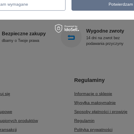
OŚWIETLENIE SCHODÓW
SOLLUX
dzam wymagane
Potwierdzam 
ZEWNĘTRZNE
Wygodne zwroty
Bezpieczne zakupy
14 dni na zwrot bez
dbamy o Twoje prawa
podawania przyczyny
Regulaminy
uj się
Informacje o sklepie
Wysyłka maksymalnie
kupowe
Sposoby płatności i prowizje
kupionych produktów
Regulamin
transakcji
Polityka prywatności