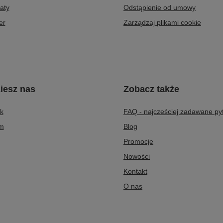
aty
Odstąpienie od umowy
er
Zarządzaj plikami cookie
iesz nas
Zobacz także
k
FAQ - najcześciej zadawane py
am
Blog
Promocje
Nowości
Kontakt
O nas