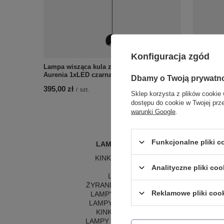
Konfiguracja zgód
Lampa wisząca kula ze szkła akrylowego
Plafon li
Aurenia 1xLED czarna PL0122-CB Yaskr
S LED CL
Dbamy o Twoją prywatn
395,00 zł
385,00 zł
/
szt.
Sklep korzysta z plików cookie 
dostępu do cookie w Twojej prz
warunki Google
.
Funkcjonalne pliki 
LAMPY WEWNĘTRZNE
KINKIETY NAD LUSTRO
ŻYRANDOLE
L
Analityczne pliki coo
LAMPKI NOCNE
LA
ŻYRANDOLE KRYSZTAŁOWE
LA
Reklamowe pliki coo
LAMPY WISZĄCE CZARNE
LAMPY WISZĄCE - OKRĘGI
KINKIETY DO SYPIALNI
LAMPY SUFITOWE OKRĄGŁE