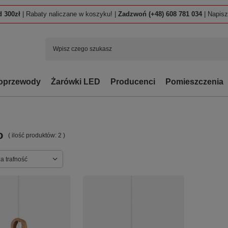
 300zł
| Rabaty naliczane w koszyku! |
Zadzwoń (+48) 608 781 034
| Napis
oprzewody
Żarówki LED
Producenci
Pomieszczenia
o
( ilość produktów:
2
)
ortowanie
a trafność