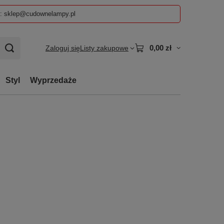
z: sklep@cudownelampy.pl
0,00 zł
Zaloguj się
Listy zakupowe
Styl
Wyprzedaże