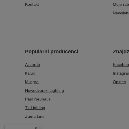
Kontakt
Moje rab
Newslett
Popularni producenci
Znajdz
Azzardo
Faceboo
Italux
Instagr
Milagro
Opineo
Nowodvorski Lighting
Paul Neuhaus
Tk Lighting
Zuma Line