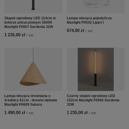
Słupek ogrodowy LED 114cm w
Lampa wisząca pojedyńcza
kolorze antracytowym 3000K
Maxlight P0542 Lipari I
Maxlight F0067 Gardenia 32W
574,00 zł
/
szt.
1 235,00 zł
/
szt.
Lampa wisząca drewniana o
Czarny słupek ogrodowy LED
średnicy 61cm - drewno dębowe
152cm Maxlight F0066 Gardenia
Maxlight P0609 Sakura
32W
1 490,00 zł
1 235,00 zł
/
szt.
/
szt.