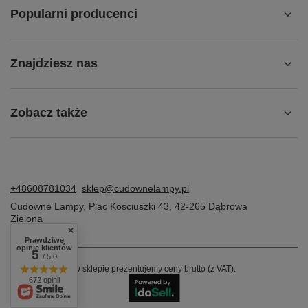
Popularni producenci
Znajdziesz nas
Zobacz także
+48608781034
sklep@cudownelampy.pl
Cudowne Lampy
,
Plac Kościuszki 43
,
42-265
Dąbrowa
Zielona
Prawdziwe
opinie klientów
5
/ 5.0
W sklepie prezentujemy ceny brutto (z VAT).
672 opinii