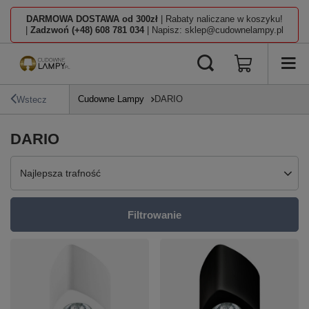
DARMOWA DOSTAWA od 300zł
| Rabaty naliczane w koszyku!
|
Zadzwoń (+48) 608 781 034
| Napisz: sklep@cudownelampy.pl
Cudowne Lampy
DARIO
Wstecz
DARIO
Zmień sortowanie
Najlepsza trafność
Filtrowanie