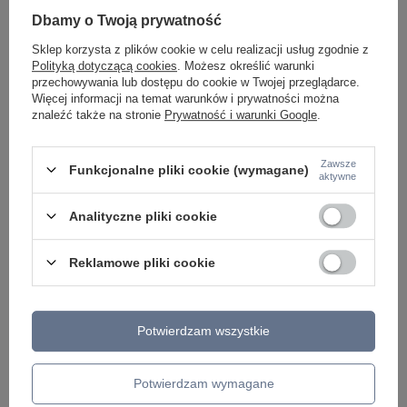
KINKIETY NAD LUSTRO
Dbamy o Twoją prywatność
ŻYRANDOLE
LAMPKI NOCNE
Sklep korzysta z plików cookie w celu realizacji usług zgodnie z
ŻYRANDOLE KRYSZTAŁOWE
Polityką dotyczącą cookies
. Możesz określić warunki
LAMPY WISZĄCE CZARNE
przechowywania lub dostępu do cookie w Twojej przeglądarce.
LAMPY WISZĄCE - OKRĘGI
Więcej informacji na temat warunków i prywatności można
KINKIETY DO SYPIALNI
znaleźć także na stronie
Prywatność i warunki Google
.
LAMPY SUFITOWE OKRĄGŁE
LAMPY WISZĄCE
Zawsze
Funkcjonalne pliki cookie (wymagane)
LAMPY ZEWNĘTRZNE
aktywne
SŁUPKI OGRODOWE
LAMPY OGRODOWE - WISZĄCE
Analityczne pliki cookie
LAMPY WISZĄCE - ZEWNĘTRZNE
LAMPY OGRODOWE - SUFITOWE
Reklamowe pliki cookie
LAMPY SOLARNE
OPRAWY OGRODOWE
GIRLANDY OGRODOWE
KINKIETY OGRODOWE
OŚWIETLENIE SCHODÓW ZEWNĘTRZNE
Potwierdzam wszystkie
PRODUCENCI
Potwierdzam wymagane
AZZARDO