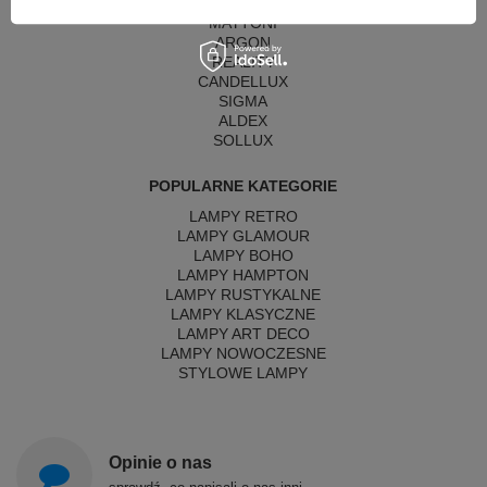
ITALUX
MAYTONI
ARGON
REALITY
CANDELLUX
SIGMA
ALDEX
SOLLUX
POPULARNE KATEGORIE
LAMPY RETRO
LAMPY GLAMOUR
LAMPY BOHO
LAMPY HAMPTON
LAMPY RUSTYKALNE
LAMPY KLASYCZNE
LAMPY ART DECO
LAMPY NOWOCZESNE
STYLOWE LAMPY
Opinie o nas