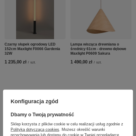
Czarny słupek ogrodowy LED
Lampa wisząca drewniana o
152cm Maxlight F0066 Gardenia
średnicy 61cm - drewno dębowe
32W
Maxlight P0609 Sakura
1 235,00 zł
1 490,00 zł
/
szt.
/
szt.
Konfiguracja zgód
Dbamy o Twoją prywatność
Sklep korzysta z plików cookie w celu realizacji usług zgodnie z
Polityką dotyczącą cookies
. Możesz określić warunki
przechowywania lub dostępu do cookie w Twojej przeglądarce.