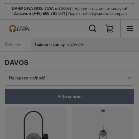
DARMOWA DOSTAWA od 300zł
| Rabaty naliczane w koszyku!
|
Zadzwoń (+48) 608 781 034
| Napisz: sklep@cudownelampy.pl
Cudowne Lampy
DAVOS
Wstecz
DAVOS
Zmień sortowanie
Najlepsza trafność
Filtrowanie