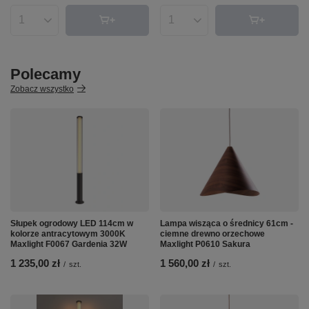
Ilość produktów
Ilość produktów
Polecamy
Zobacz wszystko
Słupek ogrodowy LED 114cm w
Lampa wisząca o średnicy 61cm -
kolorze antracytowym 3000K
ciemne drewno orzechowe
Maxlight F0067 Gardenia 32W
Maxlight P0610 Sakura
1 235,00 zł
1 560,00 zł
/
szt.
/
szt.