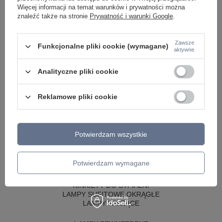
Więcej informacji na temat warunków i prywatności można
znaleźć także na stronie
Prywatność i warunki Google
.
Zawsze
Funkcjonalne pliki cookie (wymagane)
aktywne
Analityczne pliki cookie
Reklamowe pliki cookie
LAMPY WEWNĘTRZNE
KINKIETY NAD LUSTRO
Potwierdzam wszystkie
ŻYRANDOLE
LAMPKI NOCNE
ŻYRANDOLE KRYSZTAŁOWE
Potwierdzam wymagane
LAMPY WISZĄCE CZARNE
LAMPY WISZĄCE - OKRĘGI
KINKIETY DO SYPIALNI
LAMPY SUFITOWE OKRĄGŁE
LAMPY WISZĄCE