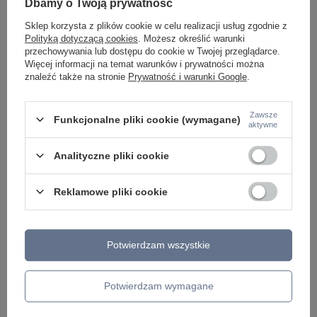
Dbamy o Twoją prywatność
LAMPKI NOCNE
ŻYRANDOLE KRYSZTAŁOWE
Sklep korzysta z plików cookie w celu realizacji usług zgodnie z
LAMPY WISZĄCE CZARNE
Polityką dotyczącą cookies
. Możesz określić warunki
LAMPY WISZĄCE - OKRĘGI
przechowywania lub dostępu do cookie w Twojej przeglądarce.
KINKIETY DO SYPIALNI
Więcej informacji na temat warunków i prywatności można
LAMPY SUFITOWE OKRĄGŁE
znaleźć także na stronie
Prywatność i warunki Google
.
LAMPY WISZĄCE
LAMPY ZEWNĘTRZNE
Zawsze
Funkcjonalne pliki cookie (wymagane)
aktywne
SŁUPKI OGRODOWE
LAMPY OGRODOWE - WISZĄCE
LAMPY WISZĄCE - ZEWNĘTRZNE
Analityczne pliki cookie
LAMPY OGRODOWE - SUFITOWE
LAMPY SOLARNE
Reklamowe pliki cookie
OPRAWY OGRODOWE
GIRLANDY OGRODOWE
KINKIETY OGRODOWE
OŚWIETLENIE SCHODÓW ZEWNĘTRZNE
Potwierdzam wszystkie
PRODUCENCI
AZZARDO
Potwierdzam wymagane
ITALUX
MAYTONI