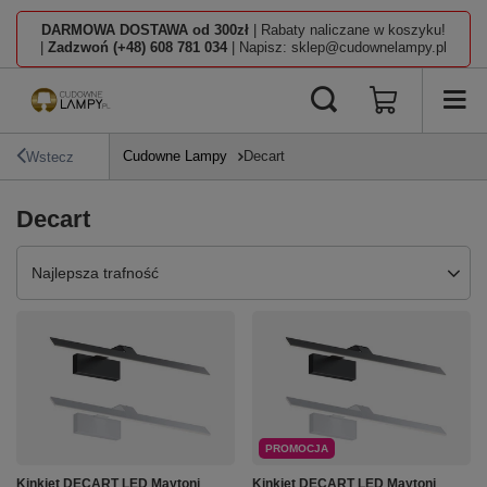
DARMOWA DOSTAWA od 300zł
| Rabaty naliczane w koszyku!
|
Zadzwoń (+48) 608 781 034
| Napisz: sklep@cudownelampy.pl
Cudowne Lampy
Decart
Wstecz
Decart
Zmień sortowanie
Najlepsza trafność
PROMOCJA
Kinkiet DECART LED Maytoni
Kinkiet DECART LED Maytoni