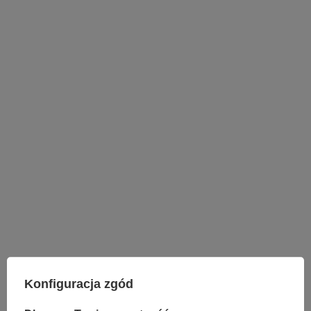
LAMPY WEWNĘTRZNE
Konfiguracja zgód
KINKIETY NAD LUSTRO
ŻYRANDOLE