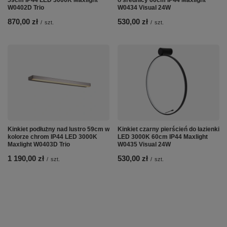
59cm IP44 LED 3000K Maxlight
o średnicy 60cm IP44 Maxlight
W0402D Trio
W0434 Visual 24W
870,00 zł
530,00 zł
/
szt.
/
szt.
Kinkiet podłużny nad lustro 59cm w
Kinkiet czarny pierścień do łazienki
kolorze chrom IP44 LED 3000K
LED 3000K 60cm IP44 Maxlight
Maxlight W0403D Trio
W0435 Visual 24W
1 190,00 zł
530,00 zł
/
szt.
/
szt.