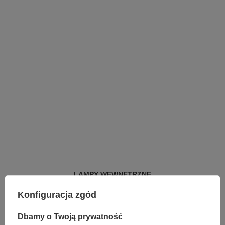
LAMPY WEWNĘTRZNE
KINKIETY NAD LUSTRO
Konfiguracja zgód
ŻYRANDOLE
LAMPKI NOCNE
ŻYRANDOLE KRYSZTAŁOWE
Dbamy o Twoją prywatność
LAMPY WISZĄCE CZARNE