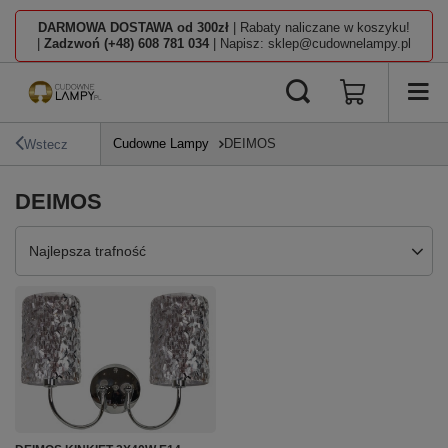
DARMOWA DOSTAWA od 300zł
| Rabaty naliczane w koszyku!
|
Zadzwoń (+48) 608 781 034
| Napisz: sklep@cudownelampy.pl
Cudowne Lampy
DEIMOS
Wstecz
DEIMOS
Zmień sortowanie
Najlepsza trafność