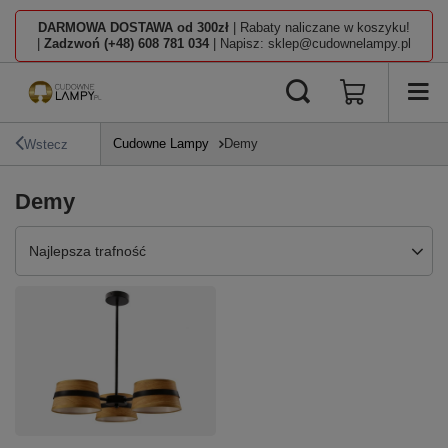
DARMOWA DOSTAWA od 300zł
| Rabaty naliczane w koszyku!
|
Zadzwoń (+48) 608 781 034
| Napisz: sklep@cudownelampy.pl
Cudowne Lampy
Demy
Wstecz
Demy
Zmień sortowanie
Najlepsza trafność