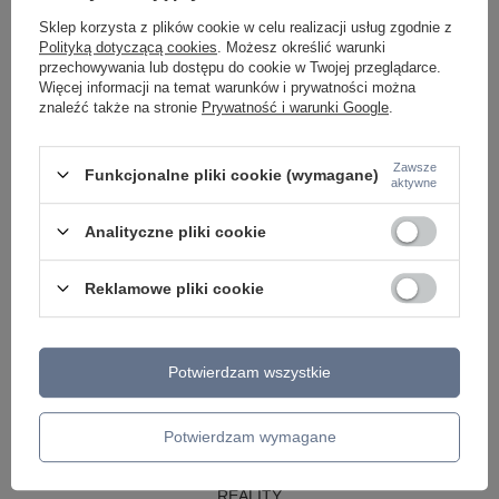
LAMPY WISZĄCE CZARNE
Sklep korzysta z plików cookie w celu realizacji usług zgodnie z
LAMPY WISZĄCE - OKRĘGI
Polityką dotyczącą cookies
. Możesz określić warunki
KINKIETY DO SYPIALNI
przechowywania lub dostępu do cookie w Twojej przeglądarce.
LAMPY SUFITOWE OKRĄGŁE
Więcej informacji na temat warunków i prywatności można
LAMPY WISZĄCE
znaleźć także na stronie
Prywatność i warunki Google
.
LAMPY ZEWNĘTRZNE
Zawsze
Funkcjonalne pliki cookie (wymagane)
SŁUPKI OGRODOWE
aktywne
LAMPY OGRODOWE - WISZĄCE
LAMPY WISZĄCE - ZEWNĘTRZNE
Analityczne pliki cookie
LAMPY OGRODOWE - SUFITOWE
LAMPY SOLARNE
OPRAWY OGRODOWE
Reklamowe pliki cookie
GIRLANDY OGRODOWE
KINKIETY OGRODOWE
OŚWIETLENIE SCHODÓW ZEWNĘTRZNE
Potwierdzam wszystkie
PRODUCENCI
AZZARDO
ITALUX
Potwierdzam wymagane
MAYTONI
ARGON
REALITY