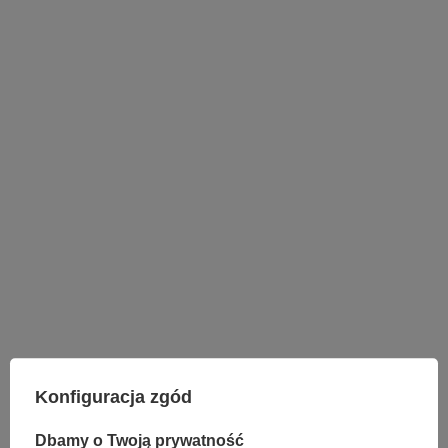
LAMPY WEWNĘTRZNE
KINKIETY NAD LUSTRO
Konfiguracja zgód
ŻYRANDOLE
LAMPKI NOCNE
Dbamy o Twoją prywatność
ŻYRANDOLE KRYSZTAŁOWE