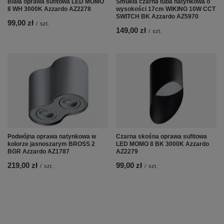
Biała oprawa sufitowa LED MOMO
Smukła czarna tuba natynkowa o
8 WH 3000K Azzardo AZ2278
wysokości 17cm WIKING 10W CCT
SWITCH BK Azzardo AZ5970
99,00 zł
/
szt.
149,00 zł
/
szt.
Podwójna oprawa natynkowa w
Czarna skośna oprawa sufitowa
kolorze jasnoszarym BROSS 2
LED MOMO 8 BK 3000K Azzardo
BGR Azzardo AZ1787
AZ2279
219,00 zł
99,00 zł
/
szt.
/
szt.