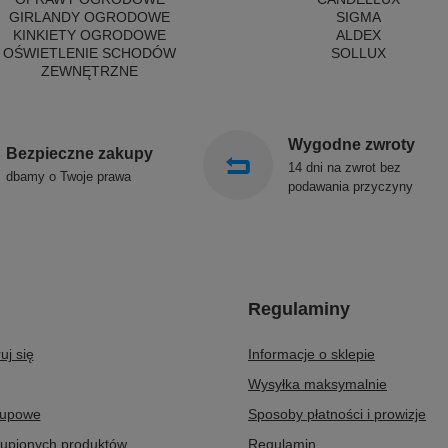
GIRLANDY OGRODOWE
SIGMA
KINKIETY OGRODOWE
ALDEX
OŚWIETLENIE SCHODÓW
SOLLUX
ZEWNĘTRZNE
Wygodne zwroty
Bezpieczne zakupy
14 dni na zwrot bez
dbamy o Twoje prawa
podawania przyczyny
Regulaminy
uj się
Informacje o sklepie
Wysyłka maksymalnie
kupowe
Sposoby płatności i prowizje
kupionych produktów
Regulamin