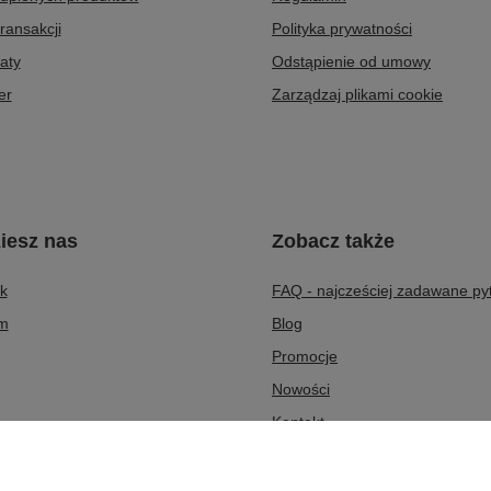
transakcji
Polityka prywatności
aty
Odstąpienie od umowy
er
Zarządzaj plikami cookie
iesz nas
Zobacz także
k
FAQ - najcześciej zadawane py
am
Blog
Promocje
Nowości
Kontakt
O nas