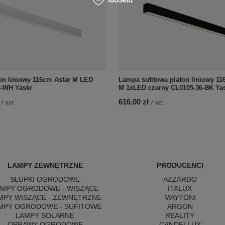
fon liniowy 116cm Astar M LED
Lampa sufitowa plafon liniowy 11
6-WH Yaskr
M 1xLED czarny CL0105-36-BK Ya
616,00 zł
/
szt.
/
szt.
LAMPY ZEWNĘTRZNE
PRODUCENCI
SŁUPKI OGRODOWE
AZZARDO
AMPY OGRODOWE - WISZĄCE
ITALUX
MPY WISZĄCE - ZEWNĘTRZNE
MAYTONI
MPY OGRODOWE - SUFITOWE
ARGON
LAMPY SOLARNE
REALITY
OPRAWY OGRODOWE
CANDELLUX