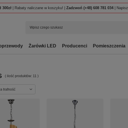
 300zł
| Rabaty naliczane w koszyku! |
Zadzwoń (+48) 608 781 034
| Napis
oprzewody
Żarówki LED
Producenci
Pomieszczenia
S
( ilość produktów:
11
)
ortowanie
a trafność