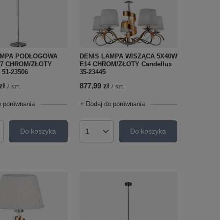
AMPA PODŁOGOWA
DENIS LAMPA WISZĄCA 5X40W
27 CHROM/ZŁOTY
E14 CHROM/ZŁOTY Candellux
 51-23506
35-23445
zł
877,99 zł
/
szt.
/
szt.
o porównania
+ Dodaj do porównania
Do koszyka
Do koszyka
roduktów
Ilość produktów