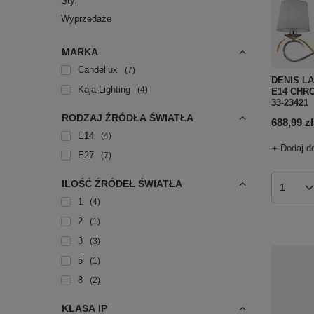
Styl
Wyprzedaże
MARKA
Candellux
7
DENIS L
Kaja Lighting
4
E14 CHRO
33-23421
RODZAJ ŹRÓDŁA ŚWIATŁA
688,99 zł
E14
4
+ Dodaj d
E27
7
ILOŚĆ ŹRÓDEŁ ŚWIATŁA
Ilość p
1
4
2
1
3
3
5
1
8
2
KLASA IP