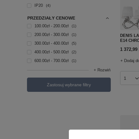
IP20
4
PRZEDZIAŁY CENOWE
100.00zł - 200.00zł
1
200.00zł - 300.00zł
1
DENIS L
E14 CHRO
300.00zł - 400.00zł
5
1 372,99 
400.00zł - 500.00zł
2
600.00zł - 700.00zł
+ Dodaj d
1
+ Rozwiń
Ilość p
Zastosuj wybrane filtry