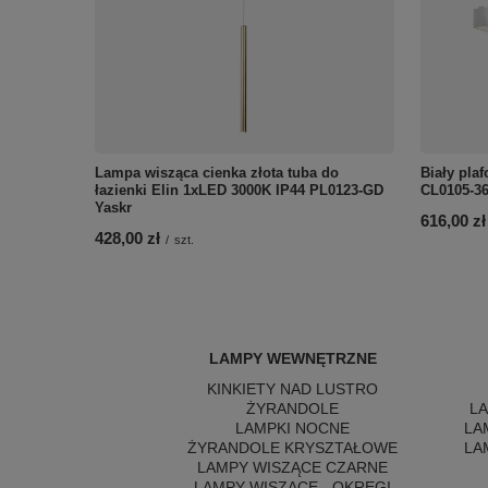
Lampa wisząca cienka złota tuba do
Biały pla
łazienki Elin 1xLED 3000K IP44 PL0123-GD
CL0105-3
Yaskr
616,00 zł
428,00 zł
/
szt.
LAMPY WEWNĘTRZNE
KINKIETY NAD LUSTRO
ŻYRANDOLE
L
LAMPKI NOCNE
LA
ŻYRANDOLE KRYSZTAŁOWE
LA
LAMPY WISZĄCE CZARNE
LAMPY WISZĄCE - OKRĘGI