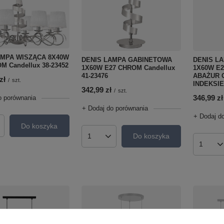
AMPA WISZĄCA 8X40W
DENIS LAMPA GABINETOWA
DENIS L
M Candellux 38-23452
1X60W E27 CHROM Candellux
1X60W E
41-23476
ABAŻUR 
zł
/
szt.
INDEKSIE 
342,99 zł
/
szt.
346,99 zł
o porównania
+ Dodaj do porównania
+ Dodaj d
Do koszyka
roduktów
Do koszyka
Ilość produktów
Ilość p