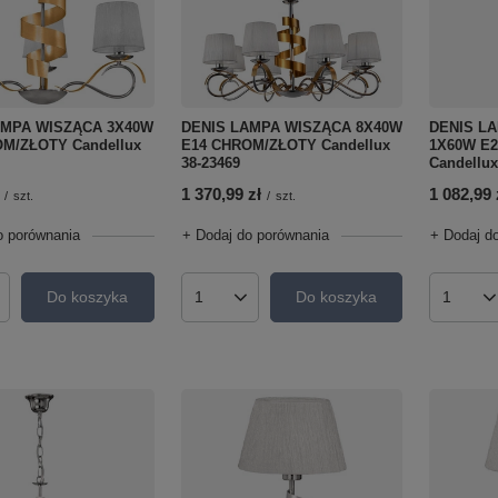
DENIS L
AMPA WISZĄCA 3X40W
DENIS LAMPA WISZĄCA 8X40W
1X60W E
M/ZŁOTY Candellux
E14 CHROM/ZŁOTY Candellux
Candellux
38-23469
1 082,99 
1 370,99 zł
/
szt.
/
szt.
+ Dodaj d
o porównania
+ Dodaj do porównania
Do koszyka
Do koszyka
Ilość p
roduktów
Ilość produktów