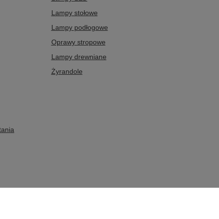
Lampy stołowe
Lampy podłogowe
Oprawy stropowe
Lampy drewniane
Żyrandole
tania