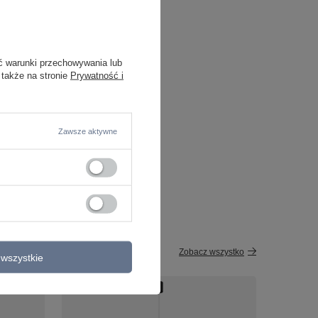
ć warunki przechowywania lub
 także na stronie
Prywatność i
O NIEDOSTĘPNY
ząca K-5263 z serii
a Lighting
Zawsze aktywne
/
szt.
o porównania
Do koszyka
roduktów
Zobacz wszystko
wszystkie