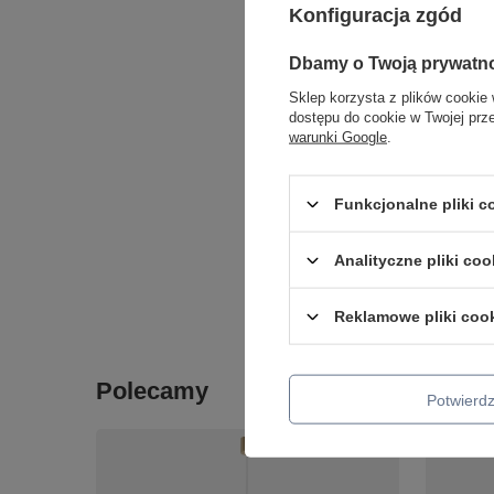
Konfiguracja zgód
Dbamy o Twoją prywatn
Sklep korzysta z plików cookie 
dostępu do cookie w Twojej prz
warunki Google
.
Lampa wis
DENIS Kaj
300,00 zł
Funkcjonalne pliki 
+ Dodaj d
Analityczne pliki coo
Ilość p
Reklamowe pliki coo
Polecamy
Potwier