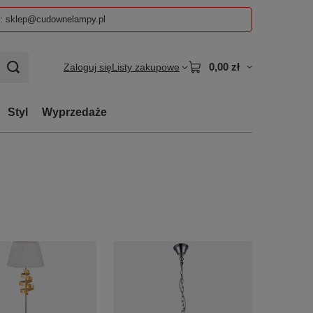
z: sklep@cudownelampy.pl
0,00 zł
Zaloguj się
Listy zakupowe
Styl
Wyprzedaże