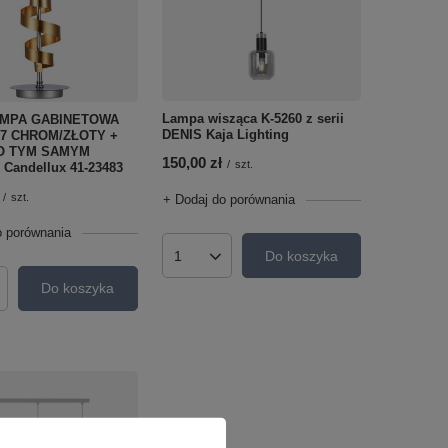
Lampa wisząca K-5260 z serii
AMPA GABINETOWA
DENIS Kaja Lighting
27 CHROM/ZŁOTY +
O TYM SAMYM
150,00 zł
/
szt.
Candellux 41-23483
/
szt.
+ Dodaj do porównania
o porównania
Do koszyka
Ilość produktów
Do koszyka
roduktów