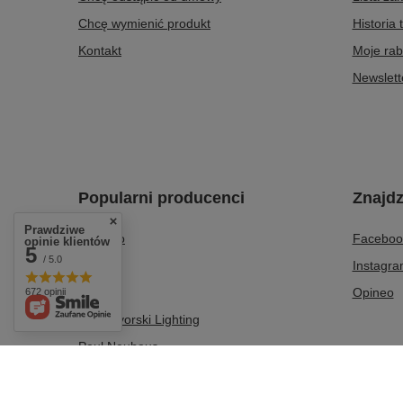
Chcę wymienić produkt
Historia 
Kontakt
Moje rab
Newslett
Popularni producenci
Znajdz
Prawdziwe
Azzardo
Faceboo
opinie klientów
5
/ 5.0
Italux
Instagr
Milagro
Opineo
672 opinii
Nowodvorski Lighting
Paul Neuhaus
Tk Lighting
Zuma Line