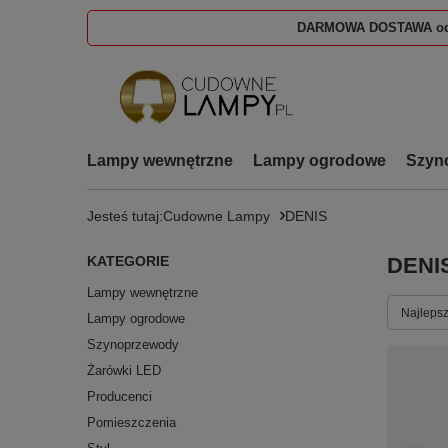
DARMOWA DOSTAWA od
Lampy wewnętrzne
Lampy ogrodowe
Szyn
Jesteś tutaj:
Cudowne Lampy
DENIS
KATEGORIE
DENI
Lampy wewnętrzne
Zmień s
Najlepsz
Lampy ogrodowe
Szynoprzewody
Żarówki LED
Producenci
Pomieszczenia