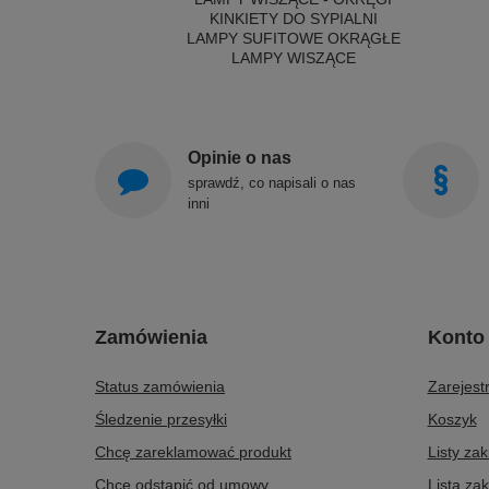
KINKIETY DO SYPIALNI
LAMPY SUFITOWE OKRĄGŁE
LAMPY WISZĄCE
Opinie o nas
sprawdź, co napisali o nas
inni
Zamówienia
Konto
Status zamówienia
Zarejestr
Śledzenie przesyłki
Koszyk
Chcę zareklamować produkt
Listy za
Chcę odstąpić od umowy
Lista za