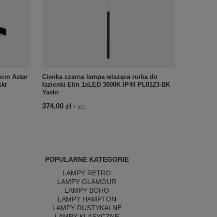
6cm Astar
Cienka czarna lampa wisząca rurka do
skr
łazienki Elin 1xLED 3000K IP44 PL0123-BK
Yaskr
374,00 zł
/
szt.
POPULARNE KATEGORIE
LAMPY RETRO
LAMPY GLAMOUR
LAMPY BOHO
LAMPY HAMPTON
LAMPY RUSTYKALNE
LAMPY KLASYCZNE