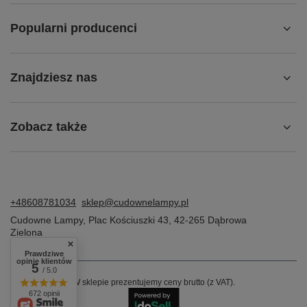
Popularni producenci
Znajdziesz nas
Zobacz także
+48608781034
sklep@cudownelampy.pl
Cudowne Lampy
,
Plac Kościuszki 43
,
42-265
Dąbrowa
Zielona
Prawdziwe
opinie klientów
5
/ 5.0
W sklepie prezentujemy ceny brutto (z VAT).
672 opinii