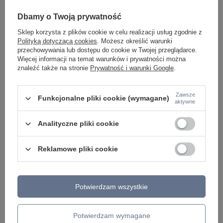
Dbamy o Twoją prywatność
Sklep korzysta z plików cookie w celu realizacji usług zgodnie z
Polityką dotyczącą cookies
. Możesz określić warunki
przechowywania lub dostępu do cookie w Twojej przeglądarce.
Więcej informacji na temat warunków i prywatności można
znaleźć także na stronie
Prywatność i warunki Google
.
Lampa wisząca DIEGO 3
Lampa wisząca DIEGO 5
Zawsze
Funkcjonalne pliki cookie (wymagane)
pomarańczowy Sollux SL.0585
pomarańczowy Sollux SL.0586
aktywne
99,00 zł
159,00 zł
/
szt.
/
szt.
Analityczne pliki cookie
+ Dodaj do porównania
+ Dodaj do porównania
Reklamowe pliki cookie
Ilość produktów
Ilość produktów
Potwierdzam wszystkie
Potwierdzam wymagane