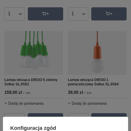
Ilość produktów
Ilość produktów
Lampa wisząca DIEGO 5 zielony
Lampa wisząca DIEGO 1
Sollux SL.0583
pomarańczowy Sollux SL.0584
159,00 zł
39,00 zł
/
szt.
/
szt.
+ Dodaj do porównania
+ Dodaj do porównania
Ilość produktów
Ilość produktów
Konfiguracja zgód