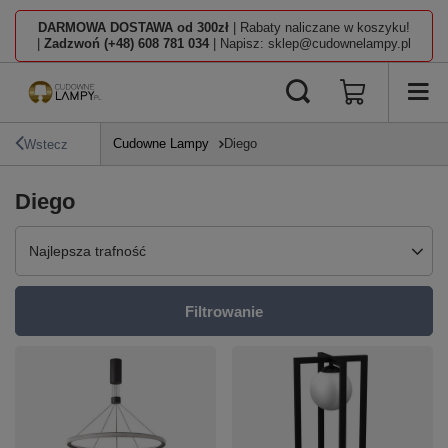
DARMOWA DOSTAWA od 300zł
| Rabaty naliczane w koszyku!
|
Zadzwoń (+48) 608 781 034
| Napisz: sklep@cudownelampy.pl
Cudowne Lampy
Diego
Wstecz
Diego
Zmień sortowanie
Najlepsza trafność
Filtrowanie