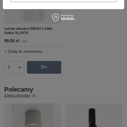
Lampa wisząca DIEGO 3 żółta
Sollux SL.0579
99,00 zł
/
szt.
+ Dodaj do porównania
Ilość produktów
Polecamy
Zobacz wszystko