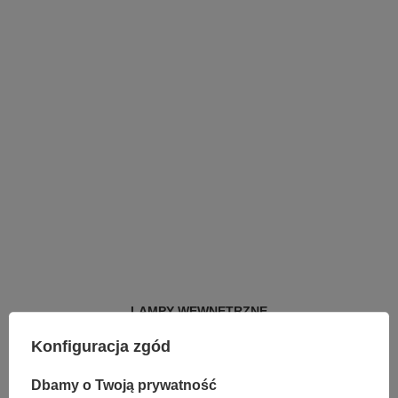
LAMPY WEWNĘTRZNE
KINKIETY NAD LUSTRO
Konfiguracja zgód
ŻYRANDOLE
LAMPKI NOCNE
ŻYRANDOLE KRYSZTAŁOWE
Dbamy o Twoją prywatność