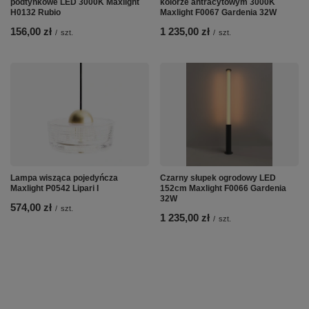
podtynkowe LED 3000K Maxlight
kolorze antracytowym 3000K
H0132 Rubio
Maxlight F0067 Gardenia 32W
156,00 zł
1 235,00 zł
/
szt.
/
szt.
Lampa wisząca pojedyńcza
Czarny słupek ogrodowy LED
Maxlight P0542 Lipari I
152cm Maxlight F0066 Gardenia
32W
574,00 zł
/
szt.
1 235,00 zł
/
szt.