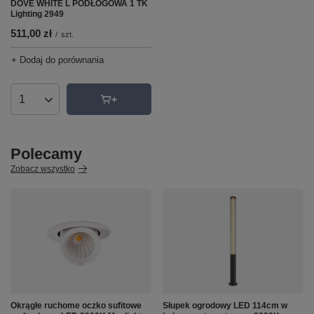
DOVE WHITE L PODŁOGOWA 1 TK
Lighting 2949
511,00 zł
/
szt.
+ Dodaj do porównania
Ilość produktów
Polecamy
Zobacz wszystko
Okrągłe ruchome oczko sufitowe
Słupek ogrodowy LED 114cm w