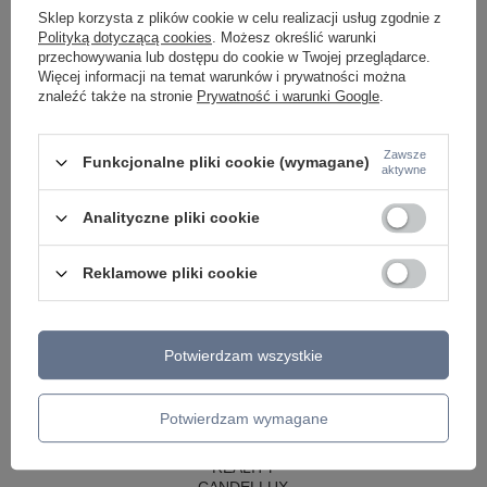
LAMPY WISZĄCE CZARNE
Sklep korzysta z plików cookie w celu realizacji usług zgodnie z
LAMPY WISZĄCE - OKRĘGI
Polityką dotyczącą cookies
. Możesz określić warunki
KINKIETY DO SYPIALNI
przechowywania lub dostępu do cookie w Twojej przeglądarce.
LAMPY SUFITOWE OKRĄGŁE
Więcej informacji na temat warunków i prywatności można
LAMPY WISZĄCE
znaleźć także na stronie
Prywatność i warunki Google
.
LAMPY ZEWNĘTRZNE
SŁUPKI OGRODOWE
Zawsze
Funkcjonalne pliki cookie (wymagane)
aktywne
LAMPY OGRODOWE - WISZĄCE
LAMPY WISZĄCE - ZEWNĘTRZNE
LAMPY OGRODOWE - SUFITOWE
Analityczne pliki cookie
LAMPY SOLARNE
OPRAWY OGRODOWE
Reklamowe pliki cookie
GIRLANDY OGRODOWE
KINKIETY OGRODOWE
OŚWIETLENIE SCHODÓW ZEWNĘTRZNE
Potwierdzam wszystkie
PRODUCENCI
AZZARDO
ITALUX
Potwierdzam wymagane
MAYTONI
ARGON
REALITY