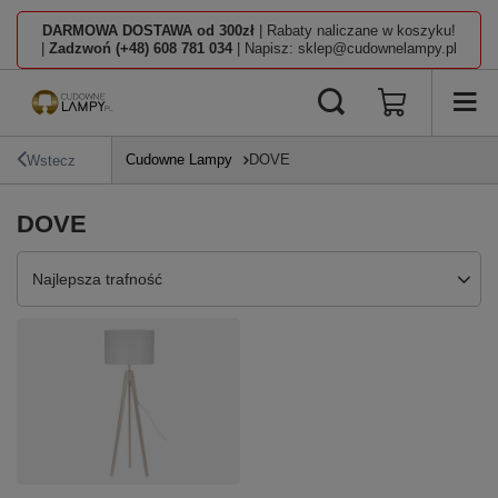
DARMOWA DOSTAWA od 300zł
| Rabaty naliczane w koszyku!
|
Zadzwoń (+48) 608 781 034
| Napisz: sklep@cudownelampy.pl
Cudowne Lampy
DOVE
Wstecz
DOVE
Zmień sortowanie
Najlepsza trafność