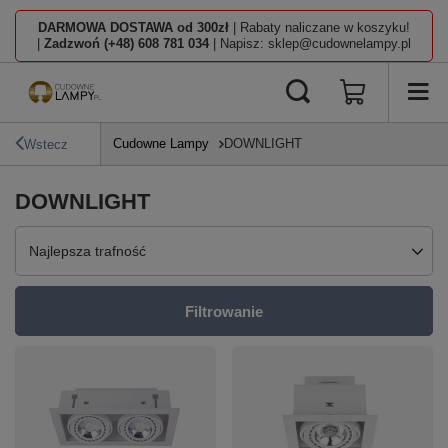
DARMOWA DOSTAWA od 300zł
| Rabaty naliczane w koszyku!
|
Zadzwoń (+48) 608 781 034
| Napisz: sklep@cudownelampy.pl
Cudowne Lampy
DOWNLIGHT
Wstecz
DOWNLIGHT
Zmień sortowanie
Najlepsza trafność
Filtrowanie