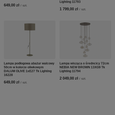
Lighting 11793
649,00 zł
/
szt.
1 799,00 zł
/
szt.
Lampa podłogowa abażur walcowy
Lampa wisząca o średncicy 72cm
50cm w kolorze oliwkowym
NEBIA NEW BROWN 13XG9 Tk
DALUM OLIVE 1xE27 Tk Lighting
Lighting 11794
16228
2 049,00 zł
/
szt.
649,00 zł
/
szt.