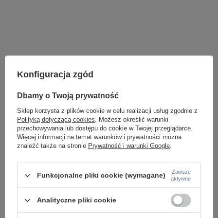
Konfiguracja zgód
Dbamy o Twoją prywatność
Sklep korzysta z plików cookie w celu realizacji usług zgodnie z
Polityką dotyczącą cookies
. Możesz określić warunki
przechowywania lub dostępu do cookie w Twojej przeglądarce.
Więcej informacji na temat warunków i prywatności można
znaleźć także na stronie
Prywatność i warunki Google
.
LAMPY WEWNĘTRZNE
KINKIETY NAD LUSTRO
Zawsze
Funkcjonalne pliki cookie (wymagane)
aktywne
ŻYRANDOLE
LAMPKI NOCNE
ŻYRANDOLE KRYSZTAŁOWE
Analityczne pliki cookie
LAMPY WISZĄCE CZARNE
LAMPY WISZĄCE - OKRĘGI