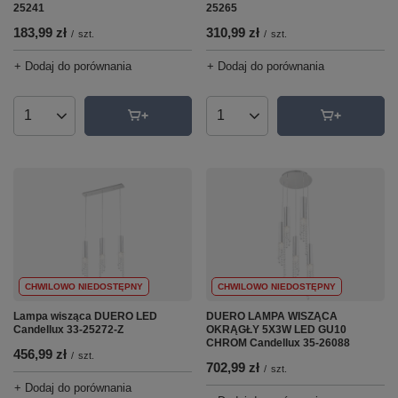
25241
25265
183,99 zł
310,99 zł
/
szt.
/
szt.
+ Dodaj do porównania
+ Dodaj do porównania
Ilość produktów
Ilość produktów
CHWILOWO NIEDOSTĘPNY
CHWILOWO NIEDOSTĘPNY
DUERO LAMPA WISZĄCA
Lampa wisząca DUERO LED
OKRĄGŁY 5X3W LED GU10
Candellux 33-25272-Z
CHROM Candellux 35-26088
456,99 zł
/
szt.
702,99 zł
/
szt.
+ Dodaj do porównania