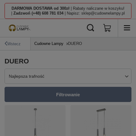
DARMOWA DOSTAWA od 300zł
| Rabaty naliczane w koszyku!
|
Zadzwoń (+48) 608 781 034
| Napisz: sklep@cudownelampy.pl
Cudowne Lampy
DUERO
Wstecz
DUERO
Zmień sortowanie
Najlepsza trafność
Filtrowanie