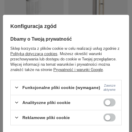
Konfiguracja zgód
Biały kinkiet LED 3000K Maxlight
Kinkiet chromowany z akrylowymi
W0419 Fusion
tubami LED 3000K Maxlight W0422
Dbamy o Twoją prywatność
Love
390,00 zł
/
szt.
890,00 zł
Sklep korzysta z plików cookie w celu realizacji usług zgodnie z
/
szt.
Polityką dotyczącą cookies
. Możesz określić warunki
przechowywania lub dostępu do cookie w Twojej przeglądarce.
Więcej informacji na temat warunków i prywatności można
znaleźć także na stronie
Prywatność i warunki Google
.
Zawsze
Funkcjonalne pliki cookie (wymagane)
aktywne
Analityczne pliki cookie
Reklamowe pliki cookie