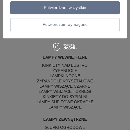
Potwierdzam wszystkie
Potwierdzam wymagane
LAMPY WEWNĘTRZNE
KINKIETY NAD LUSTRO
ŻYRANDOLE
LAMPKI NOCNE
ŻYRANDOLE KRYSZTAŁOWE
LAMPY WISZĄCE CZARNE
LAMPY WISZĄCE - OKRĘGI
KINKIETY DO SYPIALNI
LAMPY SUFITOWE OKRĄGŁE
LAMPY WISZĄCE
LAMPY ZEWNĘTRZNE
SŁUPKI OGRODOWE