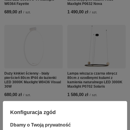
W0364 Fayette
Maxlight P0632 Nova
689,00 zł
1 490,00 zł
/
szt.
/
szt.
Duży kinkiet ścienny - biały
Lampa wisząca czarna obręcz
pierścień 80cm IP44 do łazienki
80cm z ozodbnymi kulami z
LED 3000K Maxlight W0436 Visual
kamienia naturalnego LED 3000K
30W
Maxlight P0702 Solaris
680,00 zł
1 586,00 zł
/
szt.
/
szt.
Konfiguracja zgód
Dbamy o Twoją prywatność