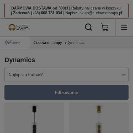
DARMOWA DOSTAWA od 300zł
| Rabaty naliczane w koszyku!
|
Zadzwoń (+48) 608 781 034
| Napisz: sklep@cudownelampy.pl
Cudowne Lampy
Dynamics
Wstecz
Dynamics
Zmień sortowanie
Najlepsza trafność
Filtrowanie