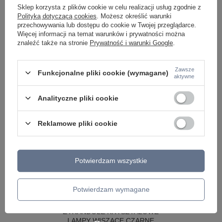
Sklep korzysta z plików cookie w celu realizacji usług zgodnie z
Polityką dotyczącą cookies
. Możesz określić warunki
przechowywania lub dostępu do cookie w Twojej przeglądarce.
Więcej informacji na temat warunków i prywatności można
znaleźć także na stronie
Prywatność i warunki Google
.
Zawsze
Funkcjonalne pliki cookie (wymagane)
aktywne
Analityczne pliki cookie
Reklamowe pliki cookie
Potwierdzam wszystkie
LAMPY WEWNĘTRZNE
KINKIETY NAD LUSTRO
Potwierdzam wymagane
ŻYRANDOLE
LAMPKI NOCNE
ŻYRANDOLE KRYSZTAŁOWE
LAMPY WISZĄCE CZARNE