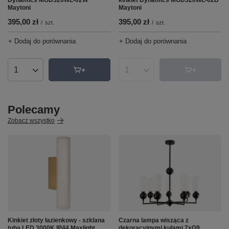
Dynamics MOD326WL-02W
kinkiet Dynamics MOD326WL-02B
Maytoni
Maytoni
395,00 zł
395,00 zł
/
szt.
/
szt.
+ Dodaj do porównania
+ Dodaj do porównania
Ilość produktów
Ilość produktów
Polecamy
Zobacz wszystko
Kinkiet złoty łazienkowy - szklana
Czarna lampa wisząca z
tuba LED 3000K IP44 Maxlight
dekoracyjnymi kulami 7xG9