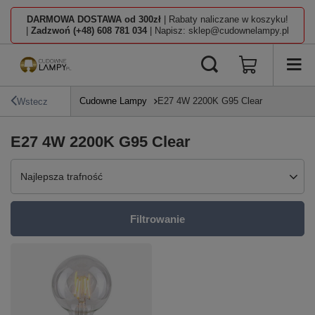
DARMOWA DOSTAWA od 300zł
| Rabaty naliczane w koszyku!
|
Zadzwoń (+48) 608 781 034
| Napisz: sklep@cudownelampy.pl
Cudowne Lampy
E27 4W 2200K G95 Clear
Wstecz
E27 4W 2200K G95 Clear
Zmień sortowanie
Najlepsza trafność
Filtrowanie