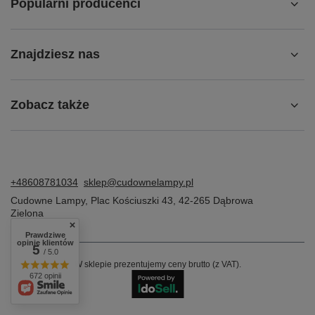
Popularni producenci
Znajdziesz nas
Zobacz także
+48608781034
sklep@cudownelampy.pl
Cudowne Lampy
,
Plac Kościuszki 43
,
42-265
Dąbrowa
Zielona
Prawdziwe
opinie klientów
5
/ 5.0
W sklepie prezentujemy ceny brutto (z VAT).
672 opinii