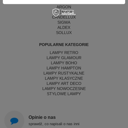
MAYTONI
ARGON
REALITY
CANDELLUX
SIGMA
ALDEX
SOLLUX
POPULARNE KATEGORIE
LAMPY RETRO
LAMPY GLAMOUR
LAMPY BOHO
LAMPY HAMPTON
LAMPY RUSTYKALNE
LAMPY KLASYCZNE
LAMPY ART DECO
LAMPY NOWOCZESNE
STYLOWE LAMPY
Opinie o nas
sprawdź, co napisali o nas inni