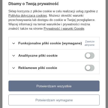
ŻYRANDOLE
Dbamy o Twoją prywatność
LAMPKI NOCNE
ŻYRANDOLE KRYSZTAŁOWE
Sklep korzysta z plików cookie w celu realizacji usług zgodnie z
LAMPY WISZĄCE CZARNE
Polityką dotyczącą cookies
. Możesz określić warunki
LAMPY WISZĄCE - OKRĘGI
przechowywania lub dostępu do cookie w Twojej przeglądarce.
KINKIETY DO SYPIALNI
Więcej informacji na temat warunków i prywatności można
LAMPY SUFITOWE OKRĄGŁE
znaleźć także na stronie
Prywatność i warunki Google
.
LAMPY WISZĄCE
Zawsze
LAMPY ZEWNĘTRZNE
Funkcjonalne pliki cookie (wymagane)
aktywne
SŁUPKI OGRODOWE
LAMPY OGRODOWE - WISZĄCE
Analityczne pliki cookie
LAMPY WISZĄCE - ZEWNĘTRZNE
LAMPY OGRODOWE - SUFITOWE
LAMPY SOLARNE
Reklamowe pliki cookie
OPRAWY OGRODOWE
GIRLANDY OGRODOWE
KINKIETY OGRODOWE
OŚWIETLENIE SCHODÓW ZEWNĘTRZNE
Potwierdzam wszystkie
PRODUCENCI
Potwierdzam wymagane
AZZARDO
ITALUX