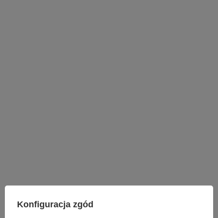
LAMPY WEWNĘTRZNE
Konfiguracja zgód
KINKIETY NAD LUSTRO