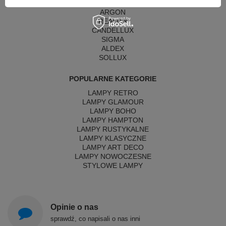
MAYTONI
ARGON
REALITY
CANDELLUX
SIGMA
ALDEX
SOLLUX
POPULARNE KATEGORIE
LAMPY RETRO
LAMPY GLAMOUR
LAMPY BOHO
LAMPY HAMPTON
LAMPY RUSTYKALNE
LAMPY KLASYCZNE
LAMPY ART DECO
LAMPY NOWOCZESNE
STYLOWE LAMPY
Opinie o nas
sprawdź, co napisali o nas inni