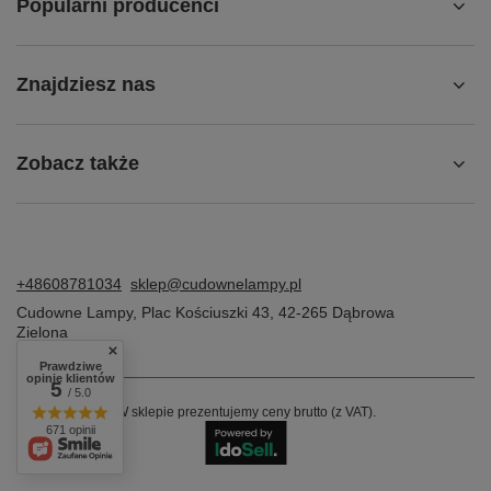
Popularni producenci
Znajdziesz nas
Zobacz także
+48608781034
sklep@cudownelampy.pl
Cudowne Lampy
,
Plac Kościuszki 43
,
42-265
Dąbrowa
Zielona
Prawdziwe
opinie klientów
5
/ 5.0
W sklepie prezentujemy ceny brutto (z VAT).
671 opinii