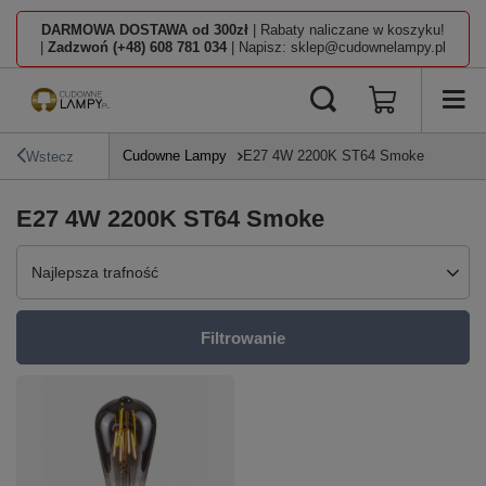
DARMOWA DOSTAWA od 300zł
| Rabaty naliczane w koszyku!
|
Zadzwoń (+48) 608 781 034
| Napisz: sklep@cudownelampy.pl
Cudowne Lampy
E27 4W 2200K ST64 Smoke
Wstecz
E27 4W 2200K ST64 Smoke
Zmień sortowanie
Najlepsza trafność
Filtrowanie