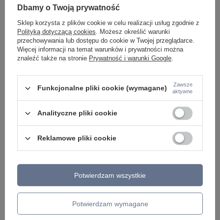
ŻYRANDOLE
Dbamy o Twoją prywatność
LAMPKI NOCNE
ŻYRANDOLE KRYSZTAŁOWE
Sklep korzysta z plików cookie w celu realizacji usług zgodnie z
LAMPY WISZĄCE CZARNE
Polityką dotyczącą cookies
. Możesz określić warunki
LAMPY WISZĄCE - OKRĘGI
przechowywania lub dostępu do cookie w Twojej przeglądarce.
KINKIETY DO SYPIALNI
Więcej informacji na temat warunków i prywatności można
LAMPY SUFITOWE OKRĄGŁE
znaleźć także na stronie
Prywatność i warunki Google
.
LAMPY WISZĄCE
Zawsze
LAMPY ZEWNĘTRZNE
Funkcjonalne pliki cookie (wymagane)
aktywne
SŁUPKI OGRODOWE
LAMPY OGRODOWE - WISZĄCE
Analityczne pliki cookie
LAMPY WISZĄCE - ZEWNĘTRZNE
LAMPY OGRODOWE - SUFITOWE
LAMPY SOLARNE
Reklamowe pliki cookie
OPRAWY OGRODOWE
GIRLANDY OGRODOWE
KINKIETY OGRODOWE
OŚWIETLENIE SCHODÓW ZEWNĘTRZNE
Potwierdzam wszystkie
PRODUCENCI
Potwierdzam wymagane
AZZARDO
ITALUX