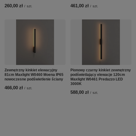
260,00 zł
461,00 zł
/
szt.
/
szt.
Zewnętrzny kinkiet elewacyjny
Pionowy czarny kinkiet zewnętrzny
81cm Maxlight W0460 Moena IP65
podświetlający elewacje 120cm
nowoczesne podświetlenie ściany
Maxlight W0461 Predazzo LED
3000K
466,00 zł
/
szt.
588,00 zł
/
szt.