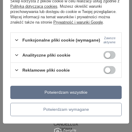
Sklep korzysta z plików cookie w celu realizacji usług zgodnie z
KINKIETY DO SYPIALNI
Polityką dotyczącą cookies
. Możesz określić warunki
LAMPY SUFITOWE OKRĄGŁE
przechowywania lub dostępu do cookie w Twojej przeglądarce.
LAMPY WISZĄCE
Więcej informacji na temat warunków i prywatności można
znaleźć także na stronie
Prywatność i warunki Google
.
LAMPY ZEWNĘTRZNE
SŁUPKI OGRODOWE
Zawsze
LAMPY OGRODOWE - WISZĄCE
Funkcjonalne pliki cookie (wymagane)
aktywne
LAMPY WISZĄCE - ZEWNĘTRZNE
LAMPY OGRODOWE - SUFITOWE
Analityczne pliki cookie
LAMPY SOLARNE
OPRAWY OGRODOWE
GIRLANDY OGRODOWE
Reklamowe pliki cookie
KINKIETY OGRODOWE
OŚWIETLENIE SCHODÓW ZEWNĘTRZNE
PRODUCENCI
Potwierdzam wszystkie
AZZARDO
ITALUX
MAYTONI
Potwierdzam wymagane
ARGON
REALITY
CANDELLUX
SIGMA