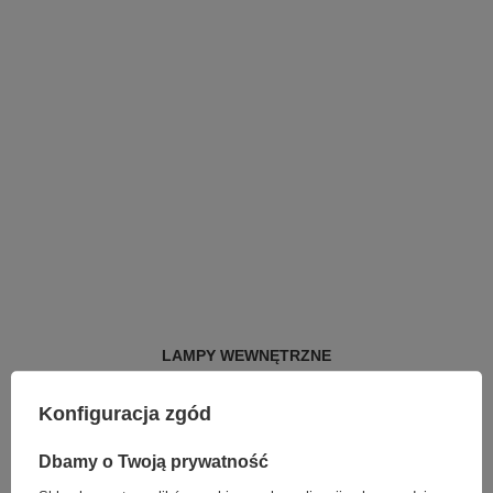
LAMPY WEWNĘTRZNE
KINKIETY NAD LUSTRO
ŻYRANDOLE
Konfiguracja zgód
LAMPKI NOCNE
ŻYRANDOLE KRYSZTAŁOWE
Dbamy o Twoją prywatność
LAMPY WISZĄCE CZARNE
LAMPY WISZĄCE - OKRĘGI