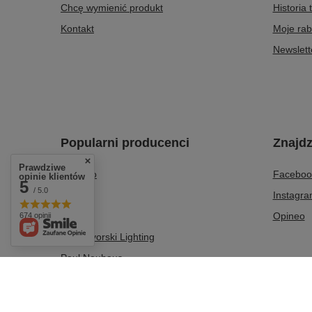
Chcę wymienić produkt
Historia 
Kontakt
Moje rab
Newslett
Popularni producenci
Znajdz
Prawdziwe
Azzardo
Faceboo
opinie klientów
5
/ 5.0
Italux
Instagr
Milagro
Opineo
674 opinii
Nowodvorski Lighting
Paul Neuhaus
Tk Lighting
Zuma Line