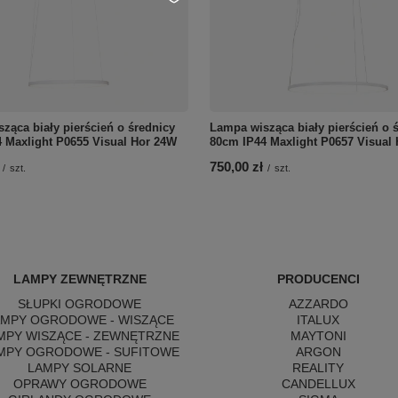
ząca biały pierścień o średnicy
Lampa wisząca biały pierścień o 
 Maxlight P0655 Visual Hor 24W
80cm IP44 Maxlight P0657 Visual
750,00 zł
/
szt.
/
szt.
LAMPY ZEWNĘTRZNE
PRODUCENCI
SŁUPKI OGRODOWE
AZZARDO
AMPY OGRODOWE - WISZĄCE
ITALUX
MPY WISZĄCE - ZEWNĘTRZNE
MAYTONI
MPY OGRODOWE - SUFITOWE
ARGON
LAMPY SOLARNE
REALITY
OPRAWY OGRODOWE
CANDELLUX