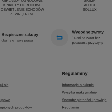
GIRLANDY OGRODOWE
SIGMA
KINKIETY OGRODOWE
ALDEX
OŚWIETLENIE SCHODÓW
SOLLUX
ZEWNĘTRZNE
Wygodne zwroty
Bezpieczne zakupy
14 dni na zwrot bez
dbamy o Twoje prawa
podawania przyczyny
Regulaminy
uj się
Informacje o sklepie
Wysyłka maksymalnie
kupowe
Sposoby płatności i prowizje
kupionych produktów
Regulamin