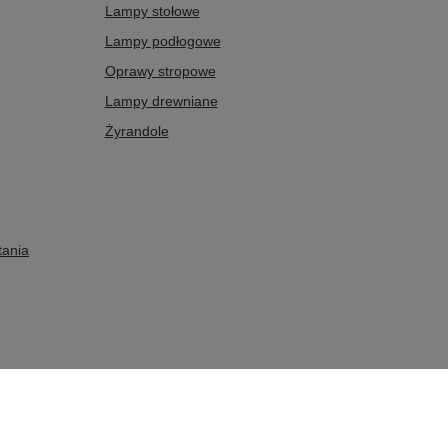
Lampy stołowe
Lampy podłogowe
Oprawy stropowe
Lampy drewniane
Żyrandole
tania