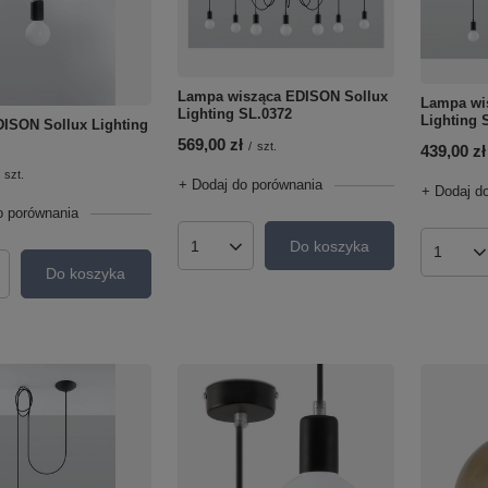
Lampa wisząca EDISON Sollux
Lampa wi
Lighting SL.0372
Lighting 
DISON Sollux Lighting
569,00 zł
/
szt.
439,00 zł
szt.
+ Dodaj do porównania
+ Dodaj d
o porównania
Do koszyka
Ilość produktów
Ilość p
Do koszyka
roduktów