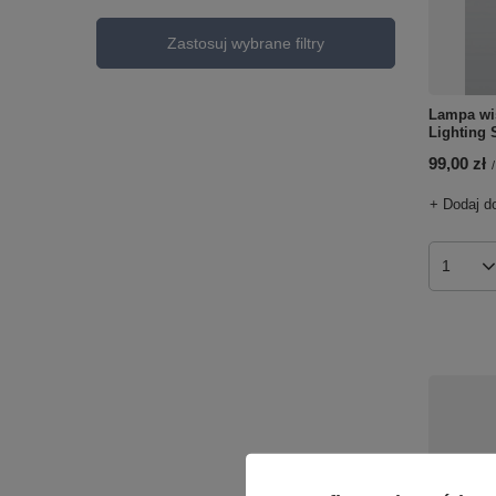
Zastosuj wybrane filtry
Lampa wi
Lighting 
99,00 zł
/
+ Dodaj d
Ilość p