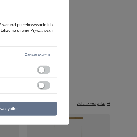
ć warunki przechowywania lub
 także na stronie
Prywatność i
Zawsze aktywne
Zobacz wszystko
wszystkie