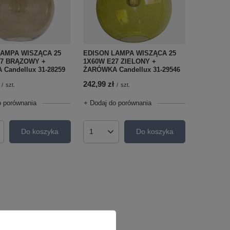
LAMPA WISZĄCA 25
EDISON LAMPA WISZĄCA 25
27 BRĄZOWY +
1X60W E27 ZIELONY +
Candellux 31-28259
ŻARÓWKA Candellux 31-29546
242,99 zł
/
szt.
/
szt.
o porównania
+ Dodaj do porównania
Do koszyka
Do koszyka
roduktów
Ilość produktów