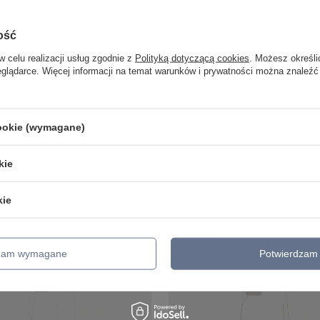
ość
w celu realizacji usług zgodnie z
Polityką dotyczącą cookies
. Możesz określi
eglądarce. Więcej informacji na temat warunków i prywatności można znaleźć
ISZĄCA EDISON 25
LAMPA WISZĄCA EDISON 25
27 BRĄZOWY
1X60W E27 ZIELONY Candellux
 31-28259-Z
31-29546-Z
208,99 zł
/
szt.
/
szt.
cookie (wymagane)
o porównania
+ Dodaj do porównania
kie
Do koszyka
Do koszyka
roduktów
Ilość produktów
kie
dzam wymagane
Potwierdzam 