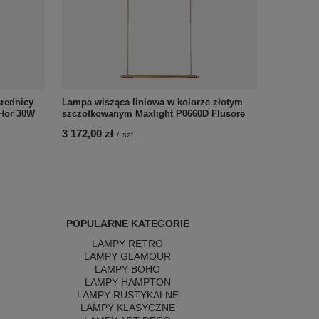
średnicy
Lampa wisząca liniowa w kolorze złotym
 Hor 30W
szczotkowanym Maxlight P0660D Flusore
3 172,00 zł
/
szt.
POPULARNE KATEGORIE
LAMPY RETRO
LAMPY GLAMOUR
LAMPY BOHO
LAMPY HAMPTON
LAMPY RUSTYKALNE
LAMPY KLASYCZNE