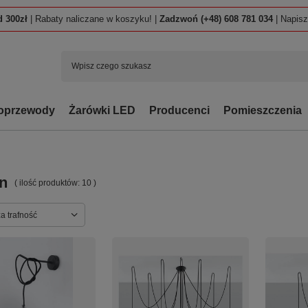
 300zł
| Rabaty naliczane w koszyku! |
Zadzwoń (+48) 608 781 034
| Napis
oprzewody
Żarówki LED
Producenci
Pomieszczenia
n
( ilość produktów:
10
)
ortowanie
a trafność