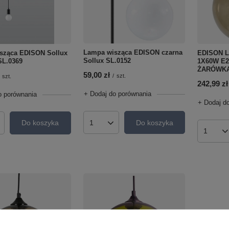
Lampa wisząca EDISON czarna
sząca EDISON Sollux
EDISON 
Sollux SL.0152
SL.0369
1X60W E
ŻARÓWKA 
59,00 zł
/
szt.
szt.
242,99 zł
+ Dodaj do porównania
o porównania
+ Dodaj d
Do koszyka
Do koszyka
Ilość produktów
roduktów
Ilość p