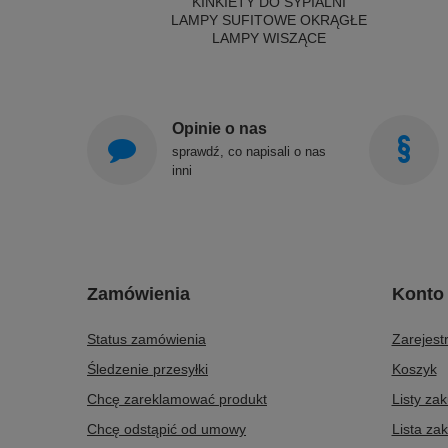
KINKIETY DO SYPIALNI
LAMPY SUFITOWE OKRĄGŁE
LAMPY WISZĄCE
Opinie o nas
sprawdź, co napisali o nas
inni
Zamówienia
Konto
Status zamówienia
Zarejestr
Śledzenie przesyłki
Koszyk
Chcę zareklamować produkt
Listy za
Chcę odstąpić od umowy
Lista za