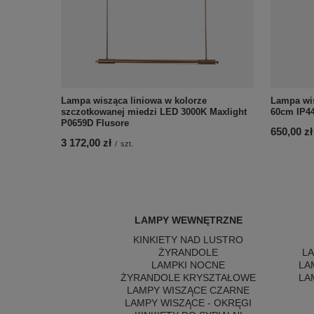
Lampa wisząca liniowa w kolorze
Lampa wis
szczotkowanej miedzi LED 3000K Maxlight
60cm IP44
P0659D Flusore
650,00 zł
3 172,00 zł
/
szt.
LAMPY WEWNĘTRZNE
KINKIETY NAD LUSTRO
ŻYRANDOLE
L
LAMPKI NOCNE
LA
ŻYRANDOLE KRYSZTAŁOWE
LA
LAMPY WISZĄCE CZARNE
LAMPY WISZĄCE - OKRĘGI