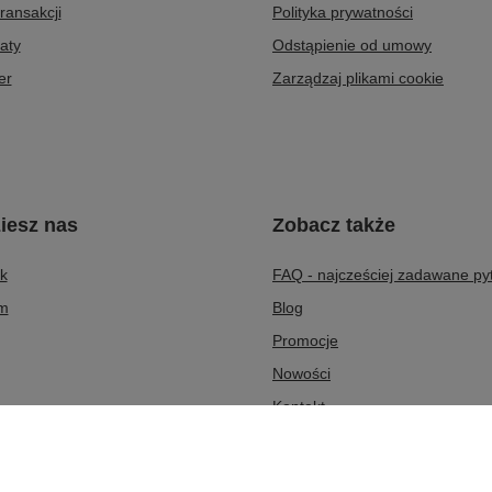
transakcji
Polityka prywatności
aty
Odstąpienie od umowy
er
Zarządzaj plikami cookie
iesz nas
Zobacz także
k
FAQ - najcześciej zadawane py
am
Blog
Promocje
Nowości
Kontakt
O nas