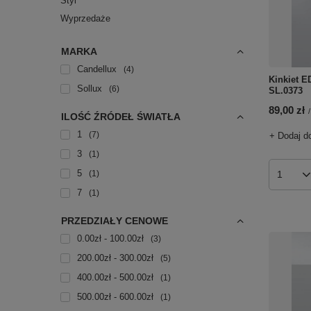
Styl
Wyprzedaże
MARKA
Candellux
4
Kinkiet E
Sollux
6
SL.0373
89,00 zł
/
ILOŚĆ ŹRÓDEŁ ŚWIATŁA
1
7
+ Dodaj d
3
1
5
1
Ilość p
7
1
PRZEDZIAŁY CENOWE
0.00zł - 100.00zł
3
200.00zł - 300.00zł
5
400.00zł - 500.00zł
1
500.00zł - 600.00zł
1