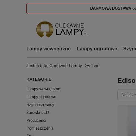
DARMOWA DOSTAWA od
Lampy wewnętrzne
Lampy ogrodowe
Szyn
Jesteś tutaj:
Cudowne Lampy
Edison
KATEGORIE
Ediso
Lampy wewnętrzne
Zmień s
Najlepsz
Lampy ogrodowe
Szynoprzewody
Żarówki LED
Producenci
Pomieszczenia