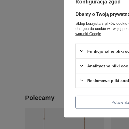
Konfiguracja zgód
Dbamy o Twoją prywatn
Sklep korzysta z plików cookie 
dostępu do cookie w Twojej prz
LAMPA W
warunki Google
.
1X60W E
Candellux
208,99 zł
Funkcjonalne pliki 
+ Dodaj d
Analityczne pliki coo
Ilość p
Reklamowe pliki coo
Polecamy
Potwier