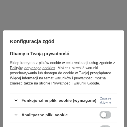
Konfiguracja zgód
Dbamy o Twoją prywatność
Sklep korzysta z plików cookie w celu realizacji usług zgodnie z
Polityką dotyczącą cookies
. Możesz określić warunki
przechowywania lub dostępu do cookie w Twojej przeglądarce.
Więcej informacji na temat warunków i prywatności można
znaleźć także na stronie
Prywatność i warunki Google
.
LAMPY WEWNĘTRZNE
KINKIETY NAD LUSTRO
Zawsze
Funkcjonalne pliki cookie (wymagane)
ŻYRANDOLE
aktywne
LAMPKI NOCNE
ŻYRANDOLE KRYSZTAŁOWE
Analityczne pliki cookie
LAMPY WISZĄCE CZARNE
LAMPY WISZĄCE - OKRĘGI
KINKIETY DO SYPIALNI