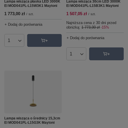
Lampa wisząca płaska LED 3000K
Lampa wisząca 30cm LED 3000K
El MOD041PL-L15W3K1 Maytoni
El MOD041PL-L15B3K1 Maytoni
1 773,00 zł
1 507,05 zł
/
szt.
/
szt.
Najniższa cena z 30 dni przed
+ Dodaj do porównania
obniżką:
1 773,00 zł
-15%
+ Dodaj do porównania
Ilość produktów
Ilość produktów
Lampa wisząca o średnicy 15,3cm
El MOD041PL-L15G3K Maytoni