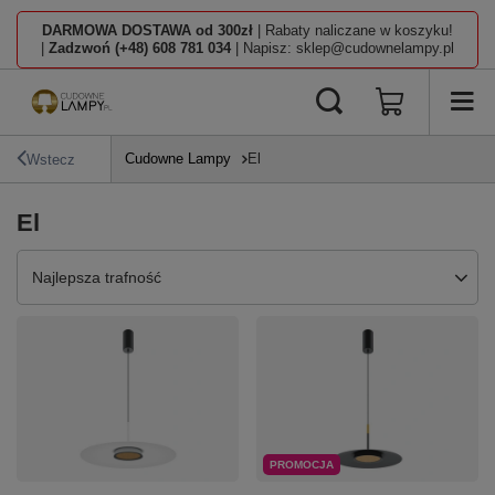
DARMOWA DOSTAWA od 300zł
| Rabaty naliczane w koszyku!
|
Zadzwoń (+48) 608 781 034
| Napisz: sklep@cudownelampy.pl
Cudowne Lampy
El
Wstecz
El
Zmień sortowanie
Najlepsza trafność
PROMOCJA