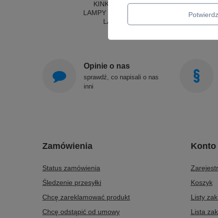
KINKIETY DO SYPIALNI
LAMPY SUFITOWE OKRĄGŁE
Potwier
LAMPY WISZĄCE
Opinie o nas
sprawdź, co napisali o nas
inni
Zamówienia
Konto
Status zamówienia
Zarejestr
Śledzenie przesyłki
Koszyk
Chcę zareklamować produkt
Listy za
Chcę odstąpić od umowy
Lista za