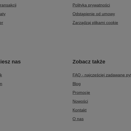
transakcji
Polityka prywatności
aty
Odstąpienie od umowy
er
Zarządzaj plikami cookie
iesz nas
Zobacz także
k
FAQ - najcześciej zadawane py
am
Blog
Promocje
Nowości
Kontakt
O nas