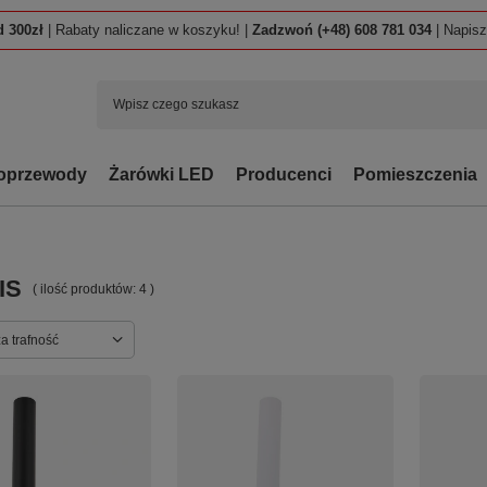
 300zł
| Rabaty naliczane w koszyku! |
Zadzwoń (+48) 608 781 034
| Napis
oprzewody
Żarówki LED
Producenci
Pomieszczenia
IS
( ilość produktów:
4
)
ortowanie
a trafność