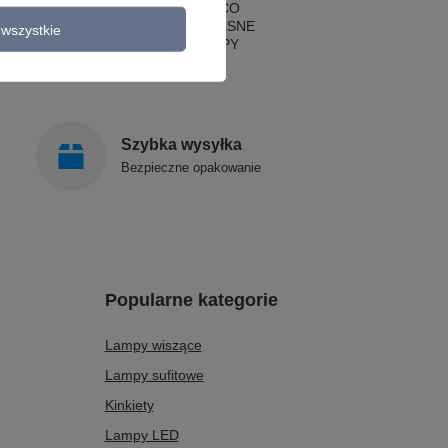
LAMPY ART DECO
LAMPY NOWOCZESNE
wszystkie
STYLOWE LAMPY
Szybka wysyłka
Bezpieczne opakowanie
Popularne kategorie
Lampy wiszące
Lampy sufitowe
Kinkiety
Lampy LED