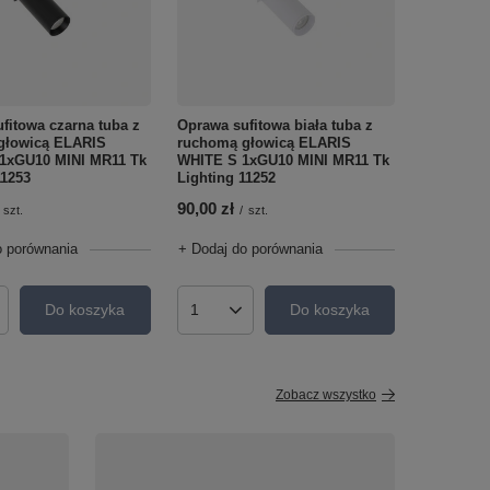
fitowa czarna tuba z
Oprawa sufitowa biała tuba z
głowicą ELARIS
ruchomą głowicą ELARIS
1xGU10 MINI MR11 Tk
WHITE S 1xGU10 MINI MR11 Tk
11253
Lighting 11252
90,00 zł
szt.
/
szt.
o porównania
+ Dodaj do porównania
Do koszyka
Do koszyka
roduktów
Ilość produktów
Zobacz wszystko