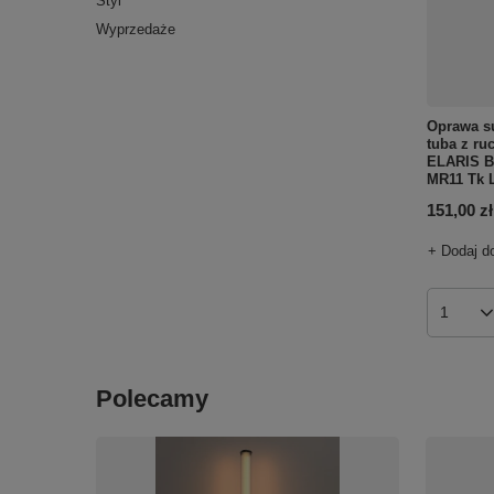
Styl
Wyprzedaże
Oprawa su
tuba z ru
ELARIS B
MR11 Tk L
151,00 zł
+ Dodaj d
Ilość p
Polecamy