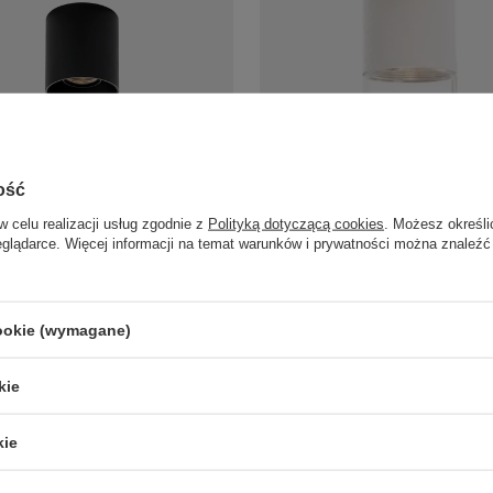
ba sufitowa o średnicy 9cm LED
Biała tuba sufitowa natynkowa me
ość
light C0281 BigFix
szkło LED 3000K Maxlight C0276 
w celu realizacji usług zgodnie z
Polityką dotyczącą cookies
. Możesz określi
270,00 zł
/
szt.
/
szt.
eglądarce. Więcej informacji na temat warunków i prywatności można znaleźć
cookie (wymagane)
LAMPY ZEWNĘTRZNE
PRODUCENCI
SŁUPKI OGRODOWE
AZZARDO
kie
AMPY OGRODOWE - WISZĄCE
ITALUX
MPY WISZĄCE - ZEWNĘTRZNE
MAYTONI
MPY OGRODOWE - SUFITOWE
ARGON
kie
LAMPY SOLARNE
REALITY
OPRAWY OGRODOWE
CANDELLUX