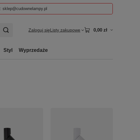
z: sklep@cudownelampy.pl
0,00 zł
Zaloguj się
Listy zakupowe
Styl
Wyprzedaże