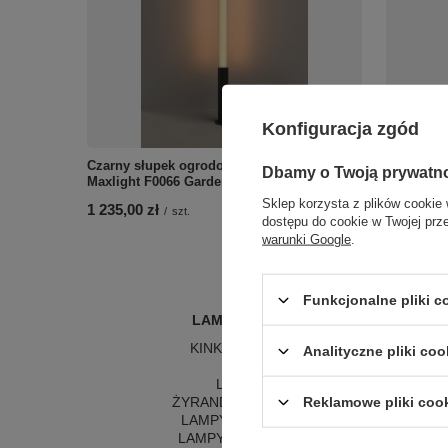
Konfiguracja zgód
Czarny słupek ogrodowy LED 152cm
Czarna tu
Dbamy o Twoją prywatn
Maxlight F0066 Gardenia 32W
3000K Max
Sklep korzysta z plików cookie 
1 235,00 zł
325,00 zł
/
szt.
dostępu do cookie w Twojej prz
warunki Google
.
Funkcjonalne pliki 
LAMPY WEWNĘTRZNE
KINKIETY NAD LUSTRO
Analityczne pliki coo
ŻYRANDOLE
L
LAMPKI NOCNE
LA
ŻYRANDOLE KRYSZTAŁOWE
LA
Reklamowe pliki coo
LAMPY WISZĄCE CZARNE
LAMPY WISZĄCE - OKRĘGI