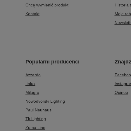
Chcę wymienić produkt
Historia 
Kontakt
Moje rab
Newslett
Popularni producenci
Znajdz
Azzardo
Faceboo
Italux
Instagr
Milagro
Opineo
Nowodvorski Lighting
Paul Neuhaus
Tk Lighting
Zuma Line