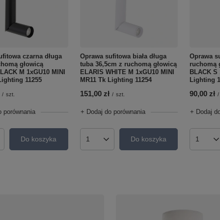
fitowa czarna długa
Oprawa sufitowa biała długa
Oprawa su
chomą głowicą
tuba 36,5cm z ruchomą głowicą
ruchomą 
LACK M 1xGU10 MINI
ELARIS WHITE M 1xGU10 MINI
BLACK S 
ighting 11255
MR11 Tk Lighting 11254
Lighting 
151,00 zł
90,00 zł
/
szt.
/
szt.
/
o porównania
+ Dodaj do porównania
+ Dodaj d
Do koszyka
Do koszyka
roduktów
Ilość produktów
Ilość p