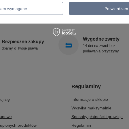
GIRLANDY OGRODOWE
SIGMA
KINKIETY OGRODOWE
ALDEX
dzam wymagane
Potwierdzam 
OŚWIETLENIE SCHODÓW
SOLLUX
ZEWNĘTRZNE
Wygodne zwroty
Bezpieczne zakupy
14 dni na zwrot bez
dbamy o Twoje prawa
podawania przyczyny
Regulaminy
uj się
Informacje o sklepie
Wysyłka maksymalnie
kupowe
Sposoby płatności i prowizje
kupionych produktów
Regulamin