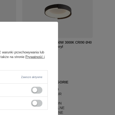
tal +
MaxLight Plafon LED 50W 3000K CRI90 Ø40
Fusion
cm czarny – metal + akryl
ć warunki przechowywania lub
689,00 zł
/
szt.
 także na stronie
Prywatność i
Zawsze aktywne
POPULARNE KATEGORIE
LAMPY RETRO
LAMPY GLAMOUR
LAMPY BOHO
LAMPY HAMPTON
LAMPY RUSTYKALNE
LAMPY KLASYCZNE