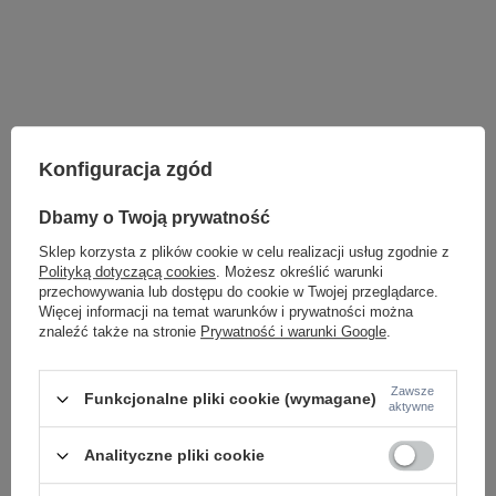
Konfiguracja zgód
Dbamy o Twoją prywatność
Sklep korzysta z plików cookie w celu realizacji usług zgodnie z
Polityką dotyczącą cookies
. Możesz określić warunki
przechowywania lub dostępu do cookie w Twojej przeglądarce.
Więcej informacji na temat warunków i prywatności można
znaleźć także na stronie
Prywatność i warunki Google
.
LAMPY WEWNĘTRZNE
KINKIETY NAD LUSTRO
Zawsze
Funkcjonalne pliki cookie (wymagane)
aktywne
ŻYRANDOLE
LAMPKI NOCNE
ŻYRANDOLE KRYSZTAŁOWE
Analityczne pliki cookie
LAMPY WISZĄCE CZARNE
LAMPY WISZĄCE - OKRĘGI