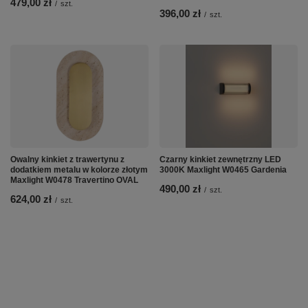
479,00 zł
/
szt.
396,00 zł
/
szt.
Owalny kinkiet z trawertynu z
Czarny kinkiet zewnętrzny LED
dodatkiem metalu w kolorze złotym
3000K Maxlight W0465 Gardenia
Maxlight W0478 Travertino OVAL
490,00 zł
/
szt.
624,00 zł
/
szt.