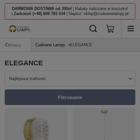
DARMOWA DOSTAWA od 300zł
| Rabaty naliczane w koszyku!
|
Zadzwoń (+48) 608 781 034
| Napisz: sklep@cudownelampy.pl
Cudowne Lampy
ELEGANCE
Wstecz
ELEGANCE
Zmień sortowanie
Najlepsza trafność
Filtrowanie