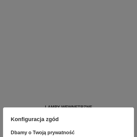
LAMPY WEWNĘTRZNE
KINKIETY NAD LUSTRO
Konfiguracja zgód
ŻYRANDOLE
LAMPKI NOCNE
ŻYRANDOLE KRYSZTAŁOWE
Dbamy o Twoją prywatność