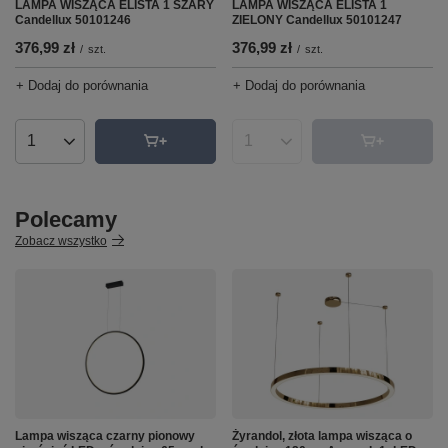
LAMPA WISZĄCA ELISTA 1
LAMPA WISZĄCA ELISTA 1 SZARY
ZIELONY Candellux 50101247
Candellux 50101246
376,99 zł
376,99 zł
/
szt.
/
szt.
+ Dodaj do porównania
+ Dodaj do porównania
Ilość produktów
Ilość produktów
Polecamy
Zobacz wszystko
Lampa wisząca czarny pionowy
Żyrandol, złota lampa wisząca o