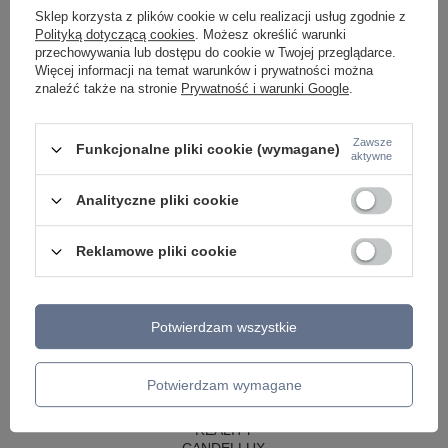
LAMPY WISZĄCE CZARNE
Sklep korzysta z plików cookie w celu realizacji usług zgodnie z
LAMPY WISZĄCE - OKRĘGI
Polityką dotyczącą cookies
. Możesz określić warunki
KINKIETY DO SYPIALNI
przechowywania lub dostępu do cookie w Twojej przeglądarce.
LAMPY SUFITOWE OKRĄGŁE
Więcej informacji na temat warunków i prywatności można
LAMPY WISZĄCE
znaleźć także na stronie
Prywatność i warunki Google
.
LAMPY ZEWNĘTRZNE
SŁUPKI OGRODOWE
Zawsze
Funkcjonalne pliki cookie (wymagane)
aktywne
LAMPY OGRODOWE - WISZĄCE
LAMPY WISZĄCE - ZEWNĘTRZNE
LAMPY OGRODOWE - SUFITOWE
Analityczne pliki cookie
LAMPY SOLARNE
OPRAWY OGRODOWE
Reklamowe pliki cookie
GIRLANDY OGRODOWE
KINKIETY OGRODOWE
OŚWIETLENIE SCHODÓW ZEWNĘTRZNE
Potwierdzam wszystkie
PRODUCENCI
AZZARDO
ITALUX
Potwierdzam wymagane
MAYTONI
ARGON
REALITY
CANDELLUX