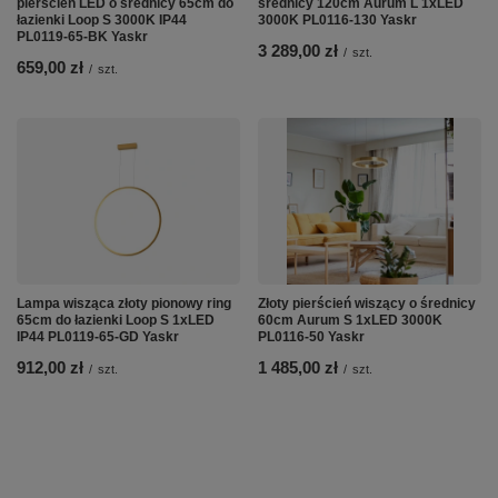
pierścień LED o średnicy 65cm do
średnicy 120cm Aurum L 1xLED
łazienki Loop S 3000K IP44
3000K PL0116-130 Yaskr
PL0119-65-BK Yaskr
3 289,00 zł
/
szt.
659,00 zł
/
szt.
Lampa wisząca złoty pionowy ring
Złoty pierścień wiszący o średnicy
65cm do łazienki Loop S 1xLED
60cm Aurum S 1xLED 3000K
IP44 PL0119-65-GD Yaskr
PL0116-50 Yaskr
912,00 zł
1 485,00 zł
/
szt.
/
szt.