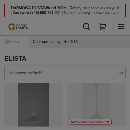
DARMOWA DOSTAWA od 300zł
| Rabaty naliczane w koszyku!
|
Zadzwoń (+48) 608 781 034
| Napisz: sklep@cudownelampy.pl
Cudowne Lampy
ELISTA
Wstecz
ELISTA
Zmień sortowanie
Najlepsza trafność
CHWILOWO NIEDOSTĘPNY