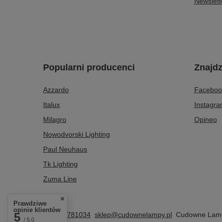
Newslett
Popularni producenci
Znajdz
Azzardo
Faceboo
Italux
Instagr
Milagro
Opineo
Nowodvorski Lighting
Paul Neuhaus
Tk Lighting
Zuma Line
Prawdziwe
opinie klientów
5
+48608781034
sklep@cudownelampy.pl
Cudowne Lam
/ 5.0