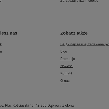
er
Zarządzaj plikami cookie
iesz nas
Zobacz także
k
FAQ - najcześciej zadawane py
am
Blog
Promocje
Nowości
Kontakt
O nas
py
,
Plac Kościuszki 43
,
42-265
Dąbrowa Zielona