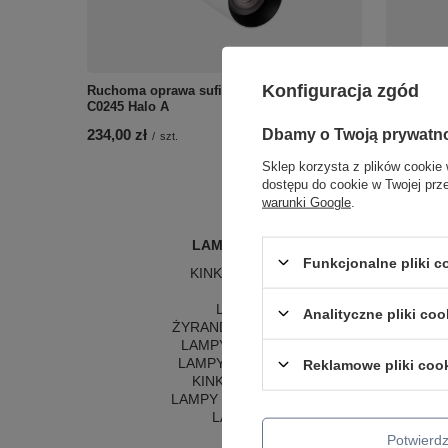
Konfiguracja zgód
Ruchoma oprawa sufitowa biała Maxlight
Kinkiet tu
C0245 Halo A
Maxlight 
Dbamy o Twoją prywatn
234,00 zł
234,00 zł
/
szt.
Sklep korzysta z plików cookie 
dostępu do cookie w Twojej prz
warunki Google
.
LAMPY WEWNĘTRZNE
Funkcjonalne pliki 
KINKIETY NAD LUSTRO
ŻYRANDOLE
L
LAMPKI NOCNE
LA
Analityczne pliki coo
ŻYRANDOLE KRYSZTAŁOWE
LA
LAMPY WISZĄCE CZARNE
LAMPY WISZĄCE - OKRĘGI
Reklamowe pliki coo
KINKIETY DO SYPIALNI
LAMPY SUFITOWE OKRĄGŁE
LAMPY WISZĄCE
Potwier