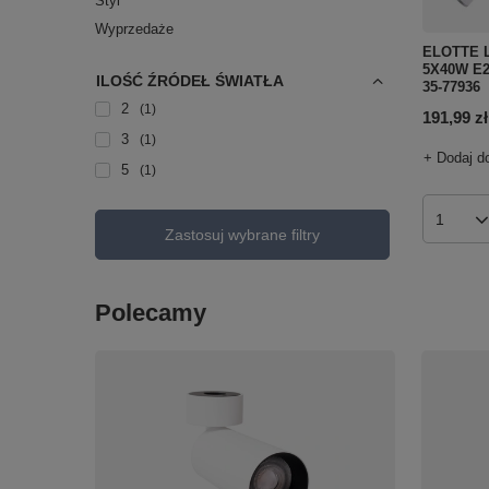
Styl
Wyprzedaże
ELOTTE 
5X40W E2
ILOŚĆ ŹRÓDEŁ ŚWIATŁA
35-77936
2
1
191,99 zł
3
1
+ Dodaj d
5
1
Ilość p
Zastosuj wybrane filtry
Polecamy