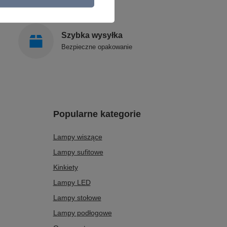
Szybka wysyłka
Bezpieczne opakowanie
Popularne kategorie
Lampy wiszące
Lampy sufitowe
Kinkiety
Lampy LED
Lampy stołowe
Lampy podłogowe