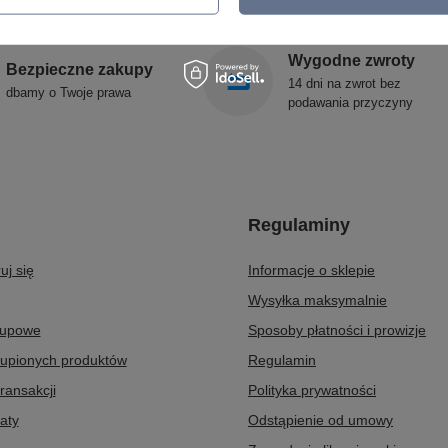
Wygodne zwroty
Bezpieczne zakupy
14 dni na zwrot bez
dbamy o Twoje prawa
podawania przyczyny
Regulaminy
uj się
Informacje o sklepie
Wysyłka maksymalnie
kupowe
Sposoby płatności i prowizje
kupionych produktów
Regulamin
transakcji
Polityka prywatności
aty
Odstąpienie od umowy