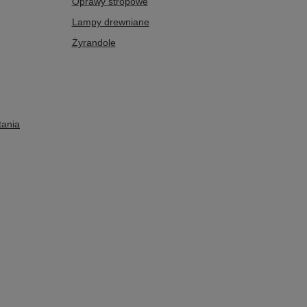
Oprawy stropowe
Lampy drewniane
Żyrandole
tania