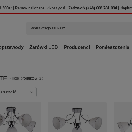
 300zł
| Rabaty naliczane w koszyku! |
Zadzwoń (+48) 608 781 034
| Napis
oprzewody
Żarówki LED
Producenci
Pomieszczenia
TE
( ilość produktów:
3
)
ortowanie
a trafność