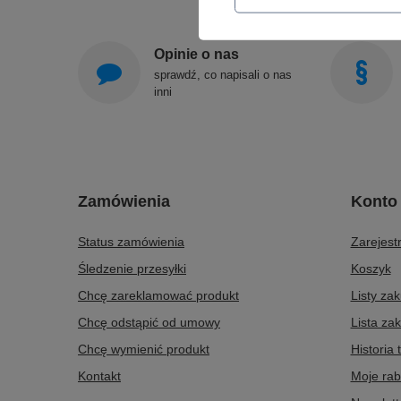
Opinie o nas
sprawdź, co napisali o nas
inni
Zamówienia
Konto
Status zamówienia
Zarejestr
Śledzenie przesyłki
Koszyk
Chcę zareklamować produkt
Listy za
Chcę odstąpić od umowy
Lista za
Chcę wymienić produkt
Historia 
Kontakt
Moje rab