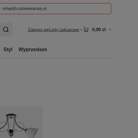
z: sklep@cudownelampy.pl
0,00 zł
Zaloguj się
Listy zakupowe
Styl
Wyprzedaże