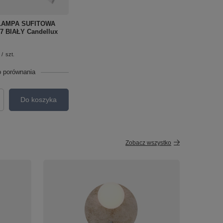
LAMPA SUFITOWA
7 BIAŁY Candellux
/
szt.
o porównania
Do koszyka
roduktów
Zobacz wszystko