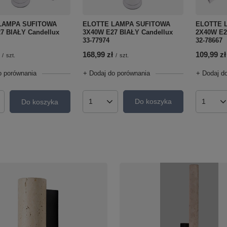
ELOTTE LAMPA SUFITOWA
ELOTTE 
LAMPA SUFITOWA
3X40W E27 BIAŁY Candellux
2X40W E2
7 BIAŁY Candellux
33-77974
32-78667
168,99 zł
109,99 zł
/
szt.
/
szt.
+ Dodaj do porównania
+ Dodaj d
o porównania
Do koszyka
Do koszyka
Ilość produktów
Ilość p
roduktów