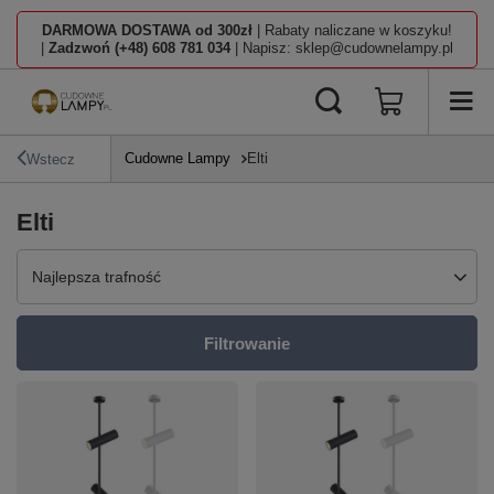
DARMOWA DOSTAWA od 300zł
| Rabaty naliczane w koszyku!
|
Zadzwoń (+48) 608 781 034
| Napisz: sklep@cudownelampy.pl
Cudowne Lampy
Elti
Wstecz
Elti
Zmień sortowanie
Najlepsza trafność
Filtrowanie