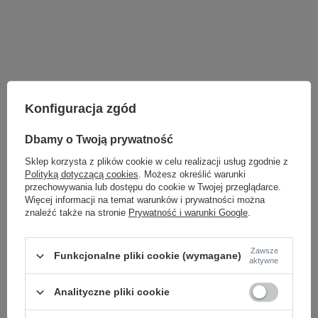
Konfiguracja zgód
Dbamy o Twoją prywatność
Sklep korzysta z plików cookie w celu realizacji usług zgodnie z
Polityką dotyczącą cookies
. Możesz określić warunki
przechowywania lub dostępu do cookie w Twojej przeglądarce.
Więcej informacji na temat warunków i prywatności można
znaleźć także na stronie
Prywatność i warunki Google
.
LAMPY WEWNĘTRZNE
KINKIETY NAD LUSTRO
Zawsze
Funkcjonalne pliki cookie (wymagane)
aktywne
ŻYRANDOLE
LAMPKI NOCNE
ŻYRANDOLE KRYSZTAŁOWE
Analityczne pliki cookie
LAMPY WISZĄCE CZARNE
LAMPY WISZĄCE - OKRĘGI