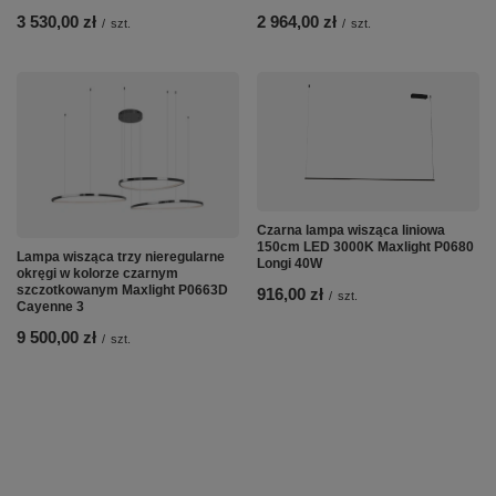
3 530,00 zł
2 964,00 zł
/
szt.
/
szt.
Czarna lampa wisząca liniowa
150cm LED 3000K Maxlight P0680
Lampa wisząca trzy nieregularne
Longi 40W
okręgi w kolorze czarnym
szczotkowanym Maxlight P0663D
916,00 zł
/
szt.
Cayenne 3
9 500,00 zł
/
szt.