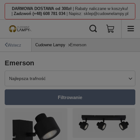
DARMOWA DOSTAWA od 300zł
| Rabaty naliczane w koszyku!
|
Zadzwoń (+48) 608 781 034
| Napisz: sklep@cudownelampy.pl
Cudowne Lampy
Emerson
Wstecz
Emerson
Zmień sortowanie
Najlepsza trafność
Filtrowanie