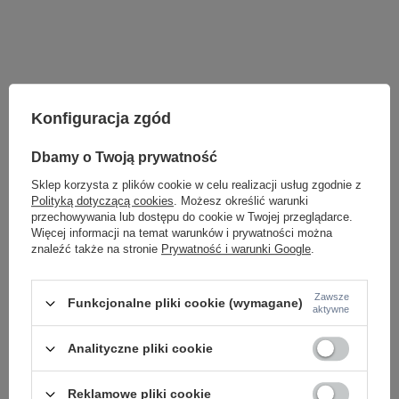
Konfiguracja zgód
Dbamy o Twoją prywatność
Sklep korzysta z plików cookie w celu realizacji usług zgodnie z
Polityką dotyczącą cookies
. Możesz określić warunki
przechowywania lub dostępu do cookie w Twojej przeglądarce.
Więcej informacji na temat warunków i prywatności można
znaleźć także na stronie
Prywatność i warunki Google
.
LAMPY WEWNĘTRZNE
KINKIETY NAD LUSTRO
ŻYRANDOLE
Zawsze
Funkcjonalne pliki cookie (wymagane)
LAMPKI NOCNE
aktywne
ŻYRANDOLE KRYSZTAŁOWE
LAMPY WISZĄCE CZARNE
Analityczne pliki cookie
LAMPY WISZĄCE - OKRĘGI
KINKIETY DO SYPIALNI
LAMPY SUFITOWE OKRĄGŁE
Reklamowe pliki cookie