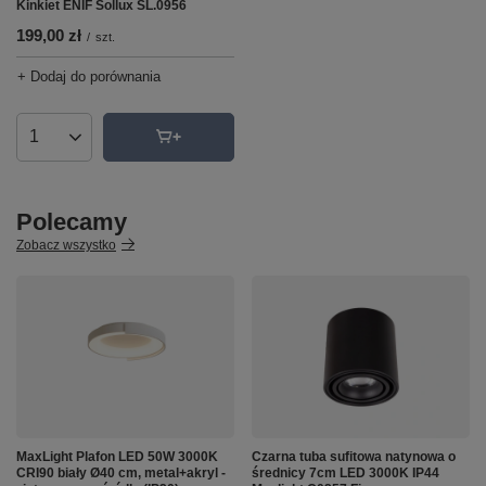
Kinkiet ENIF Sollux SL.0956
199,00 zł
/
szt.
+ Dodaj do porównania
Ilość produktów
Polecamy
Zobacz wszystko
MaxLight Plafon LED 50W 3000K
Czarna tuba sufitowa natynowa o
CRI90 biały Ø40 cm, metal+akryl -
średnicy 7cm LED 3000K IP44