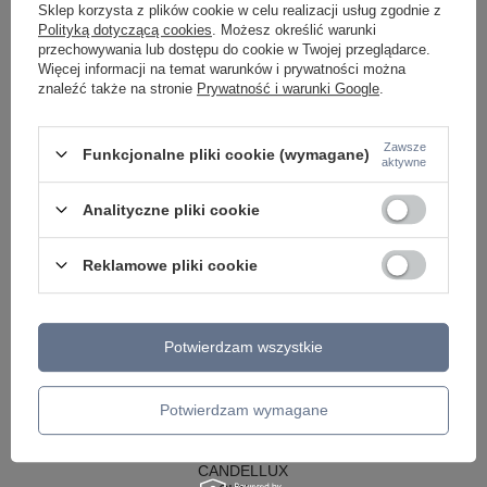
LAMPY WISZĄCE - OKRĘGI
Sklep korzysta z plików cookie w celu realizacji usług zgodnie z
KINKIETY DO SYPIALNI
Polityką dotyczącą cookies
. Możesz określić warunki
LAMPY SUFITOWE OKRĄGŁE
przechowywania lub dostępu do cookie w Twojej przeglądarce.
LAMPY WISZĄCE
Więcej informacji na temat warunków i prywatności można
znaleźć także na stronie
Prywatność i warunki Google
.
LAMPY ZEWNĘTRZNE
SŁUPKI OGRODOWE
Zawsze
Funkcjonalne pliki cookie (wymagane)
LAMPY OGRODOWE - WISZĄCE
aktywne
LAMPY WISZĄCE - ZEWNĘTRZNE
LAMPY OGRODOWE - SUFITOWE
Analityczne pliki cookie
LAMPY SOLARNE
OPRAWY OGRODOWE
GIRLANDY OGRODOWE
Reklamowe pliki cookie
KINKIETY OGRODOWE
OŚWIETLENIE SCHODÓW ZEWNĘTRZNE
PRODUCENCI
Potwierdzam wszystkie
AZZARDO
ITALUX
Potwierdzam wymagane
MAYTONI
ARGON
REALITY
CANDELLUX