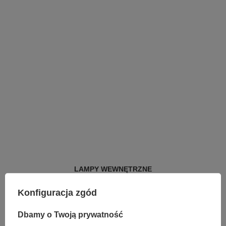
LAMPY WEWNĘTRZNE
KINKIETY NAD LUSTRO
Konfiguracja zgód
ŻYRANDOLE
LAMPKI NOCNE
ŻYRANDOLE KRYSZTAŁOWE
Dbamy o Twoją prywatność
LAMPY WISZĄCE CZARNE