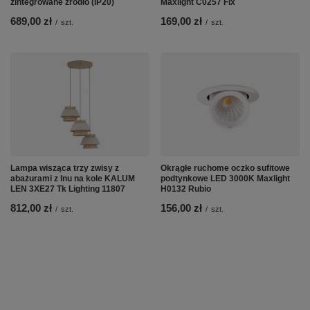
zintegrowane źródło (IP20)
Maxlight C0257 Fix
689,00 zł
169,00 zł
/
szt.
/
szt.
Lampa wisząca trzy zwisy z
Okrągłe ruchome oczko sufitowe
abażurami z lnu na kole KALUM
podtynkowe LED 3000K Maxlight
LEN 3XE27 Tk Lighting 11807
H0132 Rubio
812,00 zł
156,00 zł
/
szt.
/
szt.