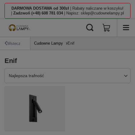
DARMOWA DOSTAWA od 300zł
| Rabaty naliczane w koszyku!
|
Zadzwoń (+48) 608 781 034
| Napisz: sklep@cudownelampy.pl
Cudowne Lampy
Enif
Wstecz
Enif
Zmień sortowanie
Najlepsza trafność