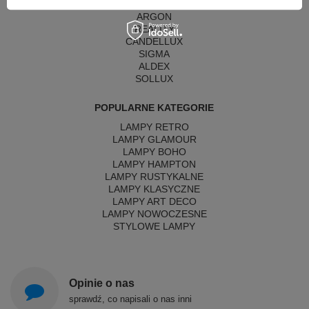
MAYTONI
ARGON
REALITY
CANDELLUX
SIGMA
ALDEX
SOLLUX
POPULARNE KATEGORIE
LAMPY RETRO
LAMPY GLAMOUR
LAMPY BOHO
LAMPY HAMPTON
LAMPY RUSTYKALNE
LAMPY KLASYCZNE
LAMPY ART DECO
LAMPY NOWOCZESNE
STYLOWE LAMPY
Opinie o nas
sprawdź, co napisali o nas inni