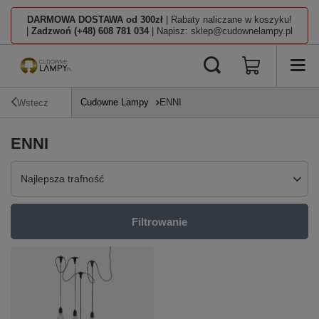
DARMOWA DOSTAWA od 300zł
| Rabaty naliczane w koszyku!
|
Zadzwoń (+48) 608 781 034
| Napisz: sklep@cudownelampy.pl
Cudowne Lampy
ENNI
Wstecz
ENNI
Zmień sortowanie
Najlepsza trafność
Filtrowanie