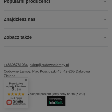
Popularni producenci
Znajdziesz nas
Zobacz także
+48608781034
sklep@cudownelampy.pl
Cudowne Lampy
,
Plac Kościuszki 43
,
42-265
Dąbrowa
Zielona
Prawdziwe
opinie klientów
5
/ 5.0
W sklepie prezentujemy ceny brutto (z VAT).
674 opinii