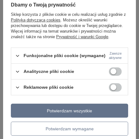
ŻYRANDOLE
Dbamy o Twoją prywatność
LAMPKI NOCNE
ŻYRANDOLE KRYSZTAŁOWE
Sklep korzysta z plików cookie w celu realizacji usług zgodnie z
LAMPY WISZĄCE CZARNE
Polityką dotyczącą cookies
. Możesz określić warunki
LAMPY WISZĄCE - OKRĘGI
przechowywania lub dostępu do cookie w Twojej przeglądarce.
KINKIETY DO SYPIALNI
Więcej informacji na temat warunków i prywatności można
LAMPY SUFITOWE OKRĄGŁE
znaleźć także na stronie
Prywatność i warunki Google
.
LAMPY WISZĄCE
Zawsze
LAMPY ZEWNĘTRZNE
Funkcjonalne pliki cookie (wymagane)
aktywne
SŁUPKI OGRODOWE
LAMPY OGRODOWE - WISZĄCE
Analityczne pliki cookie
LAMPY WISZĄCE - ZEWNĘTRZNE
LAMPY OGRODOWE - SUFITOWE
LAMPY SOLARNE
Reklamowe pliki cookie
OPRAWY OGRODOWE
GIRLANDY OGRODOWE
KINKIETY OGRODOWE
OŚWIETLENIE SCHODÓW ZEWNĘTRZNE
Potwierdzam wszystkie
PRODUCENCI
Potwierdzam wymagane
AZZARDO
ITALUX