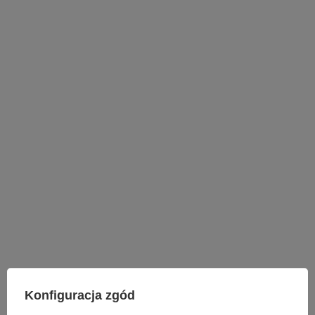
LAMPY WEWNĘTRZNE
Konfiguracja zgód
KINKIETY NAD LUSTRO