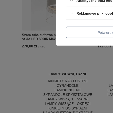
Analityczne pliki coo
Reklamowe pliki coo
Potwier
Szara tuba sufitowa natynkowa metal +
Oprawa n
szkło LED 3000K Maxlight C0274 Fusion
3000K Max
270,00 zł
172,00 zł
/
szt.
LAMPY WEWNĘTRZNE
KINKIETY NAD LUSTRO
ŻYRANDOLE
L
LAMPKI NOCNE
LA
ŻYRANDOLE KRYSZTAŁOWE
LA
LAMPY WISZĄCE CZARNE
LAMPY WISZĄCE - OKRĘGI
KINKIETY DO SYPIALNI
LAMPY SUFITOWE OKRĄGŁE