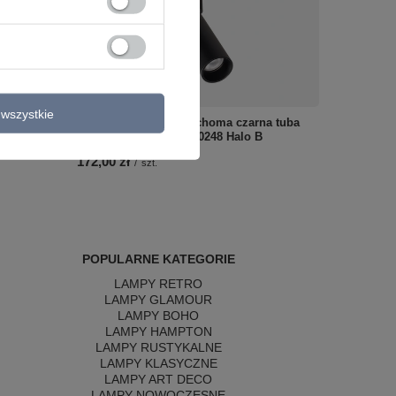
wszystkie
etal +
Oprawa natynkowa ruchoma czarna tuba
Fusion
LED 3000K Maxlight C0248 Halo B
172,00 zł
/
szt.
POPULARNE KATEGORIE
LAMPY RETRO
LAMPY GLAMOUR
LAMPY BOHO
LAMPY HAMPTON
LAMPY RUSTYKALNE
LAMPY KLASYCZNE
LAMPY ART DECO
LAMPY NOWOCZESNE