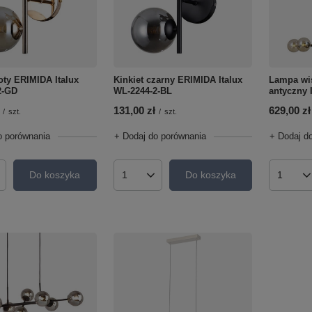
łoty ERIMIDA Italux
Kinkiet czarny ERIMIDA Italux
Lampa wi
2-GD
WL-2244-2-BL
antyczny 
131,00 zł
629,00 zł
/
szt.
/
szt.
o porównania
+ Dodaj do porównania
+ Dodaj d
Do koszyka
Do koszyka
roduktów
Ilość produktów
Ilość p