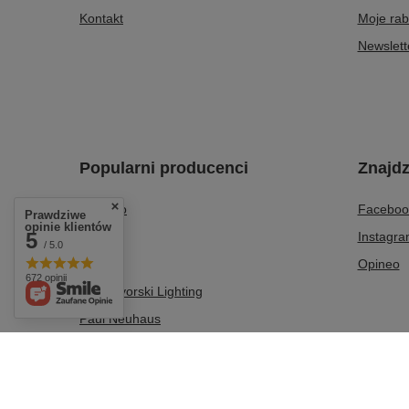
Kontakt
Moje rab
Newslett
Popularni producenci
Znajdz
Azzardo
Faceboo
Prawdziwe
opinie klientów
5
Italux
Instagr
/ 5.0
Milagro
Opineo
672 opinii
Nowodvorski Lighting
Paul Neuhaus
Tk Lighting
Zuma Line