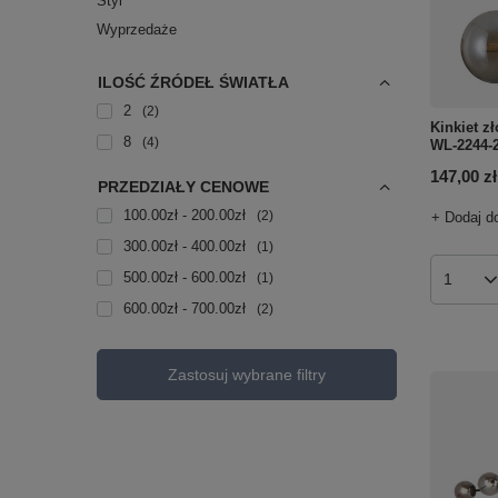
Styl
Wyprzedaże
ILOŚĆ ŹRÓDEŁ ŚWIATŁA
2
2
Kinkiet z
8
4
WL-2244-
147,00 zł
PRZEDZIAŁY CENOWE
100.00zł - 200.00zł
2
+ Dodaj d
300.00zł - 400.00zł
1
500.00zł - 600.00zł
1
Ilość p
600.00zł - 700.00zł
2
Zastosuj wybrane filtry