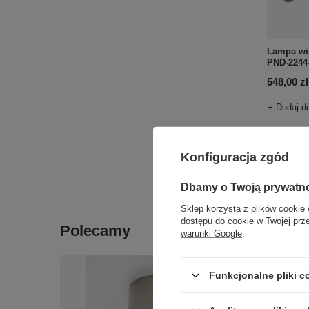
Lampa wi
PND-2244
548,00 zł
+ Dodaj d
Ilość p
Konfiguracja zgód
Dbamy o Twoją prywatn
Sklep korzysta z plików cookie 
dostępu do cookie w Twojej prz
Polecamy
warunki Google
.
Funkcjonalne pliki 