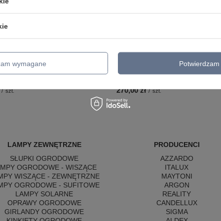
kie
kie
dzam wymagane
Potwierdzam 
atynkowa ruchoma biała tuba LED
Czarna tuba sufitowa natynkowa m
light C0247 Halo B
szkło LED 3000K Maxlight C0275 
270,00 zł
/
szt.
/
szt.
LAMPY ZEWNĘTRZNE
PRODUCENCI
SŁUPKI OGRODOWE
AZZARDO
AMPY OGRODOWE - WISZĄCE
ITALUX
MPY WISZĄCE - ZEWNĘTRZNE
MAYTONI
MPY OGRODOWE - SUFITOWE
ARGON
LAMPY SOLARNE
REALITY
OPRAWY OGRODOWE
CANDELLUX
GIRLANDY OGRODOWE
SIGMA
KINKIETY OGRODOWE
ALDEX