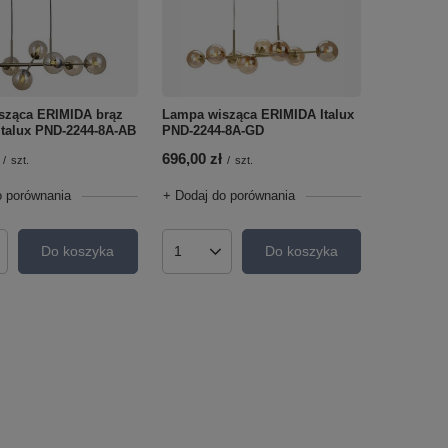
Lampa wisząca ERIMIDA Italux
sząca ERIMIDA brąz
PND-2244-8A-GD
Italux PND-2244-8A-AB
696,00 zł
/
szt.
/
szt.
+ Dodaj do porównania
o porównania
Do koszyka
Do koszyka
Ilość produktów
roduktów