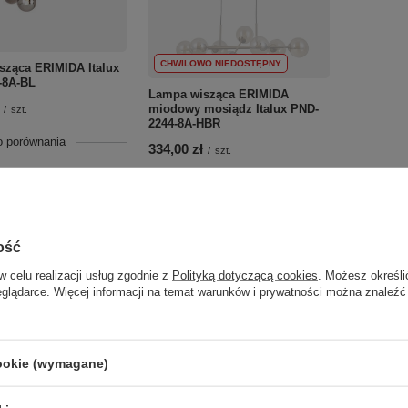
CHWILOWO NIEDOSTĘPNY
sząca ERIMIDA Italux
-8A-BL
Lampa wisząca ERIMIDA
miodowy mosiądz Italux PND-
/
szt.
2244-8A-HBR
o porównania
334,00 zł
/
szt.
+ Dodaj do porównania
Do koszyka
roduktów
Do koszyka
Ilość produktów
ość
w celu realizacji usług zgodnie z
Polityką dotyczącą cookies
. Możesz określi
eglądarce. Więcej informacji na temat warunków i prywatności można znaleźć
cookie (wymagane)