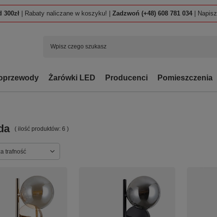
 300zł
| Rabaty naliczane w koszyku! |
Zadzwoń (+48) 608 781 034
| Napis
oprzewody
Żarówki LED
Producenci
Pomieszczenia
da
( ilość produktów:
6
)
ortowanie
a trafność