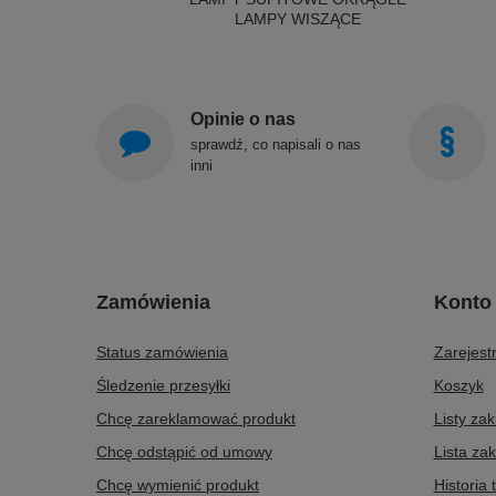
LAMPY WISZĄCE
Opinie o nas
sprawdź, co napisali o nas
inni
Zamówienia
Konto
Status zamówienia
Zarejestr
Śledzenie przesyłki
Koszyk
Chcę zareklamować produkt
Listy za
Chcę odstąpić od umowy
Lista za
Chcę wymienić produkt
Historia 