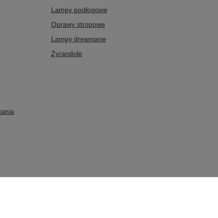
Lampy podłogowe
Oprawy stropowe
Lampy drewniane
Żyrandole
tania