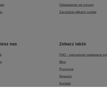
aty
Odstąpienie od umowy
er
Zarządzaj plikami cookie
iesz nas
Zobacz także
k
FAQ - najcześciej zadawane py
am
Blog
Promocje
Nowości
Kontakt
O nas