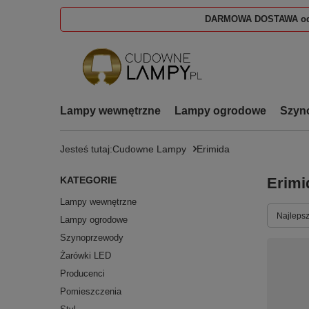
DARMOWA DOSTAWA od
Lampy wewnętrzne
Lampy ogrodowe
Szyn
Jesteś tutaj:
Cudowne Lampy
Erimida
KATEGORIE
Erimi
Lampy wewnętrzne
Zmień s
Najlepsz
Lampy ogrodowe
Szynoprzewody
Żarówki LED
Producenci
Pomieszczenia