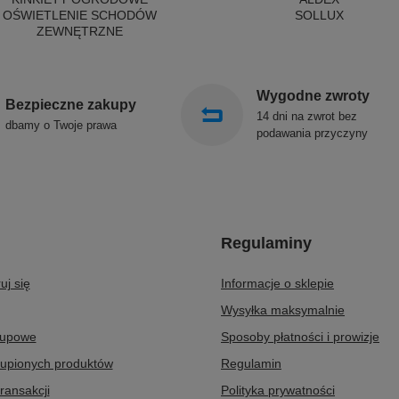
OŚWIETLENIE SCHODÓW
SOLLUX
ZEWNĘTRZNE
Wygodne zwroty
Bezpieczne zakupy
14 dni na zwrot bez
dbamy o Twoje prawa
podawania przyczyny
Regulaminy
uj się
Informacje o sklepie
Wysyłka maksymalnie
kupowe
Sposoby płatności i prowizje
kupionych produktów
Regulamin
transakcji
Polityka prywatności