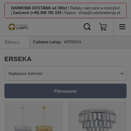
DARMOWA DOSTAWA od 300zł
| Rabaty naliczane w koszyku!
|
Zadzwoń (+48) 608 781 034
| Napisz: sklep@cudownelampy.pl
Cudowne Lampy
ERSEKA
Wstecz
ERSEKA
Zmień sortowanie
Najlepsza trafność
Filtrowanie