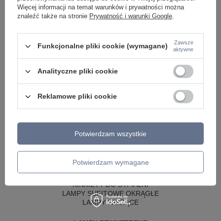
Więcej informacji na temat warunków i prywatności można
znaleźć także na stronie
Prywatność i warunki Google
.
Zawsze
Funkcjonalne pliki cookie (wymagane)
aktywne
Analityczne pliki cookie
Reklamowe pliki cookie
LAMPY WEWNĘTRZNE
KINKIETY NAD LUSTRO
Potwierdzam wszystkie
ŻYRANDOLE
LAMPKI NOCNE
ŻYRANDOLE KRYSZTAŁOWE
Potwierdzam wymagane
LAMPY WISZĄCE CZARNE
LAMPY WISZĄCE - OKRĘGI
KINKIETY DO SYPIALNI
LAMPY SUFITOWE OKRĄGŁE
LAMPY WISZĄCE