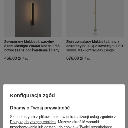
Zewnętrzny kinkiet elewacyjny
Złoty zwisający kinkiet ścienny z
81cm Maxlight W0460 Moena IP65
dekoracyjną kulą z trawertynu LED
nowoczesne podświetlenie ściany
3000K Maxlight W0449 Bingo
466,00 zł
676,00 zł
/
szt.
/
szt.
Konfiguracja zgód
Dbamy o Twoją prywatność
Sklep korzysta z plików cookie w celu realizacji usług zgodnie z
Polityką dotyczącą cookies
. Możesz określić warunki
przechowywania lub dostępu do cookie w Twojej przeglądarce.