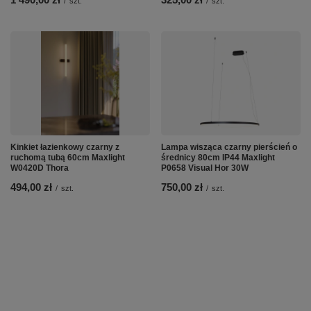
/
szt.
/
szt.
Kinkiet łazienkowy czarny z
Lampa wisząca czarny pierścień o
ruchomą tubą 60cm Maxlight
średnicy 80cm IP44 Maxlight
W0420D Thora
P0658 Visual Hor 30W
494,00 zł
750,00 zł
/
szt.
/
szt.