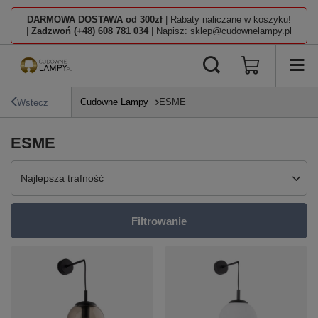
DARMOWA DOSTAWA od 300zł
| Rabaty naliczane w koszyku!
|
Zadzwoń (+48) 608 781 034
| Napisz: sklep@cudownelampy.pl
Cudowne Lampy
ESME
Wstecz
ESME
Zmień sortowanie
Najlepsza trafność
Filtrowanie