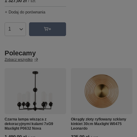
1 327,00 zł
/
szt.
+ Dodaj do porównania
Ilość produktów
Polecamy
Zobacz wszystko
Czarna lampa wisząca z
Okrągły złoty ryflowany szklany
dekoracyjnymi kulami 7xG9
kinkiet 30cm Maxlight W0475
Maxlight P0632 Nova
Leonardo
1 490,00 zł
325,00 zł