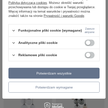
Polityką dotyczącą cookies
. Możesz określić warunki
przechowywania lub dostępu do cookie w Twojej przeglądarce.
Więcej informacji na temat warunków i prywatności można
znaleźć także na stronie
Prywatność i warunki Google
.
Zawsze
Funkcjonalne pliki cookie (wymagane)
Lampa wisząca ESME 5 MIX
Lampa wisząca ESME 7 GRAPHITE
aktywne
PAJĄK TK Lighting 4796
PAJĄK TK Lighting 5385
1 091,00 zł
1 539,00 zł
/
szt.
/
szt.
Analityczne pliki cookie
+ Dodaj do porównania
+ Dodaj do porównania
Reklamowe pliki cookie
Ilość produktów
Ilość produktów
Potwierdzam wszystkie
Potwierdzam wymagane