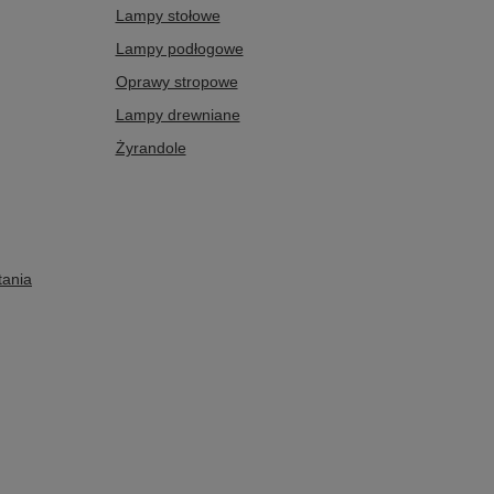
Lampy stołowe
Lampy podłogowe
Oprawy stropowe
Lampy drewniane
Żyrandole
tania