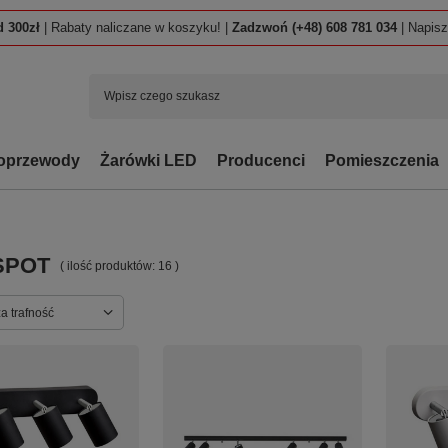
 300zł
| Rabaty naliczane w koszyku! |
Zadzwoń (+48) 608 781 034
| Napis
oprzewody
Żarówki LED
Producenci
Pomieszczenia
SPOT
( ilość produktów:
16
)
ortowanie
a trafność