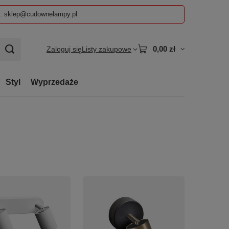
z: sklep@cudownelampy.pl
0,00 zł
Zaloguj się
Listy zakupowe
Styl
Wyprzedaże