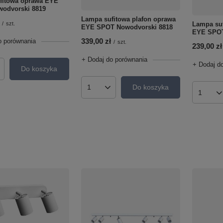
fitowa oprawa EYE
odvorski 8819
Lampa sufitowa plafon oprawa
/
szt.
Lampa suf
EYE SPOT Nowodvorski 8818
EYE SPOT
339,00 zł
o porównania
/
szt.
239,00 zł
+ Dodaj do porównania
+ Dodaj d
Do koszyka
roduktów
Do koszyka
Ilość produktów
Ilość p