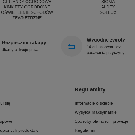
GIRLANDY OGRODOWE
SIGMA
KINKIETY OGRODOWE
ALDEX
OŚWIETLENIE SCHODÓW
SOLLUX
ZEWNĘTRZNE
Wygodne zwroty
Bezpieczne zakupy
14 dni na zwrot bez
dbamy o Twoje prawa
podawania przyczyny
Regulaminy
uj się
Informacje o sklepie
Wysyłka maksymalnie
kupowe
Sposoby płatności i prowizje
kupionych produktów
Regulamin