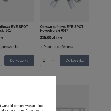
ufitowa EYE SPOT
Oprawa sufitowa EYE SPOT
ski 6014
Nowodvorski 6017
315,00 zł
szt.
/
szt.
o porównania
+ Dodaj do porównania
Do koszyka
Do koszyka
roduktów
Ilość produktów
ć warunki przechowywania lub
 także na stronie
Prywatność i