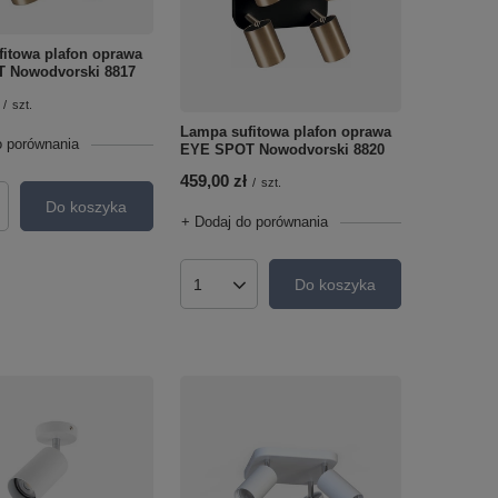
itowa plafon oprawa
 Nowodvorski 8817
/
szt.
Lampa sufitowa plafon oprawa
o porównania
EYE SPOT Nowodvorski 8820
459,00 zł
/
szt.
Do koszyka
roduktów
+ Dodaj do porównania
Do koszyka
Ilość produktów