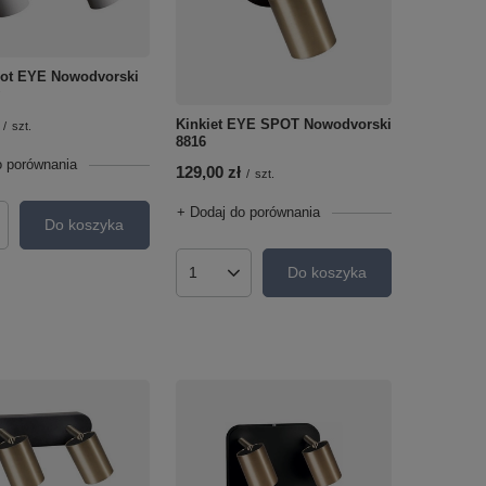
pot EYE Nowodvorski
Kinkiet EYE SPOT Nowodvorski
/
szt.
8816
o porównania
129,00 zł
/
szt.
+ Dodaj do porównania
Do koszyka
roduktów
Do koszyka
Ilość produktów