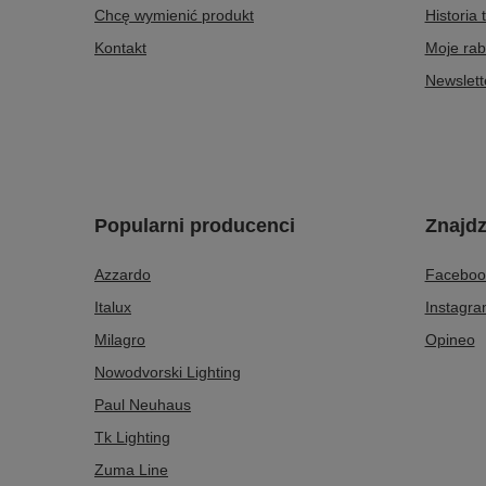
Chcę wymienić produkt
Historia 
Kontakt
Moje rab
Newslett
Popularni producenci
Znajdz
Azzardo
Faceboo
Italux
Instagr
Milagro
Opineo
Nowodvorski Lighting
Paul Neuhaus
Tk Lighting
Zuma Line