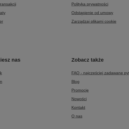
transakcji
Polityka prywatności
aty
Odstąpienie od umowy
er
Zarządzaj plikami cookie
iesz nas
Zobacz także
k
FAQ - najcześciej zadawane py
am
Blog
Promocje
Nowości
Kontakt
O nas