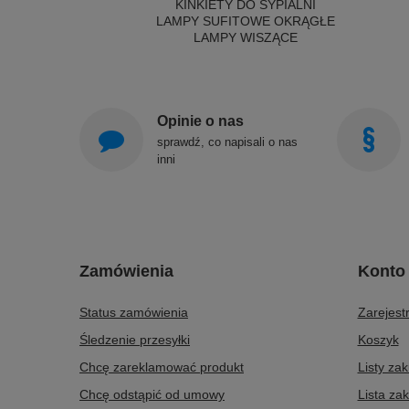
KINKIETY DO SYPIALNI
LAMPY SUFITOWE OKRĄGŁE
LAMPY WISZĄCE
Opinie o nas
sprawdź, co napisali o nas
inni
Zamówienia
Konto
Status zamówienia
Zarejestr
Śledzenie przesyłki
Koszyk
Chcę zareklamować produkt
Listy za
Chcę odstąpić od umowy
Lista za