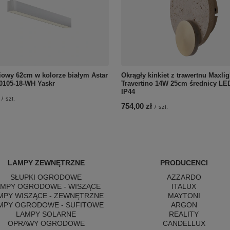
niowy 62cm w kolorze białym Astar
Okrągły kinkiet z trawertnu Maxli
0105-18-WH Yaskr
Travertino 14W 25cm średnicy LE
IP44
/
szt.
754,00 zł
/
szt.
LAMPY ZEWNĘTRZNE
PRODUCENCI
SŁUPKI OGRODOWE
AZZARDO
AMPY OGRODOWE - WISZĄCE
ITALUX
MPY WISZĄCE - ZEWNĘTRZNE
MAYTONI
MPY OGRODOWE - SUFITOWE
ARGON
LAMPY SOLARNE
REALITY
OPRAWY OGRODOWE
CANDELLUX