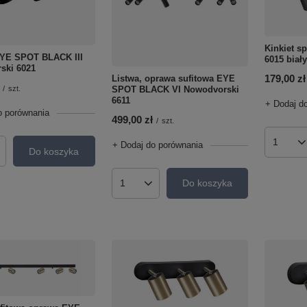
Kinkiet s
EYE SPOT BLACK III
6015 biały
ski 6021
179,00 zł
Listwa, oprawa sufitowa EYE
SPOT BLACK VI Nowodvorski
/
szt.
6611
+ Dodaj d
o porównania
499,00 zł
/
szt.
+ Dodaj do porównania
Ilość p
Do koszyka
roduktów
Do koszyka
Ilość produktów