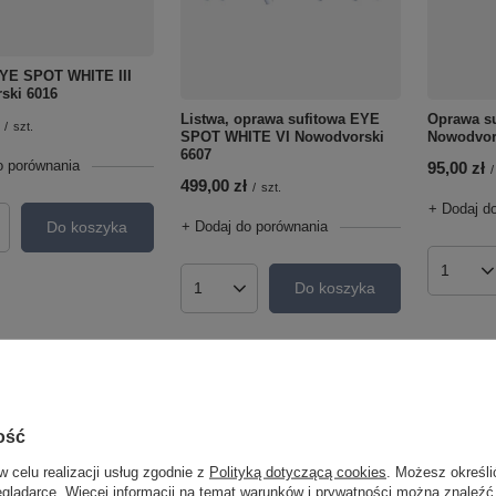
EYE SPOT WHITE III
ski 6016
Listwa, oprawa sufitowa EYE
Oprawa s
/
szt.
SPOT WHITE VI Nowodvorski
Nowodvor
6607
o porównania
95,00 zł
/
499,00 zł
/
szt.
+ Dodaj d
+ Dodaj do porównania
Do koszyka
roduktów
Ilość p
Do koszyka
Ilość produktów
ość
w celu realizacji usług zgodnie z
Polityką dotyczącą cookies
. Możesz określi
eglądarce. Więcej informacji na temat warunków i prywatności można znaleźć