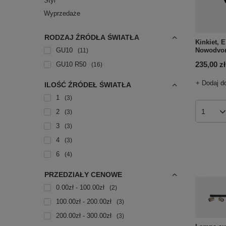
Styl
Wyprzedaże
RODZAJ ŹRÓDŁA ŚWIATŁA
Kinkiet, 
GU10
Nowodvor
11
235,00 zł
GU10 R50
16
+ Dodaj d
ILOŚĆ ŹRÓDEŁ ŚWIATŁA
1
3
2
3
Ilość p
3
3
4
3
6
4
PRZEDZIAŁY CENOWE
0.00zł - 100.00zł
2
100.00zł - 200.00zł
3
200.00zł - 300.00zł
3