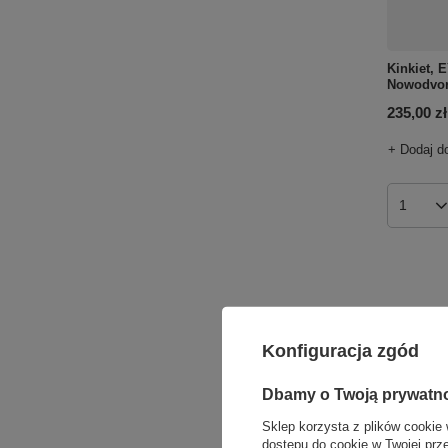
Kinkiet, 
Nowodvor
235,00 zł
+ Dodaj d
Ilość p
Konfiguracja zgód
Dbamy o Twoją prywatn
Sklep korzysta z plików cookie 
dostępu do cookie w Twojej prz