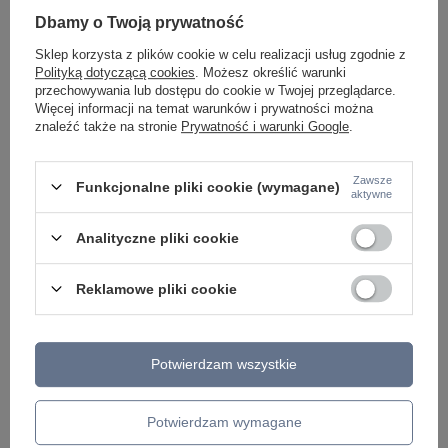
KINKIETY NAD LUSTRO
Dbamy o Twoją prywatność
ŻYRANDOLE
LAMPKI NOCNE
Sklep korzysta z plików cookie w celu realizacji usług zgodnie z
ŻYRANDOLE KRYSZTAŁOWE
Polityką dotyczącą cookies
. Możesz określić warunki
LAMPY WISZĄCE CZARNE
przechowywania lub dostępu do cookie w Twojej przeglądarce.
LAMPY WISZĄCE - OKRĘGI
Więcej informacji na temat warunków i prywatności można
KINKIETY DO SYPIALNI
znaleźć także na stronie
Prywatność i warunki Google
.
LAMPY SUFITOWE OKRĄGŁE
LAMPY WISZĄCE
Zawsze
Funkcjonalne pliki cookie (wymagane)
LAMPY ZEWNĘTRZNE
aktywne
SŁUPKI OGRODOWE
LAMPY OGRODOWE - WISZĄCE
Analityczne pliki cookie
LAMPY WISZĄCE - ZEWNĘTRZNE
LAMPY OGRODOWE - SUFITOWE
Reklamowe pliki cookie
LAMPY SOLARNE
OPRAWY OGRODOWE
GIRLANDY OGRODOWE
KINKIETY OGRODOWE
OŚWIETLENIE SCHODÓW ZEWNĘTRZNE
Potwierdzam wszystkie
PRODUCENCI
Potwierdzam wymagane
AZZARDO