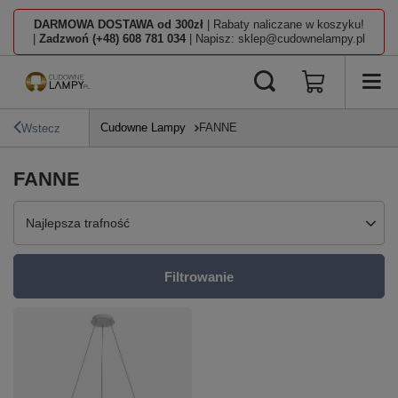
DARMOWA DOSTAWA od 300zł
| Rabaty naliczane w koszyku!
|
Zadzwoń (+48) 608 781 034
| Napisz: sklep@cudownelampy.pl
Cudowne Lampy
FANNE
Wstecz
FANNE
Zmień sortowanie
Najlepsza trafność
Filtrowanie