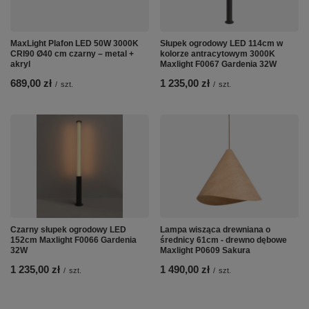
MaxLight Plafon LED 50W 3000K
Słupek ogrodowy LED 114cm w
CRI90 Ø40 cm czarny – metal +
kolorze antracytowym 3000K
akryl
Maxlight F0067 Gardenia 32W
689,00 zł
1 235,00 zł
/
szt.
/
szt.
Czarny słupek ogrodowy LED
Lampa wisząca drewniana o
152cm Maxlight F0066 Gardenia
średnicy 61cm - drewno dębowe
32W
Maxlight P0609 Sakura
1 235,00 zł
1 490,00 zł
/
szt.
/
szt.