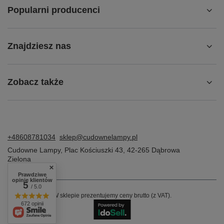
Popularni producenci
Znajdziesz nas
Zobacz także
+48608781034
sklep@cudownelampy.pl
Cudowne Lampy
,
Plac Kościuszki 43
,
42-265
Dąbrowa
Zielona
Prawdziwe
opinie klientów
5
/ 5.0
W sklepie prezentujemy ceny brutto (z VAT).
672 opinii