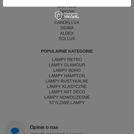
ITALUX
MAYTONI
ARGON
REALITY
CANDELLUX
SIGMA
ALDEX
SOLLUX
POPULARNE KATEGORIE
LAMPY RETRO
LAMPY GLAMOUR
LAMPY BOHO
LAMPY HAMPTON
LAMPY RUSTYKALNE
LAMPY KLASYCZNE
LAMPY ART DECO
LAMPY NOWOCZESNE
STYLOWE LAMPY
Opinie o nas