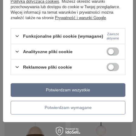
Polityką dotyczącą cookies
. Możesz określić warunki
przechowywania lub dostępu do cookie w Twojej przeglądarce.
Więcej informacji na temat warunków i prywatności można
znaleźć także na stronie
Prywatność i warunki Google
.
Biały metalowy okrągły kinkiet z
Metalowa lampa wisząca w kolorze
dodatkowym podświetleniem
beżowym o średnicy 34cm FARO
Zawsze
ściany LED 3000K FARO WH
SABIA 1xE27 Tk Lighting 10657
Funkcjonalne pliki cookie (wymagane)
aktywne
Azzardo AZ6881
315,00 zł
/
szt.
305,00 zł
/
szt.
Analityczne pliki cookie
+ Dodaj do porównania
+ Dodaj do porównania
Reklamowe pliki cookie
Ilość produktów
Ilość produktów
Potwierdzam wszystkie
Potwierdzam wymagane