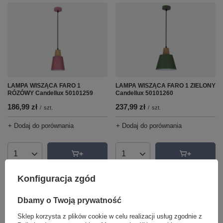
LAMPA WISZĄCA FARO 1
LAMPA WISZĄCA FARO 1 ZIELONY
RÓZÓWY Candellux 50101259
Candellux 50101260
186,99 zł
237,99 zł
/
szt.
/
szt.
+ Dodaj do porównania
+ Dodaj do porównania
Ilość produktów
Ilość produktów
Konfiguracja zgód
Dbamy o Twoją prywatność
Sklep korzysta z plików cookie w celu realizacji usług zgodnie z