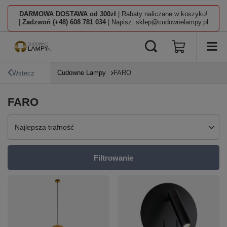
DARMOWA DOSTAWA od 300zł
| Rabaty naliczane w koszyku!
|
Zadzwoń (+48) 608 781 034
| Napisz: sklep@cudownelampy.pl
Cudowne Lampy
FARO
Wstecz
FARO
Zmień sortowanie
Najlepsza trafność
Filtrowanie