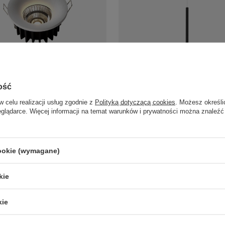
ko podtynkowe Cirro LED RL0104-
Cienka czarna lampa wisząca rurk
askr
łazienki Elin 1xLED 3000K IP44 P
ość
Yaskr
/
szt.
w celu realizacji usług zgodnie z
Polityką dotyczącą cookies
. Możesz określi
374,00 zł
/
szt.
eglądarce. Więcej informacji na temat warunków i prywatności można znaleźć
cookie (wymagane)
LAMPY ZEWNĘTRZNE
PRODUCENCI
SŁUPKI OGRODOWE
AZZARDO
kie
AMPY OGRODOWE - WISZĄCE
ITALUX
MPY WISZĄCE - ZEWNĘTRZNE
MAYTONI
MPY OGRODOWE - SUFITOWE
ARGON
kie
LAMPY SOLARNE
REALITY
OPRAWY OGRODOWE
CANDELLUX