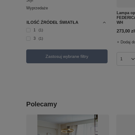
Styl
Wyprzedaże
Lampa op
FEDERICA
ILOŚĆ ŹRÓDEŁ ŚWIATŁA
WH
1
1
273,00 zł
3
1
+ Dodaj d
Zastosuj wybrane filtry
Ilość p
Polecamy