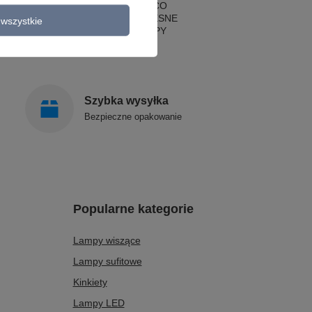
LAMPY ART DECO
LAMPY NOWOCZESNE
wszystkie
STYLOWE LAMPY
Szybka wysyłka
Bezpieczne opakowanie
Popularne kategorie
Lampy wiszące
Lampy sufitowe
Kinkiety
Lampy LED