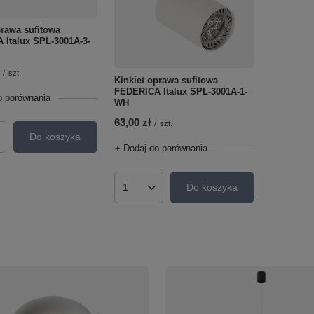
rawa sufitowa
 Italux SPL-3001A-3-
/
szt.
Kinkiet oprawa sufitowa
FEDERICA Italux SPL-3001A-1-
o porównania
WH
63,00 zł
/
szt.
Do koszyka
roduktów
+ Dodaj do porównania
Do koszyka
Ilość produktów