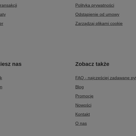
transakcji
Polityka prywatności
aty
Odstąpienie od umowy
er
Zarządzaj plikami cookie
iesz nas
Zobacz także
k
FAQ - najcześciej zadawane py
am
Blog
Promocje
Nowości
Kontakt
O nas