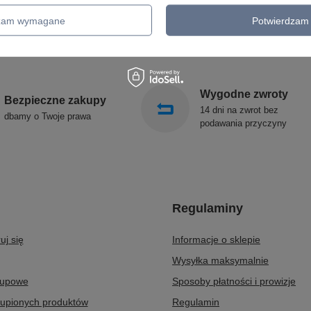
GIRLANDY OGRODOWE
SIGMA
KINKIETY OGRODOWE
ALDEX
dzam wymagane
Potwierdzam 
OŚWIETLENIE SCHODÓW
SOLLUX
ZEWNĘTRZNE
Wygodne zwroty
Bezpieczne zakupy
14 dni na zwrot bez
dbamy o Twoje prawa
podawania przyczyny
Regulaminy
uj się
Informacje o sklepie
Wysyłka maksymalnie
kupowe
Sposoby płatności i prowizje
kupionych produktów
Regulamin