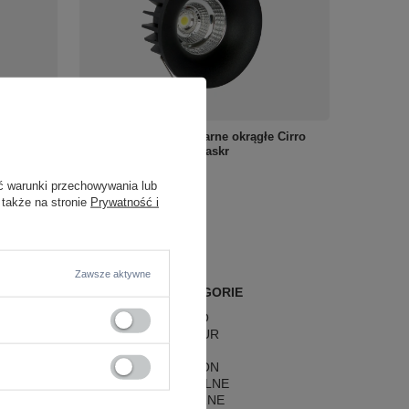
a do
Oczko podtynkowe czarne okrągłe Cirro
L0123-BK
LED RL0104-CCT-BK Yaskr
142,00 zł
/
szt.
ć warunki przechowywania lub
 także na stronie
Prywatność i
Zawsze aktywne
POPULARNE KATEGORIE
LAMPY RETRO
LAMPY GLAMOUR
LAMPY BOHO
LAMPY HAMPTON
LAMPY RUSTYKALNE
LAMPY KLASYCZNE