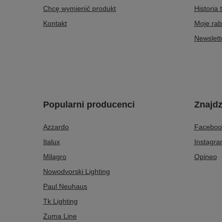
Chcę wymienić produkt
Historia 
Kontakt
Moje rab
Newslett
Popularni producenci
Znajdz
Azzardo
Faceboo
Italux
Instagr
Milagro
Opineo
Nowodvorski Lighting
Paul Neuhaus
Tk Lighting
Zuma Line