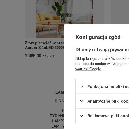
Konfiguracja zgód
Złoty pierścień wiszący o średnicy 60cm
Białe ocz
Aurum S 1xLED 3000K PL0116-50 Yaskr
CCT-WH Y
Dbamy o Twoją prywatn
1 485,00 zł
142,00 zł
/
szt.
Sklep korzysta z plików cookie 
dostępu do cookie w Twojej prz
warunki Google
.
Funkcjonalne pliki 
LAMPY WEWNĘTRZNE
KINKIETY NAD LUSTRO
Analityczne pliki coo
ŻYRANDOLE
L
LAMPKI NOCNE
LA
ŻYRANDOLE KRYSZTAŁOWE
LA
Reklamowe pliki coo
LAMPY WISZĄCE CZARNE
LAMPY WISZĄCE - OKRĘGI