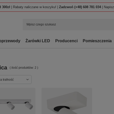
 300zł
| Rabaty naliczane w koszyku! |
Zadzwoń (+48) 608 781 034
| Napis
oprzewody
Żarówki LED
Producenci
Pomieszczenia
ica
( ilość produktów:
2
)
ortowanie
a trafność