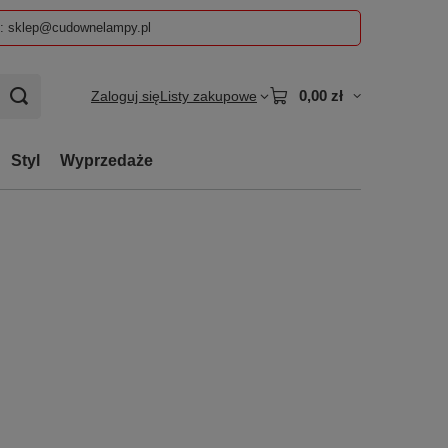
z: sklep@cudownelampy.pl
0,00 zł
Zaloguj się
Listy zakupowe
Styl
Wyprzedaże