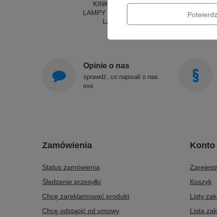
KINKIETY DO SYPIALNI
LAMPY SUFITOWE OKRĄGŁE
Potwier
LAMPY WISZĄCE
Opinie o nas
sprawdź, co napisali o nas
inni
Zamówienia
Konto
Status zamówienia
Zarejestr
Śledzenie przesyłki
Koszyk
Chcę zareklamować produkt
Listy za
Chcę odstąpić od umowy
Lista za