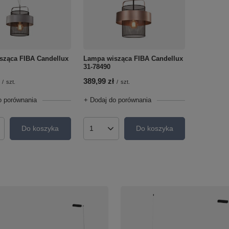
sząca FIBA Candellux
Lampa wisząca FIBA Candellux
31-78490
389,99 zł
/
szt.
/
szt.
o porównania
+ Dodaj do porównania
Do koszyka
Do koszyka
roduktów
Ilość produktów