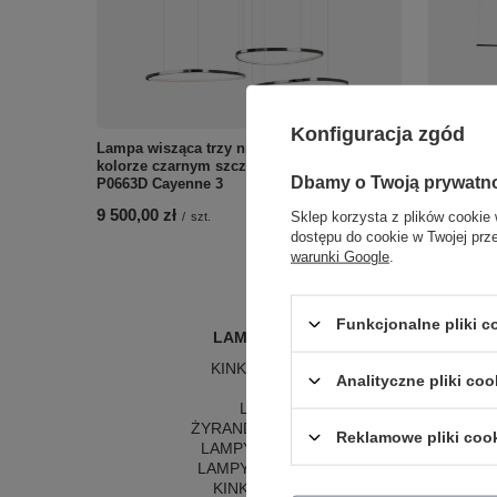
Czarna la
Konfiguracja zgód
3000K Max
Lampa wisząca trzy nieregularne okręgi w
1 156,00 
kolorze czarnym szczotkowanym Maxlight
Dbamy o Twoją prywatn
P0663D Cayenne 3
9 500,00 zł
Sklep korzysta z plików cookie 
/
szt.
dostępu do cookie w Twojej prz
warunki Google
.
Funkcjonalne pliki 
LAMPY WEWNĘTRZNE
KINKIETY NAD LUSTRO
Analityczne pliki coo
ŻYRANDOLE
L
LAMPKI NOCNE
LA
ŻYRANDOLE KRYSZTAŁOWE
LA
Reklamowe pliki coo
LAMPY WISZĄCE CZARNE
LAMPY WISZĄCE - OKRĘGI
KINKIETY DO SYPIALNI