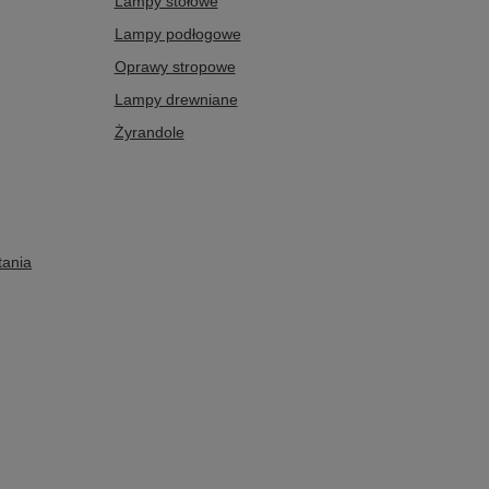
Lampy stołowe
Lampy podłogowe
Oprawy stropowe
Lampy drewniane
Żyrandole
tania