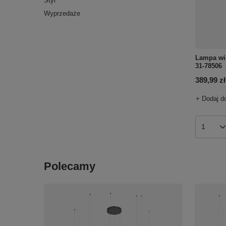
Styl
Wyprzedaże
Lampa wi
31-78506
389,99 zł
+ Dodaj d
Ilość p
Polecamy