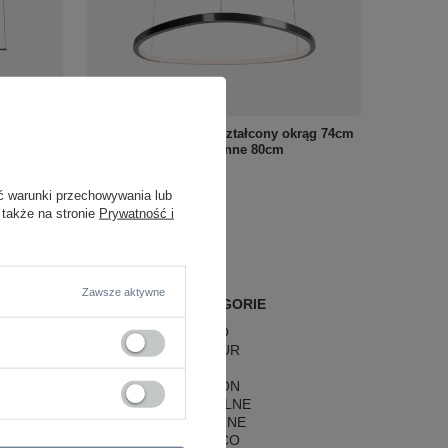
50cm LED
Lampa wisząca zniekształcony okrąg 74cm
Maxlight P0662D Cayenne 80cm
3 530,00 zł
/
szt.
ć warunki przechowywania lub
 także na stronie
Prywatność i
Zawsze aktywne
POPULARNE KATEGORIE
LAMPY RETRO
LAMPY GLAMOUR
LAMPY BOHO
LAMPY HAMPTON
LAMPY RUSTYKALNE
LAMPY KLASYCZNE
LAMPY ART DECO