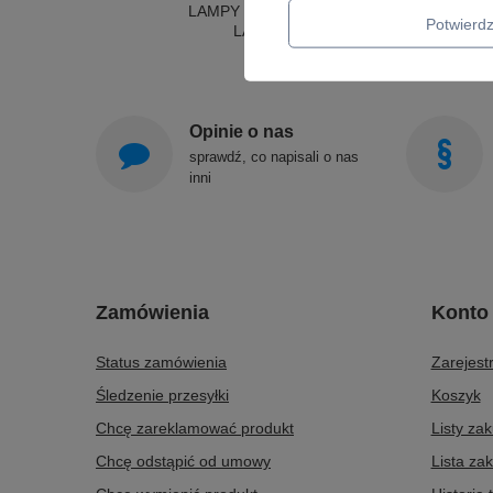
LAMPY SUFITOWE OKRĄGŁE
Potwier
LAMPY WISZĄCE
Opinie o nas
sprawdź, co napisali o nas
inni
Zamówienia
Konto
Status zamówienia
Zarejestr
Śledzenie przesyłki
Koszyk
Chcę zareklamować produkt
Listy za
Chcę odstąpić od umowy
Lista za