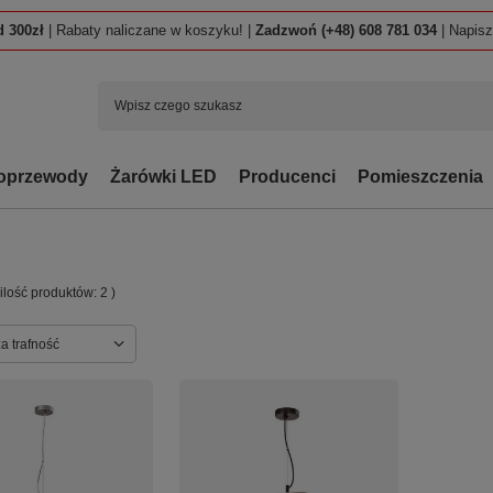
 300zł
| Rabaty naliczane w koszyku! |
Zadzwoń (+48) 608 781 034
| Napis
oprzewody
Żarówki LED
Producenci
Pomieszczenia
 ilość produktów:
2
)
ortowanie
a trafność