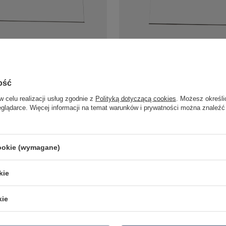
mpa wisząca liniowa 200cm LED
Czarna lampa wisząca liniowa 1
light P0681 Longi 50W
3000K Maxlight P0680 Longi 40W
zł
916,00 zł
/
szt.
/
szt.
ość
w celu realizacji usług zgodnie z
Polityką dotyczącą cookies
. Możesz określi
eglądarce. Więcej informacji na temat warunków i prywatności można znaleźć
cookie (wymagane)
LAMPY ZEWNĘTRZNE
PRODUCENCI
SŁUPKI OGRODOWE
AZZARDO
kie
AMPY OGRODOWE - WISZĄCE
ITALUX
MPY WISZĄCE - ZEWNĘTRZNE
MAYTONI
MPY OGRODOWE - SUFITOWE
ARGON
kie
LAMPY SOLARNE
REALITY
OPRAWY OGRODOWE
CANDELLUX
GIRLANDY OGRODOWE
SIGMA