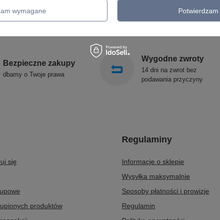
KINKIETY OGRODOWE
ALDEX
dzam wymagane
Potwierdzam 
OŚWIETLENIE SCHODÓW
SOLLUX
ZEWNĘTRZNE
Wygodne zwroty
Bezpieczne zakupy
14 dni na zwrot bez
dbamy o Twoje prawa
podawania przyczyny
Regulaminy
uj się
Informacje o sklepie
Wysyłka maksymalnie
kupowe
Sposoby płatności i prowizje
kupionych produktów
Regulamin