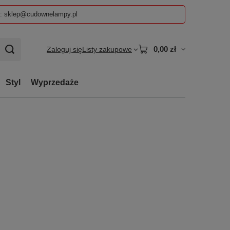
z: sklep@cudownelampy.pl
0,00 zł
Zaloguj się
Listy zakupowe
Styl
Wyprzedaże