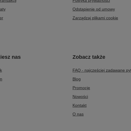
transakcji
Polityka prywatności
aty
Odstąpienie od umowy
er
Zarządzaj plikami cookie
iesz nas
Zobacz także
k
FAQ - najcześciej zadawane py
am
Blog
Promocje
Nowości
Kontakt
O nas