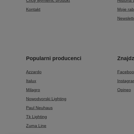
Chcę wymienić produkt
Historia 
Kontakt
Moje rab
Newslett
Popularni producenci
Znajdz
Azzardo
Faceboo
Italux
Instagr
Milagro
Opineo
Nowodvorski Lighting
Paul Neuhaus
Tk Lighting
Zuma Line