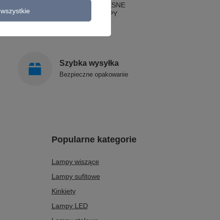
LAMPY NOWOCZESNE
wszystkie
STYLOWE LAMPY
Szybka wysyłka
Bezpieczne opakowanie
Popularne kategorie
Lampy wiszące
Lampy sufitowe
Kinkiety
Lampy LED