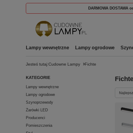
DARMOWA DOSTAWA od
Lampy wewnętrzne
Lampy ogrodowe
Szyn
Jesteś tutaj:
Cudowne Lampy
Fichte
KATEGORIE
Ficht
Lampy wewnętrzne
Zmień s
Najlepsz
Lampy ogrodowe
Szynoprzewody
Żarówki LED
Producenci
Pomieszczenia