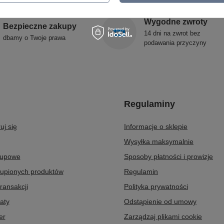
Wygodne zwroty
Bezpieczne zakupy
14 dni na zwrot bez
dbamy o Twoje prawa
podawania przyczyny
Regulaminy
uj się
Informacje o sklepie
Wysyłka maksymalnie
kupowe
Sposoby płatności i prowizje
kupionych produktów
Regulamin
transakcji
Polityka prywatności
aty
Odstąpienie od umowy
er
Zarządzaj plikami cookie