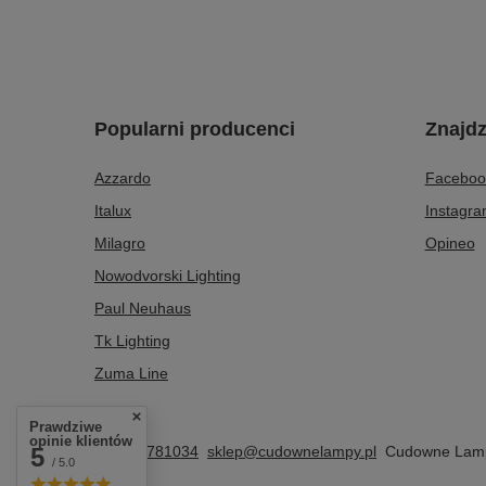
Popularni producenci
Znajdz
Azzardo
Faceboo
Italux
Instagr
Milagro
Opineo
Nowodvorski Lighting
Paul Neuhaus
Tk Lighting
Zuma Line
Prawdziwe
opinie klientów
5
+48608781034
sklep@cudownelampy.pl
Cudowne Lam
/ 5.0