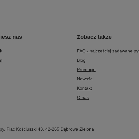
iesz nas
Zobacz także
k
FAQ - najcześciej zadawane py
am
Blog
Promocje
Nowości
Kontakt
O nas
py
,
Plac Kościuszki 43
,
42-265
Dąbrowa Zielona