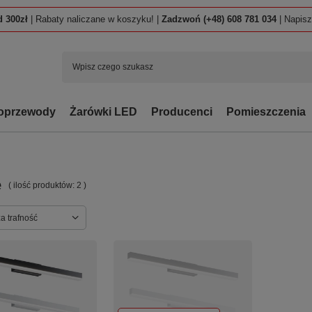
 300zł
| Rabaty naliczane w koszyku! |
Zadzwoń (+48) 608 781 034
| Napis
oprzewody
Żarówki LED
Producenci
Pomieszczenia
e
( ilość produktów:
2
)
ortowanie
a trafność