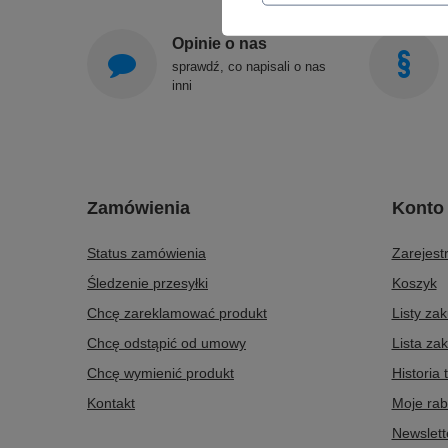
Opinie o nas
sprawdź, co napisali o nas
inni
Zamówienia
Konto
Status zamówienia
Zarejestr
Śledzenie przesyłki
Koszyk
Chcę zareklamować produkt
Listy za
Chcę odstąpić od umowy
Lista za
Chcę wymienić produkt
Historia 
Kontakt
Moje rab
Newslett