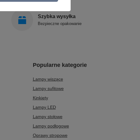
Szybka wysyłka
Bezpieczne opakowanie
Popularne kategorie
Lampy wiszące
Lampy sufitowe
Kinkiety
Lampy LED
Lampy stołowe
Lampy podłogowe
Oprawy stropowe