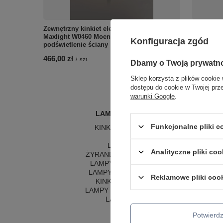
Zewnętrzny kinkiet elewacyjny 81cm
Prostokąt
Maxlight W0460 Moena IP65 nowoczesne
antracyt 
Konfiguracja zgód
podświetlenie ściany
Zermat
466,00 zł
260,00 zł
/
szt.
Dbamy o Twoją prywatn
Sklep korzysta z plików cookie 
dostępu do cookie w Twojej prz
warunki Google
.
LAMPY WEWNĘTRZNE
Funkcjonalne pliki 
KINKIETY NAD LUSTRO
ŻYRANDOLE
L
LAMPKI NOCNE
LA
Analityczne pliki coo
ŻYRANDOLE KRYSZTAŁOWE
LA
LAMPY WISZĄCE CZARNE
LAMPY WISZĄCE - OKRĘGI
Reklamowe pliki coo
KINKIETY DO SYPIALNI
LAMPY SUFITOWE OKRĄGŁE
LAMPY WISZĄCE
Potwier