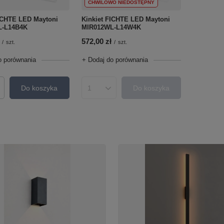
CHWILOWO NIEDOSTĘPNY
FICHTE LED Maytoni
Kinkiet FICHTE LED Maytoni
L-L14B4K
MIR012WL-L14W4K
572,00 zł
/
szt.
/
szt.
o porównania
+ Dodaj do porównania
Do koszyka
Do koszyka
roduktów
Ilość produktów