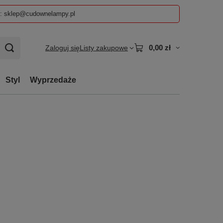
z: sklep@cudownelampy.pl
0,00 zł
Zaloguj się
Listy zakupowe
Styl
Wyprzedaże