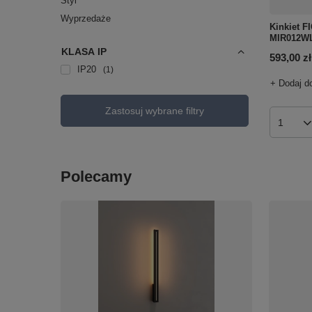
Styl
Wyprzedaże
Kinkiet 
MIR012W
KLASA IP
593,00 zł
IP20
1
+ Dodaj d
Zastosuj wybrane filtry
Ilość p
Polecamy