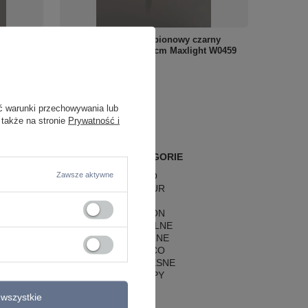
y
Elewacyjny podłużny pionowy czarny
xlight
kinkiet LED 3000K 101cm Maxlight W0459
Kaprun 12W
461,00 zł
/
szt.
ć warunki przechowywania lub
 także na stronie
Prywatność i
POPULARNE KATEGORIE
Zawsze aktywne
LAMPY RETRO
LAMPY GLAMOUR
LAMPY BOHO
LAMPY HAMPTON
LAMPY RUSTYKALNE
LAMPY KLASYCZNE
LAMPY ART DECO
LAMPY NOWOCZESNE
STYLOWE LAMPY
wszystkie