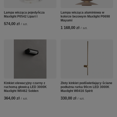
Lampa wisząca pojedyńcza
Lampa wisząca aluminiowa w
Maxlight P0542 Lipari I
kolorze bezowym Maxlight P0698
Mayumi
574,00 zł
/
szt.
1 168,00 zł
/
szt.
Kinkiet elewacyjny czarny z
Złoty kinkiet podświetlający ściane
ruchomą głowicą LED 3000K
podłużna rurka 90cm LED 3000K
Maxlight W0462 Solden
Maxlight W0416 Spirit
364,00 zł
330,00 zł
/
szt.
/
szt.