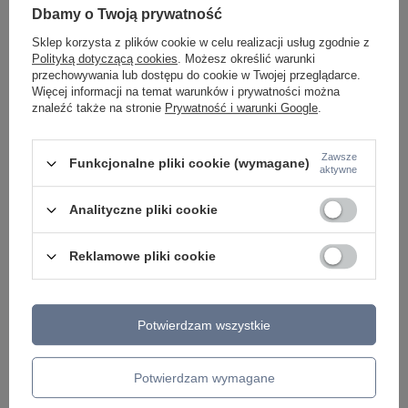
ŻYRANDOLE
Dbamy o Twoją prywatność
LAMPKI NOCNE
ŻYRANDOLE KRYSZTAŁOWE
Sklep korzysta z plików cookie w celu realizacji usług zgodnie z
LAMPY WISZĄCE CZARNE
Polityką dotyczącą cookies
. Możesz określić warunki
LAMPY WISZĄCE - OKRĘGI
przechowywania lub dostępu do cookie w Twojej przeglądarce.
KINKIETY DO SYPIALNI
Więcej informacji na temat warunków i prywatności można
LAMPY SUFITOWE OKRĄGŁE
znaleźć także na stronie
Prywatność i warunki Google
.
LAMPY WISZĄCE
Zawsze
LAMPY ZEWNĘTRZNE
Funkcjonalne pliki cookie (wymagane)
aktywne
SŁUPKI OGRODOWE
LAMPY OGRODOWE - WISZĄCE
Analityczne pliki cookie
LAMPY WISZĄCE - ZEWNĘTRZNE
LAMPY OGRODOWE - SUFITOWE
LAMPY SOLARNE
Reklamowe pliki cookie
OPRAWY OGRODOWE
GIRLANDY OGRODOWE
KINKIETY OGRODOWE
OŚWIETLENIE SCHODÓW ZEWNĘTRZNE
Potwierdzam wszystkie
PRODUCENCI
Potwierdzam wymagane
AZZARDO
ITALUX