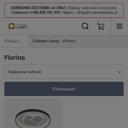
DARMOWA DOSTAWA od 300zł
| Rabaty naliczane w koszyku!
|
Zadzwoń (+48) 608 781 034
| Napisz: sklep@cudownelampy.pl
Cudowne Lampy
Florina
Wstecz
Florina
Zmień sortowanie
Najlepsza trafność
Filtrowanie