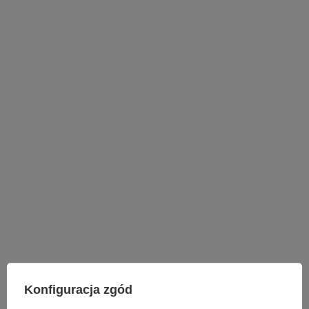
LAMPY WEWNĘTRZNE
Konfiguracja zgód
KINKIETY NAD LUSTRO