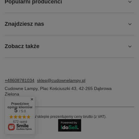
Popularni producenci
Znajdziesz nas
Zobacz także
+48608781034
sklep@cudownelampy.pl
Cudowne Lampy
,
Plac Kościuszki 43
,
42-265
Dąbrowa
Zielona
Prawdziwe
opinie klientów
5
/ 5.0
W sklepie prezentujemy ceny brutto (z VAT).
672 opinii