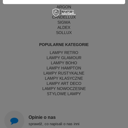
MAYTONI
ARGON
REALITY
CANDELLUX
SIGMA
ALDEX
SOLLUX
POPULARNE KATEGORIE
LAMPY RETRO
LAMPY GLAMOUR
LAMPY BOHO
LAMPY HAMPTON
LAMPY RUSTYKALNE
LAMPY KLASYCZNE
LAMPY ART DECO
LAMPY NOWOCZESNE
STYLOWE LAMPY
Opinie o nas
sprawdź, co napisali o nas inni