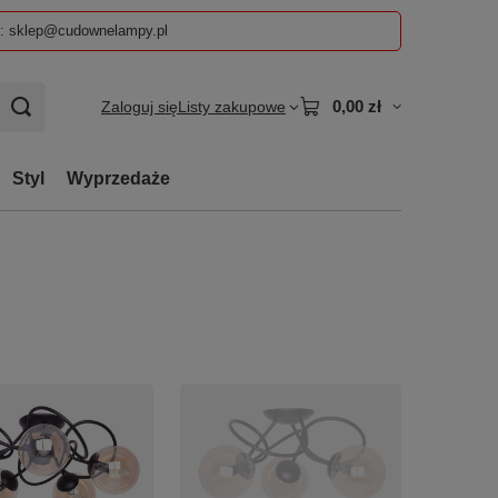
z: sklep@cudownelampy.pl
0,00 zł
Zaloguj się
Listy zakupowe
Styl
Wyprzedaże