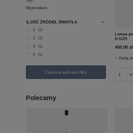
Styl
Wyprzedaże
ILOŚĆ ŹRÓDEŁ ŚWIATŁA
1
1
Lampa po
2
1
K-5129
3
1
450,00 zł
5
1
+ Dodaj d
Zastosuj wybrane filtry
Ilość p
Polecamy