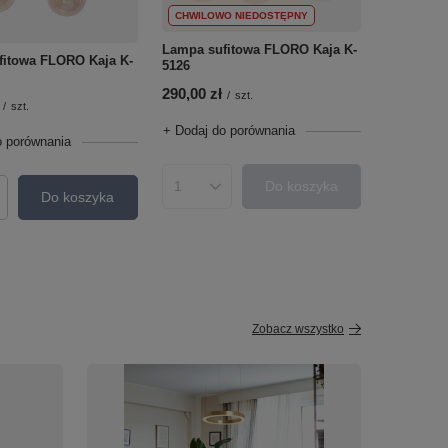
CHWILOWO NIEDOSTĘPNY
Lampa sufitowa FLORO Kaja K-
fitowa FLORO Kaja K-
5126
290,00 zł
/
szt.
/
szt.
+ Dodaj do porównania
o porównania
Do koszyka
Ilość produktów
Do koszyka
roduktów
Zobacz wszystko