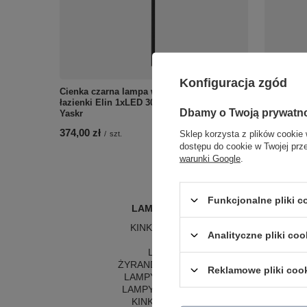
Konfiguracja zgód
Cienka czarna lampa wisząca rurka do
Białe ocz
łazienki Elin 1xLED 3000K IP44 PL0123-BK
CCT-WH Y
Dbamy o Twoją prywatn
Yaskr
142,00 zł
374,00 zł
Sklep korzysta z plików cookie 
/
szt.
dostępu do cookie w Twojej prz
warunki Google
.
Funkcjonalne pliki 
LAMPY WEWNĘTRZNE
KINKIETY NAD LUSTRO
Analityczne pliki coo
ŻYRANDOLE
L
LAMPKI NOCNE
LA
ŻYRANDOLE KRYSZTAŁOWE
LA
Reklamowe pliki coo
LAMPY WISZĄCE CZARNE
LAMPY WISZĄCE - OKRĘGI
KINKIETY DO SYPIALNI