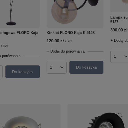
Lampa su
5127
390,00 zł
Kinkiet FLORO Kaja K-5128
dłogowa FLORO Kaja
120,00 zł
+ Dodaj d
/
szt.
/
szt.
+ Dodaj do porównania
o porównania
Ilość p
Do koszyka
Ilość produktów
Do koszyka
roduktów