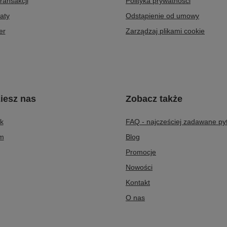
transakcji
Polityka prywatności
aty
Odstąpienie od umowy
er
Zarządzaj plikami cookie
iesz nas
Zobacz także
k
FAQ - najcześciej zadawane py
am
Blog
Promocje
Nowości
Kontakt
O nas