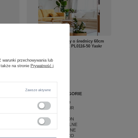
 Cirro
Złoty pierścień wiszący o średnicy 60cm
Aurum S 1xLED 3000K PL0116-50 Yaskr
1 485,00 zł
/
szt.
ć warunki przechowywania lub
 także na stronie
Prywatność i
Zawsze aktywne
POPULARNE KATEGORIE
LAMPY RETRO
LAMPY GLAMOUR
LAMPY BOHO
LAMPY HAMPTON
LAMPY RUSTYKALNE
LAMPY KLASYCZNE
LAMPY ART DECO