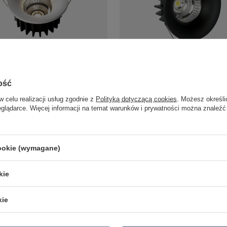
ko podtynkowe Cirro LED RL0104-
Oczko podtynkowe czarne okrągłe
askr
LED RL0104-CCT-BK Yaskr
ość
142,00 zł
/
szt.
/
szt.
w celu realizacji usług zgodnie z
Polityką dotyczącą cookies
. Możesz określi
eglądarce. Więcej informacji na temat warunków i prywatności można znaleźć
cookie (wymagane)
LAMPY ZEWNĘTRZNE
PRODUCENCI
SŁUPKI OGRODOWE
AZZARDO
kie
AMPY OGRODOWE - WISZĄCE
ITALUX
MPY WISZĄCE - ZEWNĘTRZNE
MAYTONI
MPY OGRODOWE - SUFITOWE
ARGON
kie
LAMPY SOLARNE
REALITY
OPRAWY OGRODOWE
CANDELLUX
GIRLANDY OGRODOWE
SIGMA