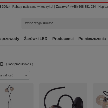
 300zł
| Rabaty naliczane w koszyku! |
Zadzwoń (+48) 608 781 034
| Napis
oprzewody
Żarówki LED
Producenci
Pomieszczenia
O
( ilość produktów:
4
)
ortowanie
a trafność