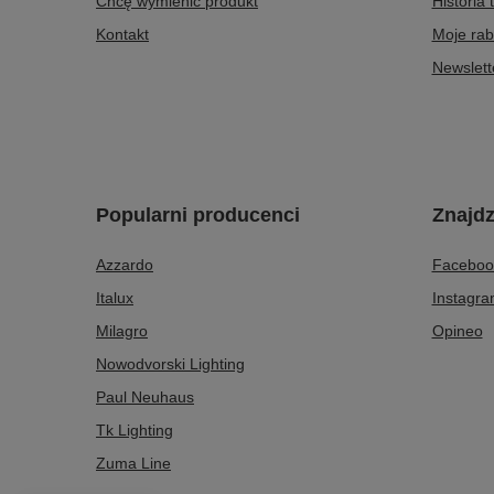
Chcę wymienić produkt
Historia 
Kontakt
Moje rab
Newslett
Popularni producenci
Znajdz
Azzardo
Faceboo
Italux
Instagr
Milagro
Opineo
Nowodvorski Lighting
Paul Neuhaus
Tk Lighting
Zuma Line