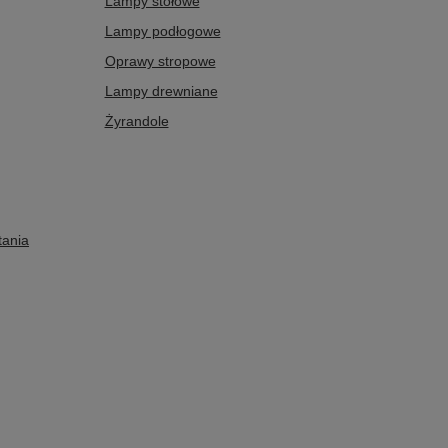
Lampy stołowe
Lampy podłogowe
Oprawy stropowe
Lampy drewniane
Żyrandole
tania