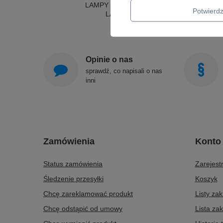
LAMPY SUFITOWE OKRĄGŁE
Potwier
LAMPY WISZĄCE
Opinie o nas
sprawdź, co napisali o nas
inni
Zamówienia
Konto
Status zamówienia
Zarejestr
Śledzenie przesyłki
Koszyk
Chcę zareklamować produkt
Listy za
Chcę odstąpić od umowy
Lista za