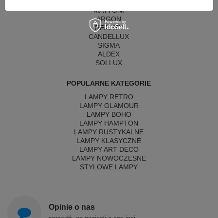
ITALUX
MAYTONI
ARGON
REALITY
CANDELLUX
SIGMA
ALDEX
SOLLUX
POPULARNE KATEGORIE
LAMPY RETRO
LAMPY GLAMOUR
LAMPY BOHO
LAMPY HAMPTON
LAMPY RUSTYKALNE
LAMPY KLASYCZNE
LAMPY ART DECO
LAMPY NOWOCZESNE
STYLOWE LAMPY
Opinie o nas