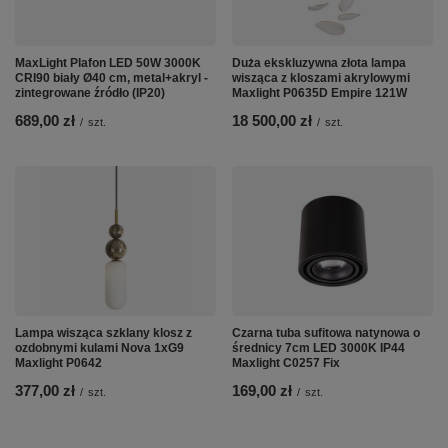
MaxLight Plafon LED 50W 3000K
Duża ekskluzywna złota lampa
CRI90 biały Ø40 cm, metal+akryl -
wisząca z kloszami akrylowymi
zintegrowane źródło (IP20)
Maxlight P0635D Empire 121W
689,00 zł
18 500,00 zł
/
szt.
/
szt.
Lampa wisząca szklany klosz z
Czarna tuba sufitowa natynowa o
ozdobnymi kulami Nova 1xG9
średnicy 7cm LED 3000K IP44
Maxlight P0642
Maxlight C0257 Fix
377,00 zł
169,00 zł
/
szt.
/
szt.