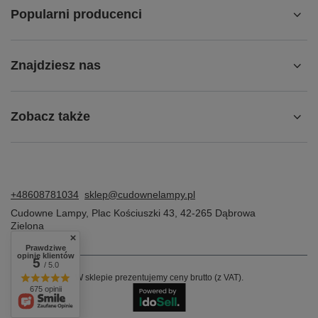
Popularni producenci
Znajdziesz nas
Zobacz także
+48608781034
sklep@cudownelampy.pl
Cudowne Lampy
,
Plac Kościuszki 43
,
42-265
Dąbrowa
Zielona
Prawdziwe
opinie klientów
5
/ 5.0
W sklepie prezentujemy ceny brutto (z VAT).
675 opinii