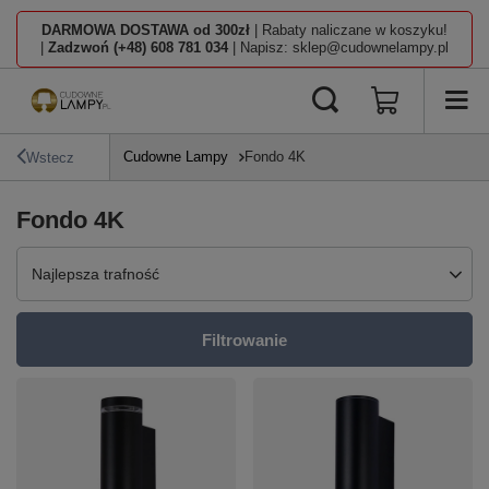
DARMOWA DOSTAWA od 300zł
| Rabaty naliczane w koszyku!
|
Zadzwoń (+48) 608 781 034
| Napisz: sklep@cudownelampy.pl
Cudowne Lampy
Fondo 4K
Wstecz
Fondo 4K
Zmień sortowanie
Najlepsza trafność
Filtrowanie