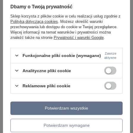
KINKIETY NAD LUSTRO
Dbamy o Twoją prywatność
ŻYRANDOLE
LAMPKI NOCNE
Sklep korzysta z plików cookie w celu realizacji usług zgodnie z
ŻYRANDOLE KRYSZTAŁOWE
Polityką dotyczącą cookies
. Możesz określić warunki
LAMPY WISZĄCE CZARNE
przechowywania lub dostępu do cookie w Twojej przeglądarce.
LAMPY WISZĄCE - OKRĘGI
Więcej informacji na temat warunków i prywatności można
KINKIETY DO SYPIALNI
znaleźć także na stronie
Prywatność i warunki Google
.
LAMPY SUFITOWE OKRĄGŁE
LAMPY WISZĄCE
Zawsze
Funkcjonalne pliki cookie (wymagane)
LAMPY ZEWNĘTRZNE
aktywne
SŁUPKI OGRODOWE
LAMPY OGRODOWE - WISZĄCE
Analityczne pliki cookie
LAMPY WISZĄCE - ZEWNĘTRZNE
LAMPY OGRODOWE - SUFITOWE
Reklamowe pliki cookie
LAMPY SOLARNE
OPRAWY OGRODOWE
GIRLANDY OGRODOWE
KINKIETY OGRODOWE
OŚWIETLENIE SCHODÓW ZEWNĘTRZNE
Potwierdzam wszystkie
PRODUCENCI
Potwierdzam wymagane
AZZARDO